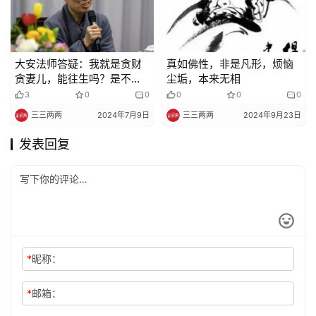
大安法师答疑：我就是贪财
真如佛性，非是凡形，烦恼
贪妻儿，能往生吗？是不是
尘垢，本来无相
信佛力就可以了
3
0
0
0
0
0
三三两两
2024年7月9日
三三两两
2024年9月23日
发表回复
*
昵称：
*
邮箱：