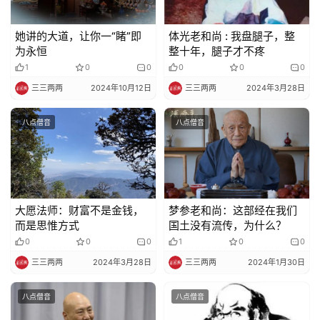
她讲的大道，让你一“睹”即
体光老和尚 : 我盘腿子，整
为永恒
整十年，腿子才不疼
1
0
0
0
0
0
三三两两
2024年10月12日
三三两两
2024年3月28日
八点僧音
八点僧音
大愿法师：财富不是金钱，
梦参老和尚：这部经在我们
而是思惟方式
国土没有流传，为什么？
0
0
0
1
0
0
三三两两
2024年3月28日
三三两两
2024年1月30日
八点僧音
八点僧音