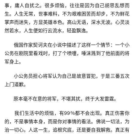
事，庸人自扰之。很多烦恼，往往是因为自己胡思乱想而
生。人生无常，世事难料，不为艰难困苦而却步，不为鲜花
掌声而迷失，方显英雄本色。高山无语，深水无波。心灵淡
然若水，人生便如行云流水，轻盈飘逸。
      俄国作家契诃夫在小说中描述了这样一个情节：一个小
公务在剧院里看戏时，打了个喷嚏，唾沫溅到了他前面的将
军身上。
      小公务员担心将军认为自己是故意冒犯，于是三番五次
上门道歉。
      原本毫不在意的将军，不堪其扰，终于大发雷霆。
      我们生活中的烦恼，有99％都不会出现。真正伤害你
的，不是事情本身，而是你对事情的看法。佛说一切法，为
治一切心。人这一生，追根究底，还是要自我解救。真正有