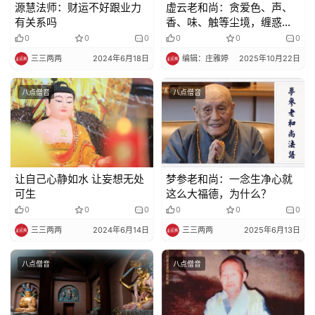
明
源慧法师：财运不好跟业力
虚云老和尚：贪爱色、声、
有关系吗
香、味、触等尘境，缠惑不
断，把八识心王困得死死的
0
0
0
0
0
0
三三两两
2024年6月18日
编辑：庄雅婷
2025年10月22日
八点僧音
八点僧音
让自己心静如水 让妄想无处
梦参老和尚：一念生净心就
可生
这么大福德，为什么？
0
0
0
0
0
0
三三两两
2024年6月14日
三三两两
2025年6月13日
八点僧音
八点僧音