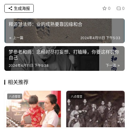
生成海报
0
0
纪
录
释源慧法师：业的成熟要靠因缘和合
佛
上一篇
2024年4月11日 下午5:33
教
艺
梦参老和尚：念经时尽打妄想、打瞌睡，你要这样罚你
术
自己
2024年4月11日 下午5:38
下一篇
政
策
相关推荐
法
规
八点僧音
八点僧音
免
责
声