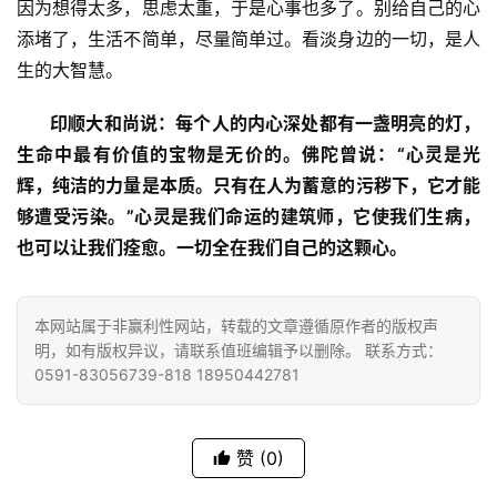
因为想得太多，思虑太重，于是心事也多了。别给自己的心
公
添堵了，生活不简单，尽量简单过。看淡身边的一切，是人
益
生的大智慧。
慈
善
 印顺大和尚说：每个人的内心深处都有一盏明亮的灯，
生命中最有价值的宝物是无价的。佛陀曾说：“心灵是光
佛
辉，纯洁的力量是本质。只有在人为蓄意的污秽下，它才能
教
够遭受污染。”心灵是我们命运的建筑师，它使我们生病，
人
登录
注册
也可以让我们痊愈。一切全在我们自己的这颗心。
物
寺
本网站属于非赢利性网站，转载的文章遵循原作者的版权声
院
明，如有版权异议，请联系值班编辑予以删除。 联系方式：
巡
0591-83056739-818 18950442781
礼
赞
(0)
视
频