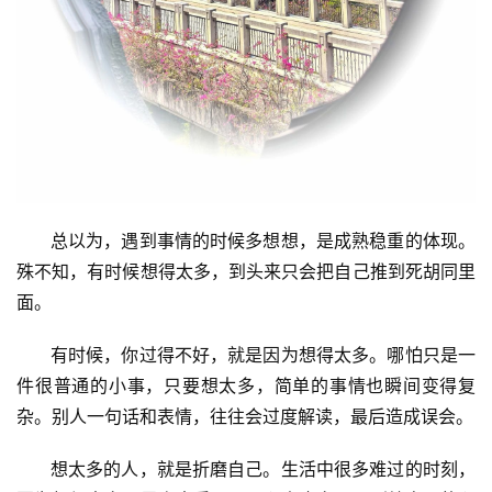
八
点
僧
音
高
僧
访
      总以为，遇到事情的时候多想想，是成熟稳重的体现。
谈
殊不知，有时候想得太多，到头来只会把自己推到死胡同里
面。
心
乐
      有时候，你过得不好，就是因为想得太多。哪怕只是一
菩
提
件很普通的小事，只要想太多，简单的事情也瞬间变得复
杂。别人一句话和表情，往往会过度解读，最后造成误会。
专
题
      想太多的人，就是折磨自己。生活中很多难过的时刻，