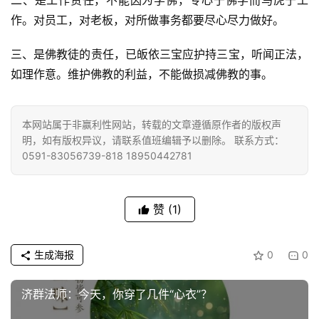
二、是工作责任，不能因为学佛，专心于佛学而马虎于工
作。对员工，对老板，对所做事务都要尽心尽力做好。
三、是佛教徒的责任，已皈依三宝应护持三宝，听闻正法，
如理作意。维护佛教的利益，不能做损减佛教的事。
资
讯
本网站属于非赢利性网站，转载的文章遵循原作者的版权声
明，如有版权异议，请联系值班编辑予以删除。 联系方式：
八
0591-83056739-818 18950442781
点
僧
音
赞
(1)
高
僧
生成海报
0
0
访
谈
济群法师：今天，你穿了几件“心衣”？