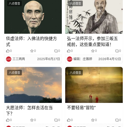
八点僧音
八点僧音
寺
院
巡
礼
倓虚法师：入佛法的快捷方
弘一法师开示，参加三皈五
视
式
戒前，这些重点要知道！
频
0
0
0
0
0
0
三三两两
2025年6月27日
编辑：庄雅婷
2026年4月12日
纪
录
八点僧音
八点僧音
佛
教
艺
术
大愿法师：怎样去活在当
不要轻易“冒险”
下？
0
0
0
0
0
0
政