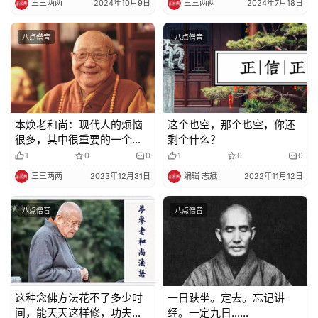
三三两两
2024年10月9日
三三两两
2024年7月18日
策
法
八点僧音
八点僧音
规
免
责
声
本焕老和尚：现代人的烦恼
这个也空，那个也空，你还
明
很多，其中很重要的一个原
剩个什么？
因就是无休止的攀比造成的
1
0
0
1
0
0
三三两两
2023年12月31日
编辑 志斌
2022年11月12日
八点僧音
八点僧音
这种念佛方法花不了多少时
​一日趺坐。定去。忘记讲
间，能天天这样修，功夫很
经。一定九日……