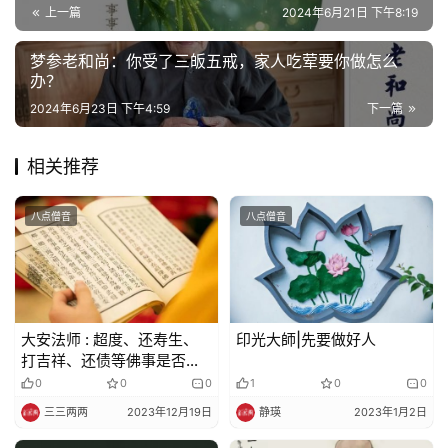
心
上一篇
2024年6月21日 下午8:19
乐
菩
梦参老和尚：你受了三皈五戒，家人吃荤要你做怎么
提
办？
2024年6月23日 下午4:59
下一篇
专
题
相关推荐
公
八点僧音
八点僧音
益
慈
善
大安法师 : 超度、还寿生、
印光大師|先要做好人
佛
打吉祥、还债等佛事是否如
教
法？
0
0
0
1
0
0
人
登录
注册
物
三三两两
2023年12月19日
静瑛
2023年1月2日