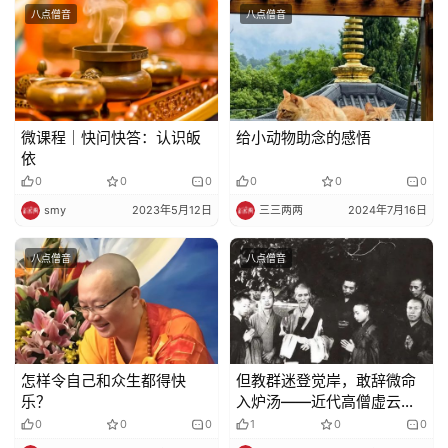
八点僧音
八点僧音
微课程｜快问快答：认识皈
给小动物助念的感悟
依
0
0
0
0
0
0
smy
2023年5月12日
三三两两
2024年7月16日
八点僧音
八点僧音
怎样令自己和众生都得快
但教群迷登觉岸，敢辞微命
乐？
入炉汤——近代高僧虚云法
师
0
0
0
1
0
0