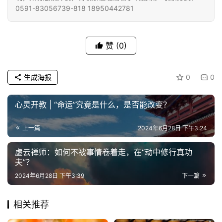
责
0591-83056739-818 18950442781
声
明
赞
(0)
生成海报
0
0
心灵开教 | “命运”究竟是什么，是否能改变？
上一篇
2024年6月28日 下午3:24
虚云禅师：如何不被事情卷着走，在“动中修行真功
夫”？
2024年6月28日 下午3:39
下一篇
相关推荐