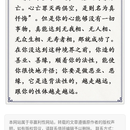
视
频
纪
录
佛
教
艺
术
政
策
法
规
本网站属于非赢利性网站，转载的文章遵循原作者的版权声
免
明，如有版权异议，请联系值班编辑予以删除。 联系方式：