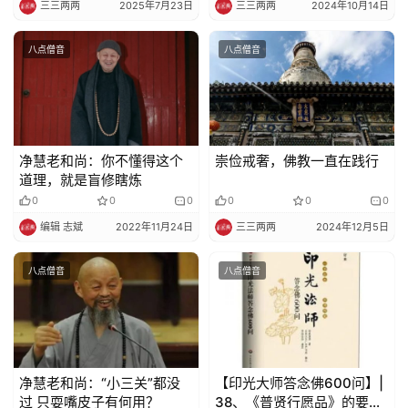
三三两两
2025年7月23日
三三两两
2024年10月14日
八点僧音
八点僧音
净慧老和尚：你不懂得这个
崇俭戒奢，佛教一直在践行
道理，就是盲修瞎炼
0
0
0
0
0
0
编辑 志斌
2022年11月24日
三三两两
2024年12月5日
八点僧音
八点僧音
净慧老和尚：“小三关”都没
【印光大师答念佛600问】|
过 只耍嘴皮子有何用？
38、《普贤行愿品》的要义