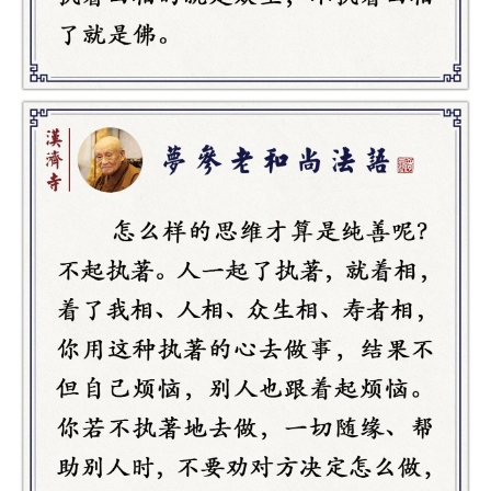
资
讯
八
点
僧
音
高
僧
访
谈
心
乐
菩
提