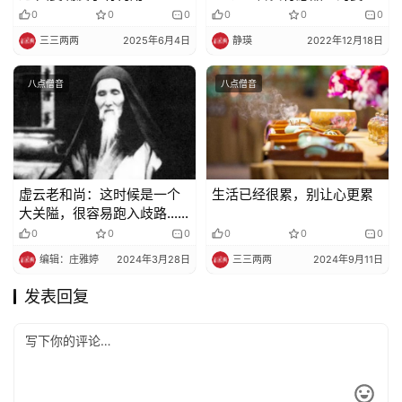
是什么？
0
0
0
0
0
0
三三两两
2025年6月4日
静瑛
2022年12月18日
八点僧音
八点僧音
虚云老和尚：这时候是一个
生活已经很累，别让心更累
大关隘，很容易跑入歧路……
0
0
0
0
0
0
编辑：庄雅婷
2024年3月28日
三三两两
2024年9月11日
发表回复