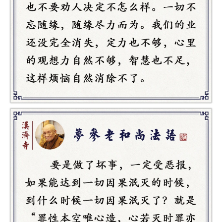
专
题
公
益
慈
善
佛
教
人
登录
注册
物
寺
院
巡
礼