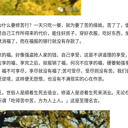
为什么要修苦行？一天只吃一餐，就为要了苦的缘故。苦了了，
是自己工作所得来的代价，能住好房子，穿好衣服，吃好东西，
就消福了，而在福报的银行就没有存款了。
来的福。好像强盗抢人家的钱，自己享受，这是不讲道理的享受
应享的福，享完之后，就报销了福，何况不应享的福，硬要勉强
，福不可享尽，享尽就没有福了;苦可受尽，受尽则没有苦。我们
受逆境，这样便无怨恨，也没有不满现实的心在作祟。
反。世俗人是顺着生死去造业，修道人是逆着生死来消业。无论
所谓「吃得苦中苦，方为人上人。」这是至理名言。