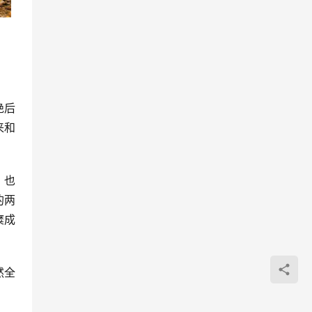
绝后
来和
，也
的两
糜成
然全