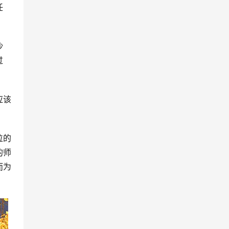
任
沙
过
应该
位的
的师
而为