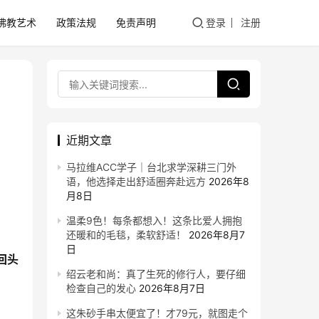
佛教艺术
政策法规
免责声明
登录
注册
近期文章
马拉维ACC学子｜台北求学深耕三门外
语，他选择走出舒适圈奔赴远方
2026年8
月8日
温柔9色！每条都想入！这条比爱人拥抱
还暖和的毛毯，柔软舒适！
2026年8月7
日
回头
绍云老和尚：真了生死的修行人，要仔细
检查自己的发心
2026年8月7日
这朱砂手串太便宜了！才79元，就图走个