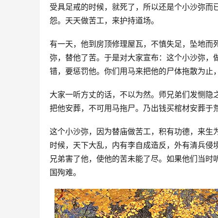
受具足戒的时候，就死了，所以还是个小沙弥而
怨。天天做苦工，来护持道场。
有一天，他到房顶修理屋瓦，不慎失足，坠地而
弥，替他了苦。于是对大家宣布：这个小沙弥，
错，要惩罚他。你们用马来把他的尸体拖散为止
大家一听方丈的话，不以为然。师兄弟们发恻隐
把他安葬，不可用马拖尸。乃出钱买棺材安葬于
这个小沙弥，因为替庙做苦工，积有功德，来生
时候，天下大乱，内有李自成造反，外有清兵侵
兄弟害了他，使他的苦未能了尽。如果他们当时
国殉难。