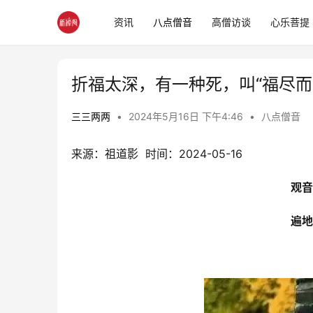
资讯
八点僧音
高僧访谈
心乐菩提
折福太深，有一种死，叫“福尽而
三三两两
•
2024年5月16日 下午4:46
•
八点僧音
来源：祖道影  时间：2024-05-16
观音
遍地