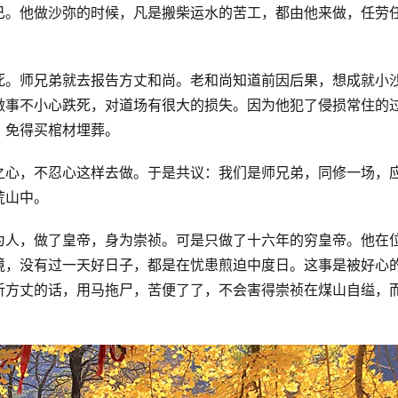
已。他做沙弥的时候，凡是搬柴运水的苦工，都由他来做，任劳
死。师兄弟就去报告方丈和尚。老和尚知道前因后果，想成就小
做事不小心跌死，对道场有很大的损失。因为他犯了侵损常住的
，免得买棺材埋葬。
之心，不忍心这样去做。于是共议：我们是师兄弟，同修一场，
荒山中。
为人，做了皇帝，身为崇祯。可是只做了十六年的穷皇帝。他在
境，没有过一天好日子，都是在忧患煎迫中度日。这事是被好心
听方丈的话，用马拖尸，苦便了了，不会害得崇祯在煤山自缢，