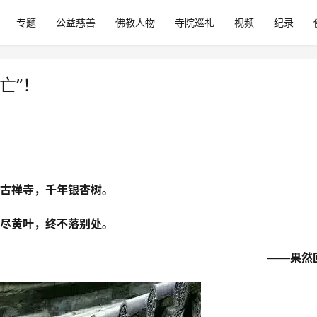
专题
公益慈善
佛教人物
寺院巡礼
视频
纪录
亡”！
古禅寺，千年银杏树。
尽黄叶，终不落别处。
——果然