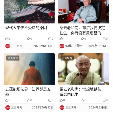
术
政
策
法
现代人学佛不受益的原因
绍云老和尚：都讲我要决定
规
往生，你有没有黄忠昌的这
种决心？
0
0
0
1
0
0
免
三三两两
2025年6月13日
编辑：庄雅婷
2024年1月26日
责
声
八点僧音
八点僧音
明
五蕴能现法界，法界即是五
绍云老和尚：常想地狱苦，
蕴
道念由此生
0
0
0
0
0
0
三三两两
2024年10月12日
三三两两
2024年5月8日