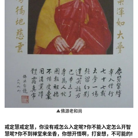
▲佛源老和尚
戒定慧戒定慧，你没有戒怎么入定呢?你不能入定怎么开智
慧呢?你不到禅堂来坐香，你想开悟啊，打妄想，不可能的!