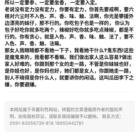
所以一定要参，一定要坐香， 一定要入定。
老说没有定力没有定力，你要有定力，你首先要戒啊，要六
根对六尘时不入色、声、香、味、触、法啊，你光是攀援外
边漂亮的妹仔，那不行的。你吃包子也是一样的， 你认为
包子好吃你就多吃两个，辣椒好吃你就多吃点辣椒，都是不
行的。你有贪心，就是入色、声、香、味、触、法了，要不
入色、声、香、触、法嘛。
那女人我眼睛都不看她一下子，我看她干什么?鬼东西!这些
是魔鬼来的，我看都不看嘛。我们做出家人这么容易?做出
资
家人好难的。你跟到那个女的走一路，不管是你妹妹也好，
讯
是你姐也好，是你妈也好，她们都是女人，你跟她走一路，
别人不晓得是你什么人，就要讲你的闲话。这叫瓜田李下之
嫌，你要避嫌。
八
点
僧
音
本网站属于非赢利性网站，转载的文章遵循原作者的版权声
明，如有版权异议，请联系值班编辑予以删除。 联系方式：
0591-83056739-818 18950442781
高
僧