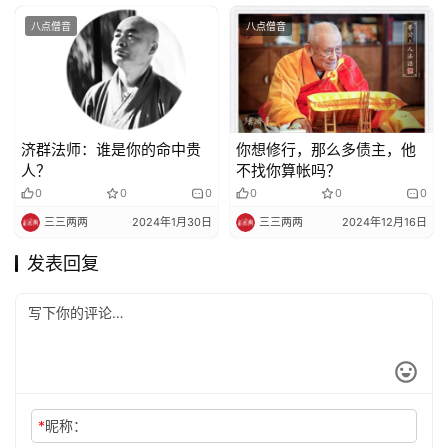
八点僧音
八点僧音
济群法师：谁是你的命中贵
你想修行，那么多债主，他
人？
不找你算帐吗？
0
0
0
0
0
0
三三两两
2024年1月30日
三三两两
2024年12月16日
发表回复
*
昵称：