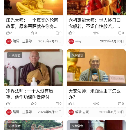
人
登录
注册
物
印光大师：一个真实的轮回
六祖惠能大师：世人终日口
故事，原来菩萨就在你身
念般若，不识自性般若，犹
寺
边！
如……
2
0
0
0
0
0
院
巡
编辑：庄雅婷
2025年2月13日
smy
2023年4月30日
礼
八点僧音
八点僧音
视
频
纪
净界法师 : 一个人没有愿
大安法师：米面生虫了怎么
录
望，他作功课叫做应付
办？
1
0
0
4
0
0
佛
编辑：庄雅婷
2024年9月23日
编辑 志斌
2022年11月30日
教
艺
八点僧音
八点僧音