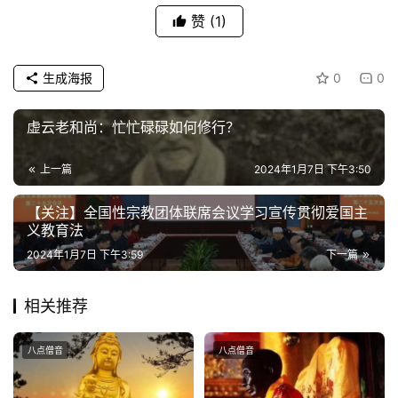
访
赞
(1)
谈
心
生成海报
0
0
乐
菩
虚云老和尚：忙忙碌碌如何修行？
提
上一篇
2024年1月7日 下午3:50
专
题
【关注】全国性宗教团体联席会议学习宣传贯彻爱国主
义教育法
公
2024年1月7日 下午3:59
下一篇
益
慈
相关推荐
善
八点僧音
八点僧音
佛
教