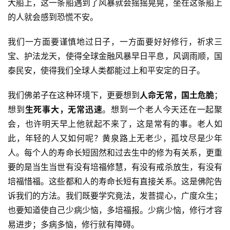
大船上，这一条船遇到了风暴就会摇摇晃晃，坐在这条船上
专
的人就会感到恐慌不安。
题
我们一方面要谨慎地过日子，一方面要好好修行，祈求三
公
宝、护法龙天，使得全球金融风暴早日平息，风调雨顺，国
益
泰民安，使得我们全球人类都能过上和平安定的日子。
慈
善
我们佛弟子在这种环境下，更要想到
人命无常，国土危脆
；
想到
生死事大，无常迅速
。想到一个老人今天还在一起聚
佛
会，也许明天早上他就起不来了，这是常有的事。老人如
教
此，年轻的人又如何呢？黄泉路上无老少，孤坟尽是少年
人
登录
注册
人。每个人的寿命长短固然和过去生中的修为有关系，更重
物
要的是当生当世有没有培福修慧，有没有戒杀放生，有没有
培福惜福。这些都和人的寿命长短有直接关系。这是佛陀告
寺
院
诉我们的方法。我们既要学究竟法，发菩提心，广度众生；
巡
也要知道使自己少病少恼，多培福报。少病少恼，修行才容
礼
易进步；多病多恼，修行就有障碍。