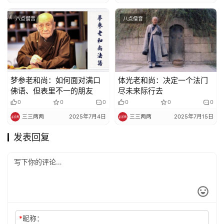
八点僧音
八点僧音
梦参老和尚：如何面对满口
体光老和尚：决定一个法门
佛语、但表里不一的朋友
尽未来际行去
0
0
0
0
0
0
三三两两
2025年7月4日
三三两两
2025年7月15日
发表回复
*
昵称：