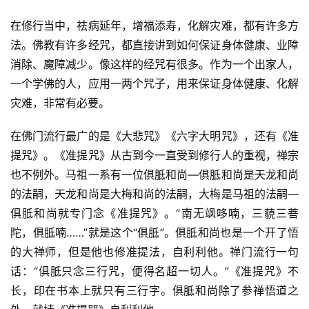
视
在修行当中，祛病延年，增福添寿，化解灾难，都有许多方
频
法。佛教有许多经咒，都直接讲到如何保证身体健康、业障
消除、魔障减少。像这样的经咒有很多。作为一个出家人，
纪
一个学佛的人，应用一两个咒子，用来保证身体健康、化解
录
灾难，非常有必要。
佛
在佛门流行最广的是《大悲咒》《六字大明咒》，还有《准
教
提咒》。《准提咒》从古到今一直受到修行人的重视，禅宗
艺
也不例外。马祖一系有一位俱胝和尚—俱胝和尚是天龙和尚
术
的法嗣，天龙和尚是大梅和尚的法嗣，大梅是马祖的法嗣—
俱胝和尚就专门念《准提咒》。“南无飒哆喃，三藐三菩
政
陀，俱胝喃……”就是这个“俱胝”。俱胝和尚也是一个开了悟
策
的大禅师，但是他也修准提法，自利利他。禅门流行一句
法
规
话：“俱胝只念三行咒，便得名超一切人。”《准提咒》不
长，印在书本上就只有三行字。俱胝和尚除了参禅悟道之
免