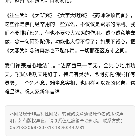
外，就持《准提咒》自利利他。
责
声
《往生咒》《大悲咒》《六字大明咒》《药师灌顶真言》，
明
这些都是佛门经常用的一些咒语，不仅仅是密宗的专利。我
们不要排斥密咒，但也不要夸大咒语的作用。诚心诚意地去
做，念一句阿弥陀佛，功能也大得不得了；如果不诚心，把
《大悲咒》念得再熟也不起作用。
一切都在这方寸之间
。
我们禅宗是
心地
法门。“达摩西来一字无，全凭心地用功
夫。”把心地功夫用好了，持咒有灵验，念阿弥陀佛照样有
灵验；一个咒不念，端坐念实相，也同样可以逢凶化吉，遇
难呈祥。祝大家新年吉祥！
本网站属于非赢利性网站，转载的文章遵循原作者的版权声
明，如有版权异议，请联系值班编辑予以删除。 联系方式：
0591-83056739-818 18950442781