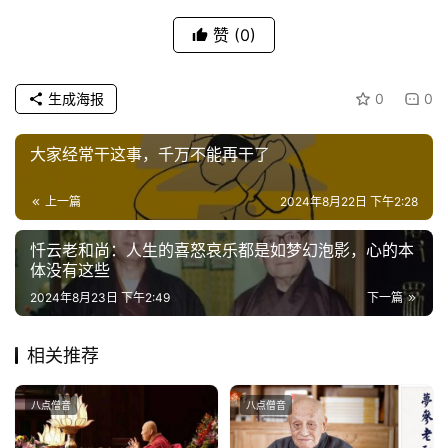
赞
(0)
生成海报
0
0
大家经常干这事，千万不能再干了
上一篇
2024年8月22日 下午2:28
忏云老和尚：人生的喜怒哀乐都是如梦幻泡影，心的本
体没有这些
2024年8月23日 下午2:49
下一篇
相关推荐
八点僧音
八点僧音