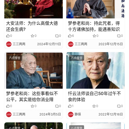
大安法师：为什么高僧大德
梦参老和尚：持此咒者，得
还会生病?
十方诸佛加持，能遇善知识
0
0
0
6
0
0
三三两两
2024年12月11日
三三两两
2023年12月15日
八点僧音
八点僧音
梦参老和尚：这些事看似不
忏云法师谈自己50年过午不
公平，其实是给你消业障
食的体验
0
0
0
1
0
0
三三两两
2024年3月5日
静瑛
2022年12月16日
八点僧音
八点僧音