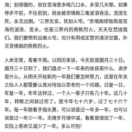
海；划得慢的，就在苦海里多喝几口水，多受几天罪。如果
停步不前，不往前划，就会被贪嗔痴三毒波浪吞没，流浪生
死，永无出期。“三界无安，犹如火宅。”贪嗔痴烦恼既是苦
海的波浪、苦水，也是三界内的熊熊烈火，天天在焚烧我
们。我们要想到出离火宅，也只有用戒定慧的清凉甘露，扑
灭贪嗔痴的熊熊烈火。
人命无常，青春不再。以阳历来说，今天就是腊月三十日。
腊月三十日到了，我们盘点一下一年来的收获是什么、进步
是什么，从明天开始新的一年我们要怎样努力，这是在年关
之际人人都需要认真对待加以思考的一个问题。日复一日，
年复一年，年年这样过，一个人一辈子只有几十年。这几十
年，转眼之间就过完了。我今年七十六岁，过了七十六个
年。每一年掰着手指头算，可以说是过一年多一年，也可以
说是过一年少一年。无情岁月增中减，看着是增加了一年，
实际上寿命又减少了一年。多么可怕！