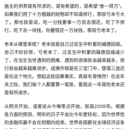
资
施主的供养是有所求的，是有希望的，是希望“舍一得万”。
讯
如果我们用了十方檀越的财物却不知道修行，那就亏本亏大
了。那也就是说，吃一分钱要拿一万倍去偿还。吃了不修
八
行，吃下去一块钱，你要偿还一万块钱，那就亏老本了。
点
僧
老本从哪里来呢？老本就是自己过去生中积累的福德因缘。
音
自己不好好修，亏老本了，过去生中积累的福德因缘减少
了，在当生当世遇到的困难、遇到的逆缘就会越来越多，修
高
行就会越来越难进步。成佛作祖是在三宝门中，堕落三途还
僧
是在这个地方。想起这些因果事实，真是毛骨悚然！在这年
访
谈
关之际，我们每个人都要算一笔账，看我这一年是吃老本还
是有所进步。
心
乐
从明天开始，或者说从今晚零点开始，就是2009年。根据
菩
各方面的预测，明年的日子不会比今年更轻松，因为世界性
提
的金融风暴不会在短期内结束。世界各国都在全球经济这条