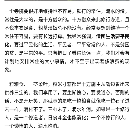
一个寺院要很好地维持也不容易。铁打的常住，流水的僧。
常住是大众的，是十方僧众的。十方僧众来此修行办道，且
不说丰衣足食，粗茶淡饭总不能没有。经常要想到维持一个
常住不容易，要有长远打算。我经常强调，
僧团生活要平民
化
，要过平民化的生活。平民者，平平常常的人。不是贫困
的贫，是平常的平。只有把日子看得长远一点，我们才会有
计划地安排常住的大小事情，才不至于出现奢侈浪费的现
象。
一粒粮食、一茎菜叶，粒米寸薪都是十方施主从嘴边省出来
供养三宝的。我们享用了，要生惭愧心，要发道心。否则的
话，不是开玩笑，那就真的是吃一粒粮食就像吃一粒石子进
去一样，消化不了。三心未了，滴水难消。如果是一个修行
人，是一个修道者，日食斗金也能消化；一个不修行的人，
一个懒惰的人，滴水难消。