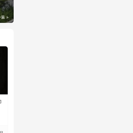
一篇
即
3日