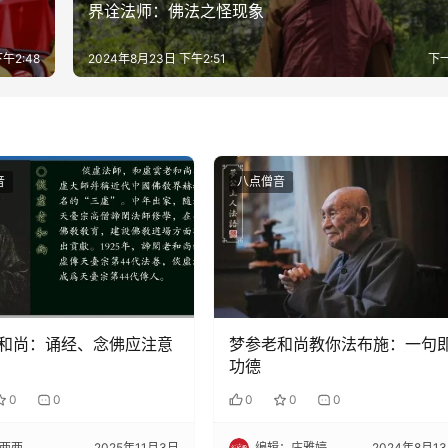
界诠法师：佛法之怪现象
午2:48
2024年8月23日 下午2:51
下
音
八点僧音
和尚：诵经、念佛应注意
梦参老和尚教你法布施：一句
功德
0
0
0
0
0
两两
2025年11月3日
编辑：庄雅婷
2024年8月1