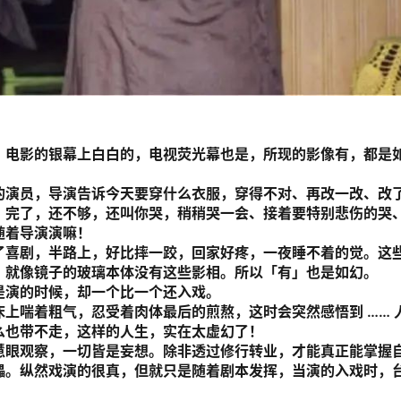
；电影的银幕上白白的，电视荧光幕也是，所现的影像有，都是
的演员，导演告诉今天要穿什么衣服，穿得不对、再改一改、改
！完了，还不够，还叫你哭，稍稍哭一会、接着要特别悲伤的哭
随着导演演嘛！
了喜剧，半路上，好比摔一跤，回家好疼，一夜睡不着的觉。这
，就像镜子的玻璃本体没有这些影相。所以「有」也是如幻。
是演的时候，却一个比一个还入戏。
上喘着粗气，忍受着肉体最后的煎熬，这时会突然感悟到 …… 
么也带不走，这样的人生，实在太虚幻了！
慧眼观察，一切皆是妄想。除非透过修行转业，才能真正能掌握
儡。纵然戏演的很真，但就只是随着剧本发挥，当演的入戏时，