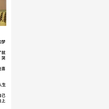
如梦
了就
、哭
些喜
人生
自己
台上