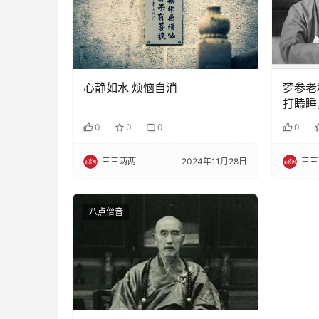
心静如水 烦恼自消
梦参老
打瞌睡
0
0
0
0
三三两两
2024年11月28日
三三
八点僧音