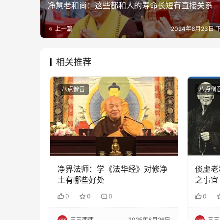
净慧老和尚：这些都和人的寿命长短有直接关系
上一篇
2024年8月23日 下
相关推荐
八点僧音
八点僧
净界法师：学《法华经》对修净
倓虚老
土有哪些好处
之事宜
0
0
0
0
三三两两
2025年8月26日
三三