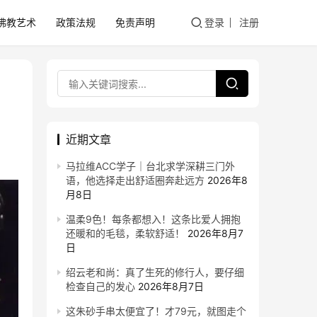
佛教艺术
政策法规
免责声明
登录
注册
近期文章
马拉维ACC学子｜台北求学深耕三门外
语，他选择走出舒适圈奔赴远方
2026年8
月8日
温柔9色！每条都想入！这条比爱人拥抱
还暖和的毛毯，柔软舒适！
2026年8月7
日
绍云老和尚：真了生死的修行人，要仔细
检查自己的发心
2026年8月7日
这朱砂手串太便宜了！才79元，就图走个