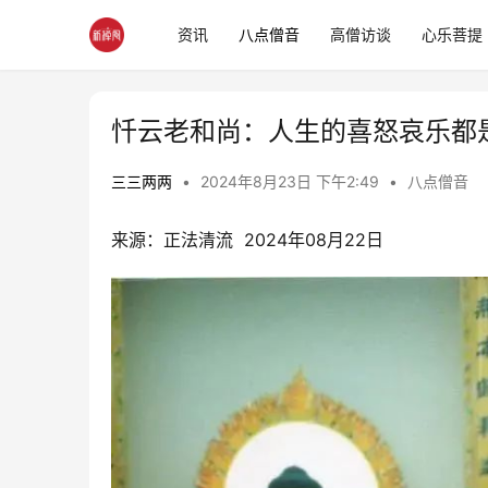
资讯
八点僧音
高僧访谈
心乐菩提
忏云老和尚：人生的喜怒哀乐都
三三两两
•
2024年8月23日 下午2:49
•
八点僧音
来源：正法清流  2024年08月22日 