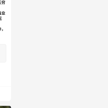
夭穷
当业
无
命，