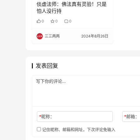
倓虚法师：佛法真有灵验！只是
怕人没行持
0
0
0
三三两两
2024年8月26日
发表回复
*
昵称：
*
邮箱：
记住昵称、邮箱和网址，下次评论免输入