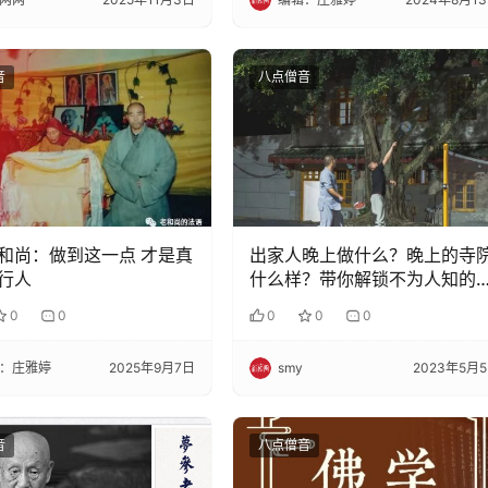
音
八点僧音
和尚：做到这一点 才是真
出家人晚上做什么？晚上的寺
行人
什么样？带你解锁不为人知的
院夜生活
0
0
0
0
0
：庄雅婷
2025年9月7日
smy
2023年5月
音
八点僧音