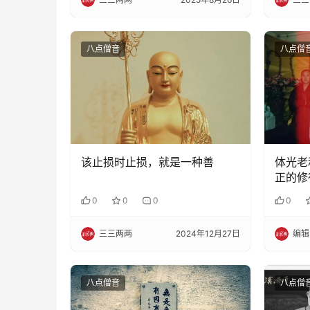
八点僧音
八点僧
该止损时止损，就是一种善
体光老
正的修
0
0
0
0
三三两两
2024年12月27日
编辑
八点僧音
八点僧