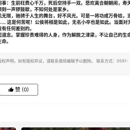
间事：生前枉费心千万，死后空持手一双。悲欢离合朝朝闹，寿
顷刻一声锣鼓歇，不知何处是家乡。
机无限，驰骋于人生的舞台，好不风光。可是一将功成万骨枯，
…… 这是何苦呢！公侯将相是如此，无名小卒也是如此。当面对
没有任何差别的。
起道念。掌握珍贵难得的人身，作为解脱之津梁，不让自己的生
生命。
权声明，如有版权异议，请联系值班编辑予以删除。 联系方式：0591-
赞
(0)