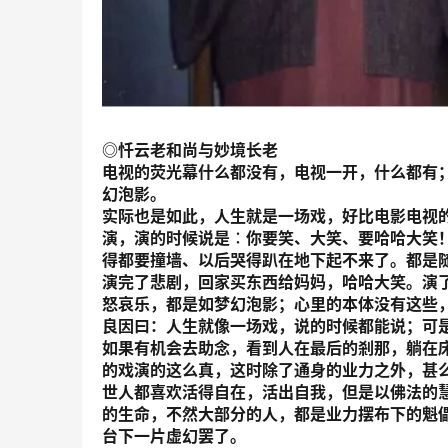
◎忏云老和尚与妙境长老
电视的荧光幕什么都没有，电视一开，什么都有
幻泡影。
实际也是如此，人生就是一场戏，好比电影电视
演，演的时候说是︰你要笑、大笑、要哈哈大笑
得都要撞墙、以后哭得趴在地下起不来了。都是
演完了悲剧，回家买东西给妈妈，哈哈大笑。演
怒哀乐，都是如梦幻泡影；心里的本体没有这些
良因曰：
人生就像一场戏，说的时候都能说；可
如果有机会去助念，看到人在最后的剎那，躺在床
的戏演的这么真，这时除了通身的业力之外，甚
世人都喜欢活得自在，活出自我，但是以佛法的
的生命，不然大部分的人，都是业力摆布下的魁
台下一片虚幻罢了。