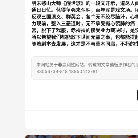
明末憨山大师《醒世歌》的一段文开示，道尽人
通日日忙。休得争强来斗胜，百年浑是戏文场。
反观三国演义、群英会，各个无不绞尽脑汁，心
力现前，堕入三恶道时，无不承受撕心裂肺的痛 
常，脱下了戏服，赤裸裸的接受业力裁决时，是
所以希望我们都能放下世间无益之事，也都能提
随着剧本去发展，这才是不与草木同腐，不朽的
本网站属于非赢利性网站，转载的文章遵循原作者的版
83056739-818 18950442781