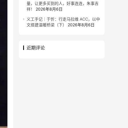
量，让更多买到的人，好事连连，朱事吉
祥！
2026年8月6日
义工手记｜于忻：行走马拉维 ACC，以中
文搭建温暖桥梁（下）
2026年8月6日
近期评论