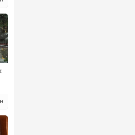
院
寺
5日