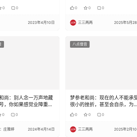
0
0
0
0
0
2023年4月10日
三三两两
2025年5月2
音
八点僧音
和尚：别人念一万声地藏
梦参老和尚：现在的人不能承
号，你如果感觉业障重，
很小的挫折，甚至会自杀，为
声
么？
0
0
0
0
0
：庄雅婷
2024年4月14日
三三两两
2025年2月1