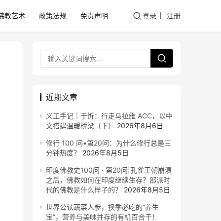
佛教艺术
政策法规
免责声明
登录
注册
近期文章
义工手记｜于忻：行走马拉维 ACC，以中
文搭建温暖桥梁（下）
2026年8月6日
修行 100 问•第20问：为什么修行总是三
分钟热度？
2026年8月5日
印度佛教史100问 · 第20问|孔雀王朝崩溃
之后，佛教如何在印度继续生存？部派时
代的佛教是什么样子的？
2026年8月5日
世界公认蔬菜人参，换季必吃的“养生
宝”，营养与美味并存的有机百合干！