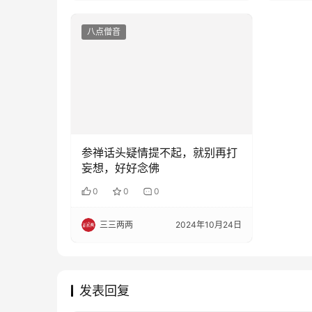
八点僧音
参禅话头疑情提不起，就别再打
妄想，好好念佛
0
0
0
三三两两
2024年10月24日
发表回复