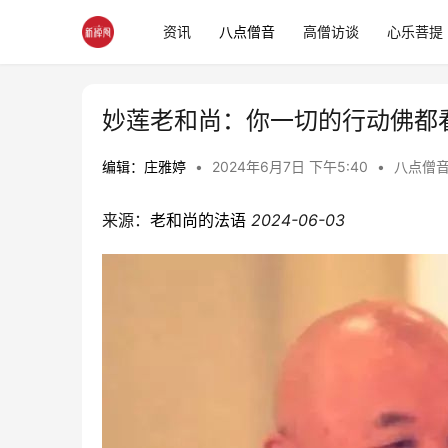
资讯
八点僧音
高僧访谈
心乐菩提
妙莲老和尚：你一切的行动佛都
编辑：庄雅婷
•
2024年6月7日 下午5:40
•
八点僧
来源：
老和尚的法语
2024-06-03 