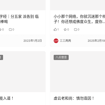
字经｜分五家 派各别 临
小小那个网络，你就沉迷那个
行棒喝
子！你还想成佛度众生，度你
头啊……
0
0
1
0
0
2023年1月2日
三三两两
2025年2月1
音
八点僧音
能入道 ！
虚云老和尚：慎勿造因 ！