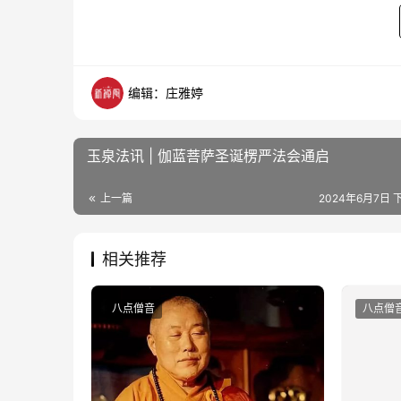
编辑：庄雅婷
玉泉法讯 | 伽蓝菩萨圣诞楞严法会通启
上一篇
2024年6月7日 下
相关推荐
八点僧音
八点僧