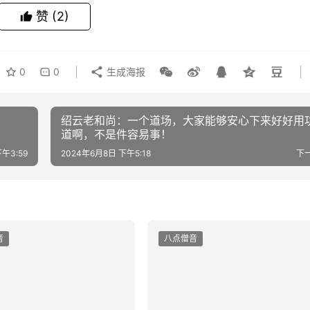
赞
(2)
0
0
生成海报
绍云老和尚：一个道场，大家能够安心下来好好用
道啊，不是件容易事！
午3:59
2024年6月8日 下午5:18
下
音
八点僧音