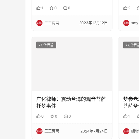
1
0
0
2
三三两两
2023年12月12日
smy
八点僧音
八点僧
广化律师：震动台湾的观音菩萨
梦参老
托梦事件
菩萨圣
念两万
0
0
0
1
三三两两
2024年7月24日
编辑