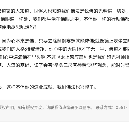
不只道家的人知道，世俗人也知道我们佛法是说佛的光明遍一切处
，佛眼遍一切处，我们都生活在佛眼之中，不但你一切的行动佛
随便地胡思乱想吗?
，因为心本来是佛，只要去除颠倒妄想就能成佛;就像镜上灰尘去
成我们的人格;持戒清净，你心中的大圆镜才了无一尘，佛道才能
们心中遍满佛在里头啊!不过《太上感应篇》也是我们印光祖师
、人道的基础，读了会有“举头三尺有神明”这些观念，能时时
心，这样不但你的道业成就，我们佛法也兴隆了。
权声明，如有版权异议，请联系值班编辑予以删除。 联系方式：0591-