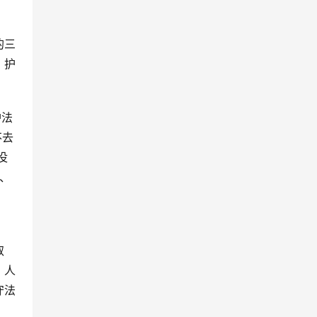
的三
，护
护法
不去
没
、
取
，人
守法