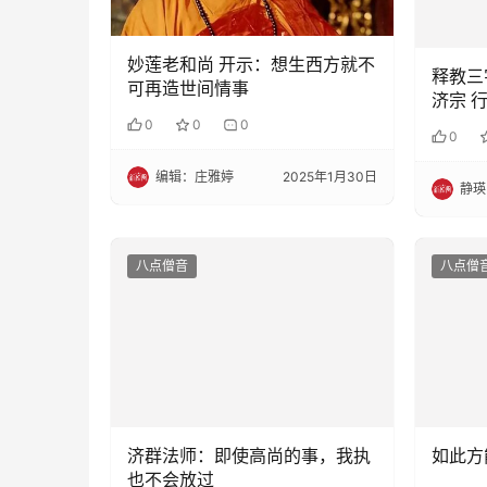
妙莲老和尚 开示：想生西方就不
释教三
可再造世间情事
济宗 
0
0
0
0
编辑：庄雅婷
2025年1月30日
静瑛
八点僧音
八点僧
济群法师：即使高尚的事，我执
如此方
也不会放过