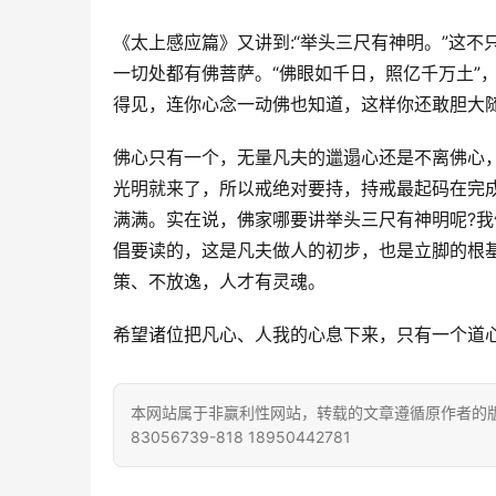
《太上感应篇》又讲到:“举头三尺有神明。”这
一切处都有佛菩萨。“佛眼如千日，照亿千万土”
得见，连你心念一动佛也知道，这样你还敢胆大
佛心只有一个，无量凡夫的邋遢心还是不离佛心
光明就来了，所以戒绝对要持，持戒最起码在完
满满。实在说，佛家哪要讲举头三尺有神明呢?我
倡要读的，这是凡夫做人的初步，也是立脚的根基
策、不放逸，人才有灵魂。
希望诸位把凡心、人我的心息下来，只有一个道
本网站属于非赢利性网站，转载的文章遵循原作者的版
83056739-818 18950442781