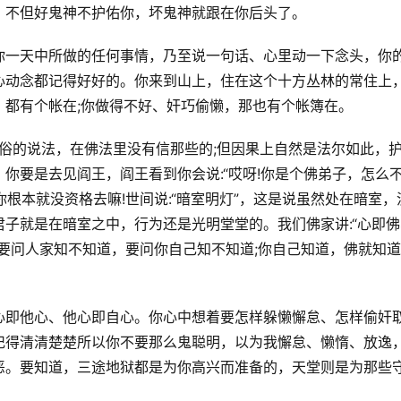
，不但好鬼神不护佑你，坏鬼神就跟在你后头了。
你一天中所做的任何事情，乃至说一句话、心里动一下念头，你
心动念都记得好好的。你来到山上，住在这个十方丛林的常住上
，都有个帐在;你做得不好、奸巧偷懒，那也有个帐簿在。
俗的说法，在佛法里没有信那些的;但因果上自然是法尔如此，
你要是去见阎王，阎王看到你会说:“哎呀!你是个佛弟子，怎么
你根本就没资格去嘛!世间说:“暗室明灯”，这是说虽然处在暗室，
子就是在暗室之中，行为还是光明堂堂的。我们佛家讲:“心即佛
要问人家知不知道，要问你自己知不知道;你自己知道，佛就知道
心即他心、他心即自心。你心中想着要怎样躲懒懈怠、怎样偷奸
记得清清楚楚所以你不要那么鬼聪明，以为我懈怠、懒惰、放逸
恶。要知道，三途地狱都是为你高兴而准备的，天堂则是为那些