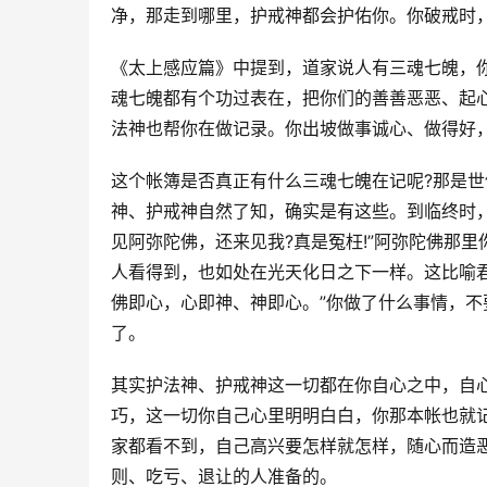
净，那走到哪里，护戒神都会护佑你。你破戒时
《太上感应篇》中提到，道家说人有三魂七魄，
魂七魄都有个功过表在，把你们的善善恶恶、起
法神也帮你在做记录。你出坡做事诚心、做得好
这个帐簿是否真正有什么三魂七魄在记呢?那是世
神、护戒神自然了知，确实是有这些。到临终时，
见阿弥陀佛，还来见我?真是冤枉!”阿弥陀佛那里
人看得到，也如处在光天化日之下一样。这比喻君
佛即心，心即神、神即心。”你做了什么事情，不
了。
其实护法神、护戒神这一切都在你自心之中，自
巧，这一切你自己心里明明白白，你那本帐也就
家都看不到，自己高兴要怎样就怎样，随心而造
则、吃亏、退让的人准备的。