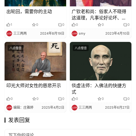
出轮回，需要你的主动
广钦老和尚：俗家人不晓得
这道理，凡事论好论坏、分
是非……
1
0
0
0
0
0
三三两两
2024年8月19日
smy
2023年4月10日
八点僧音
八点僧音
印光大师对女性的慈悲开示
倓虚法师：入佛法的快捷方
式
0
0
0
0
0
0
编辑：庄雅婷
2025年4月2日
三三两两
2025年6月27日
发表回复