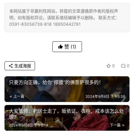
教
本网站属于非赢利性网站，转载的文章遵循原作者的版权声
艺
明，如有版权异议，请联系值班编辑予以删除。 联系方式：
术
0591-83056739-818 18950442781
政
策
赞
(1)
法
规
生成海报
0
0
免
责
只要方向正确，给你“撑腰”的佛菩萨很多的！
声
明
上一篇
2024年9月6日 下午5:38
大安法师：老居士走了，皈依证、衣袍、戒本该怎么处
理？
2024年9月6日 下午6:14
下一篇