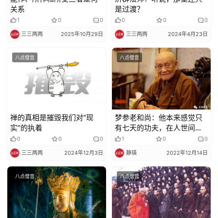
关系
是过渡？
1
0
0
0
0
0
三三两两
2025年10月29日
三三两两
2024年4月23日
八点僧音
八点僧音
禅的真相是摧毁我们对“现
梦参老和尚：他本来感觉只
实”的执着
有七天的功夫，在人世间上
说几千年
0
0
0
1
0
0
三三两两
2024年12月3日
静瑛
2022年12月14日
八点僧音
八点僧音