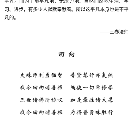
平凡。而为了能平凡地、无压力地、自然而然地生活、学
习、进步，有多少人默默奉献着。所以这平凡本身也是不平
佛
教
凡的。
人
登录
注册
物
——三参法师
寺
院
巡
礼
视
频
纪
录
佛