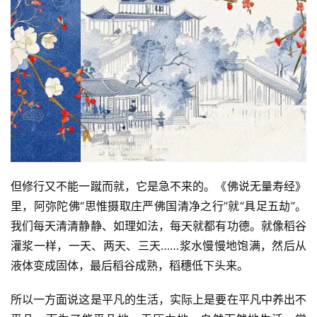
高
僧
访
谈
心
乐
菩
提
但修行又不能一蹴而就，它是急不来的。《佛说无量寿经》
专
里，阿弥陀佛“思惟摄取庄严佛国清净之行”就“具足五劫”。
题
我们每天清清静静、如理如法，每天就都有功德。就像稻谷
灌浆一样，一天、两天、三天……浆水慢慢地饱满，然后从
公
液体变成固体，最后稻谷成熟，稻穗低下头来。
益
慈
所以一方面说这是平凡的生活，实际上是要在平凡中养出不
善