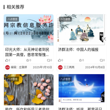
相关推荐
八点僧音
八点僧音
印光大师：从无神论者到民
济群法师：中国人的福报
国第一高僧，慈悲常惭愧
僧，圆寂后舍利子如莲花！
2
0
0
0
0
0
编辑：庄雅婷
2025年1月10日
三三两两
2024年10月8日
八点僧音
八点僧音
能作、所作和所受三者是何
济群法师：听说，那里还只