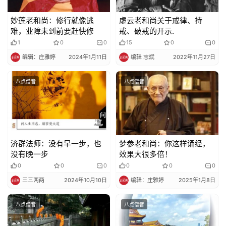
妙莲老和尚：修行就像逃
虚云老和尚关于戒律、持
难，业障未到前要赶快修
戒、破戒的开示.
1
0
0
15
0
0
编辑：庄雅婷
2024年1月11日
编辑 志斌
2022年11月27日
八点僧音
八点僧音
济群法师：没有早一步，也
梦参老和尚：你这样诵经，
没有晚一步
效果大很多倍！
0
0
0
0
0
0
三三两两
2024年10月10日
编辑：庄雅婷
2025年1月8日
八点僧音
八点僧音