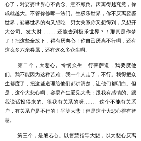
心了，对娑婆世界心不贪念、意不颠倒。厌离得越究竟，你
八
成就越大。不管你修哪一法门。生极乐世界，你不厌离娑婆
点
世界，娑婆世界的肉又想吃，男女关系你又想得到，又想开
僧
大公司、发大财，……还能去到极乐世界？！那真是作梦
音
了！把这些全放下，得有厌离心！你自己厌离不行啊，还有
这么多六亲眷属，还有这么多众生啊。
高
僧
第二个，大悲心。怜悯众生，行菩萨道，我要度他
访
谈
们。我不能因为这种苦难，我一个人走了，不行。我得把众
生都度了，把这些道理给他们都讲清楚，让他们都明白。但
心
是，这个大悲心啊，容易产生爱见大悲：跟我有感情的、跟
乐
我说话投得来的、很我有关系的呀……。这个不能有关系
菩
户，有关系户是不行的！平等大悲！但是这个大悲心得有智
提
慧。
专
第三个，是般若心。以智慧指导大悲，以大悲心厌离
题