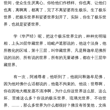
世间，使众生生厌离心。你给他们作榜样。你也离、让他们
也离，离啊离，都离了，完了不离娑婆而生极乐。生了极乐
公
世界，把极乐世界和娑婆世界划开了。实际，你生了极乐世
益
慈
界，也就是娑婆世界。
善
学《华严经》呢，把这个极乐世界立的，种种光明瑞
佛
相，上头20层华藏世界，咱毗卢遮那说的，他这个法身，他
教
所教化的区域，第十三层，叫华藏世界。凡是释迦牟尼佛所
人
登录
注册
说的法的、所有说的世界，所有的无量诸佛，都在十三层华
物
藏世界。
寺
有一次，阿难尊者，他听到了，他就问释迦牟尼佛，
院
因为他对佛什么话都说的，他毫不拘束的。他说：世尊啊，
巡
你在因地大概发愿不清净啊，为什么你这世界这么脏、这么
礼
坏、苦难这么多？你说的极乐世界、琉璃光世界、不动世
视
界、……，那么多世界为什么都很好？佛没有答复他，文殊