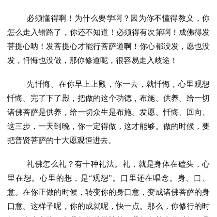
必须懂得啊！为什么要学啊？因为你不懂得教义，你
怎么走入错路了，你还不知道！必须得有次第啊！成佛得发
菩提心呐！发菩提心才能行菩萨道啊！你心都没发，愿也没
发，忏悔也没做，那你修道呢，很容易走入歧途！
先忏悔。在你早上上殿，你一去，就忏悔，心里观想
忏悔。完了下了殿，把做的这个功德，布施、供养。给一切
诸佛菩萨是供养，给一切众生是布施。发愿、忏悔、回向、
这三步，一天到晚，你一定得做，这才能够。做的时候，要
把普贤菩萨的十大愿观恒进去。
礼佛怎么礼？有十种礼法。礼，就是身体在磕头，心
里在想。心里的想，是
“观想”。口里还在唱念。身、口、
意。在你正做的时候，转变你的身口意，变成诸佛菩萨的身
口意。这样子呢，你的成就呢，快一点。那么，你修行的时