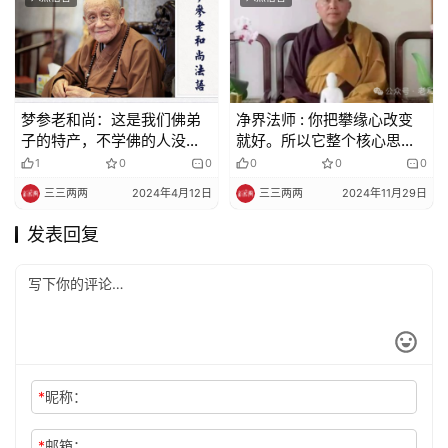
梦参老和尚：这是我们佛弟
净界法师 : 你把攀缘心改变
子的特产，不学佛的人没有
就好。所以它整个核心思想
这种境界相
在于——回光返照，正念真
1
0
0
0
0
0
如
三三两两
2024年4月12日
三三两两
2024年11月29日
发表回复
*
昵称：
*
邮箱：