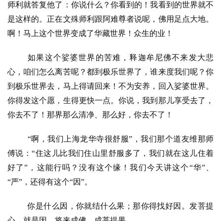
频
师利就答复他了：你说什么？你看到的！我看到的世界就不
是这样的。正在文殊师利跟阿难尊者说呢，佛用足点大地。
纪
啊！马上这个世界变成了华藏世界！众生的业！
录
如果这个娑婆世界的苦难，释迦牟尼佛不来发大悲
佛
心，咱们怎么离苦呢？都到极乐世界了，谁来度我们呢？你
教
到极乐世界去，马上得请回来！不为安养，回入娑婆世界。
艺
你得发这个愿，生得更快一点。你说，我到那儿享受去了，
术
你去不了！那界那么清净、那么好，你去不了！
政
“啊，我们上海龙华寺很舒服”，我们那个道友维那师
策
傅说：“住这儿比我们住山里舒服多了，我们就在这儿住着
法
规
好了”，这能行吗？没有这个缘！我们今天讲这个“华”、
“严”，还得有这个“因”。
免
责
你是什么因，你就结什么果；那你得找好因。发菩提
声
心，就是因，将来成佛，成菩提果。