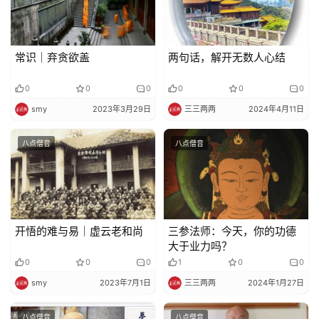
常识｜弃贪欲盖
两句话，解开无数人心结
0
0
0
0
0
0
smy
2023年3月29日
三三两两
2024年4月11日
八点僧音
八点僧音
开悟的难与易｜虚云老和尚
三参法师：今天，你的功德
大于业力吗？
0
0
0
1
0
0
smy
2023年7月1日
三三两两
2024年1月27日
八点僧音
八点僧音