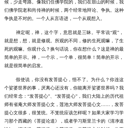
候，少走弯路。像我们住佛学院的，我们在鼓山的时候，我
们佛学院老和尚传禅的时候，两个经常地辩论、争执。这种
争执是不对的。一个人从言语进，一个从观想入。
禅定呢，禅，这个字，意思就是三昧。平常说
“观”，
就是想，想，就是修观。所观的不同，修的生死观嘛，了生
死的观嘛。你观什么？换句话说，你在想什么？这是禅的最
简单的开示。禅，一个示，一个单，很简单！简单的开示，
就是很简单的启发。
假使说，你没有发菩提心，悟不了。为什么？你连这
个娑婆世界的事，厌离心还没有，你能离开娑婆世界吗？我
们经常念：
“发菩提心”、“发菩提心”，我们大陆上的历代祖
师有省庵大师发菩提心文，莲池大师发菩提心文……，发菩
提心文很多，很笼统。不笼统应该怎样呢？如果大家学习学
习那个西藏的《菩提论道》，或者学习斯里兰卡的《清净道