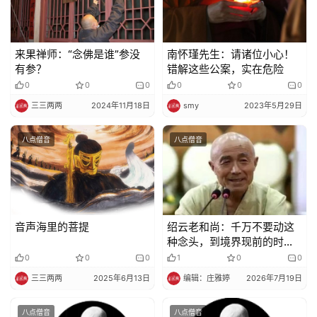
巡
礼
来果禅师：“念佛是谁”参没
南怀瑾先生：请诸位小心！
有参？
错解这些公案，实在危险
视
0
0
0
0
0
0
频
三三两两
2024年11月18日
smy
2023年5月29日
纪
八点僧音
八点僧音
录
佛
教
艺
音声海里的菩提
绍云老和尚：千万不要动这
术
种念头，到境界现前的时
候，各种各样的事情都出来
0
0
0
1
0
0
政
三三两两
2025年6月13日
编辑：庄雅婷
2026年7月19日
策
法
八点僧音
八点僧音