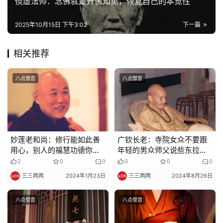
倓虚法师：念佛就是开佛知见，恢复自己的本觉性
菩
提
2025年10月15日 下午3:02
下一篇
专
相关推荐
题
八点僧音
八点僧音
公
益
慈
善
妙莲老和尚：修行能如此善
广钦长老：寺院女众不要跟
佛
用心，别人的福慧功德你也
年轻的男众师父说些东拉西
教
能有份
扯的闲话
2
0
0
0
0
0
人
登录
注册
三三两两
2024年1月23日
三三两两
2024年8月26日
物
八点僧音
八点僧音
寺
院