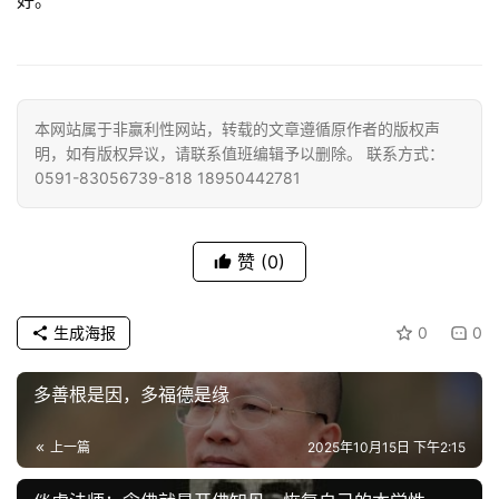
好。
资
讯
本网站属于非赢利性网站，转载的文章遵循原作者的版权声
明，如有版权异议，请联系值班编辑予以删除。 联系方式：
八
0591-83056739-818 18950442781
点
僧
音
赞
(0)
高
生成海报
0
0
僧
访
多善根是因，多福德是缘
谈
上一篇
2025年10月15日 下午2:15
心
乐