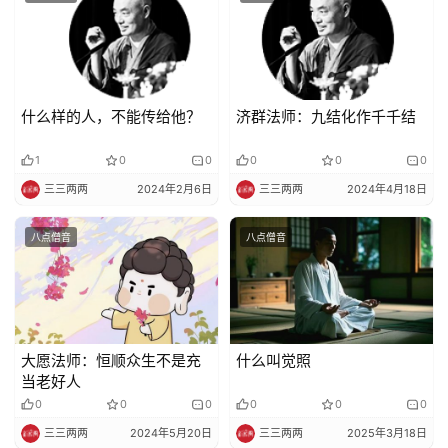
规
免
责
声
什么样的人，不能传给他？
济群法师：九结化作千千结
明
1
0
0
0
0
0
三三两两
2024年2月6日
三三两两
2024年4月18日
八点僧音
八点僧音
大愿法师：恒顺众生不是充
什么叫觉照
当老好人
0
0
0
0
0
0
三三两两
2024年5月20日
三三两两
2025年3月18日