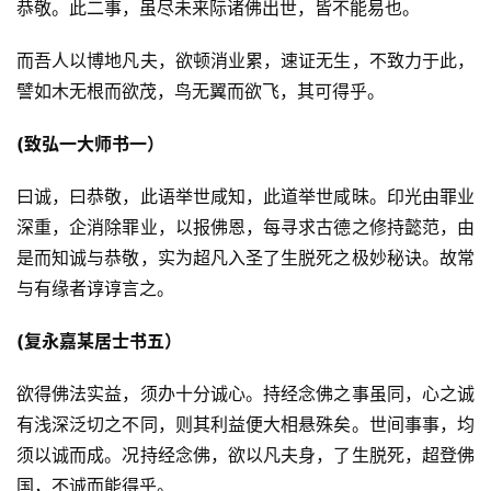
恭敬。此二事，虽尽未来际诸佛出世，皆不能易也。
而吾人以博地凡夫，欲顿消业累，速证无生，不致力于此，
譬如木无根而欲茂，鸟无翼而欲飞，其可得乎。
(致弘一大师书一）
曰诚，曰恭敬，此语举世咸知，此道举世咸昧。印光由罪业
深重，企消除罪业，以报佛恩，每寻求古德之修持懿范，由
是而知诚与恭敬，实为超凡入圣了生脱死之极妙秘诀。故常
与有缘者谆谆言之。
(复永嘉某居士书五）
欲得佛法实益，须办十分诚心。持经念佛之事虽同，心之诚
有浅深泛切之不同，则其利益便大相悬殊矣。世间事事，均
须以诚而成。况持经念佛，欲以凡夫身，了生脱死，超登佛
国，不诚而能得乎。