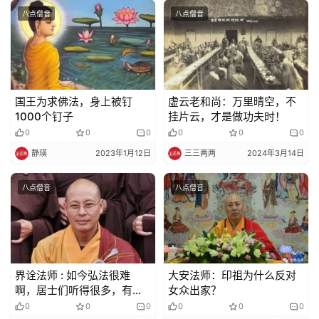
责
八点僧音
八点僧音
声
明
国王为求佛法，身上被钉
虚云老和尚：万里晴空，不
1000个钉子
挂片云，才是做功夫时！
0
0
0
0
0
0
静瑛
2023年1月12日
三三两两
2024年3月14日
八点僧音
八点僧音
界诠法师 : 如今弘法很难
大安法师：印祖为什么反对
啊，居士们听得很多，有自
女众出家？
己的看法做法，咱们再说也
0
0
0
0
0
0