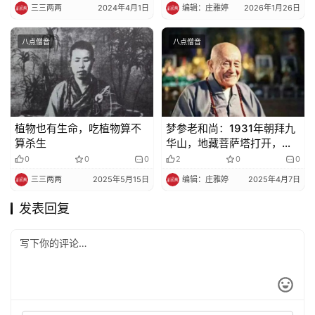
没用
三三两两
2024年4月1日
编辑：庄雅婷
2026年1月26日
八点僧音
八点僧音
植物也有生命，吃植物算不
梦参老和尚：1931年朝拜九
算杀生
华山，地藏菩萨塔打开，我
亲得见地藏菩萨（随喜转
0
0
0
2
0
0
发）
三三两两
2025年5月15日
编辑：庄雅婷
2025年4月7日
发表回复