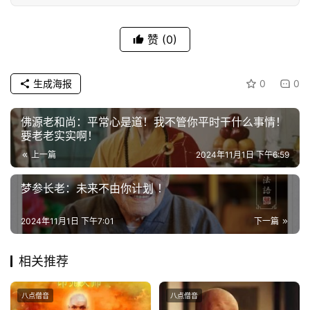
专
题
赞
(0)
公
益
生成海报
0
0
慈
善
佛源老和尚：平常心是道！我不管你平时干什么事情！
要老老实实啊！
佛
上一篇
2024年11月1日 下午6:59
教
人
梦参长老：未来不由你计划 ！
登录
注册
物
2024年11月1日 下午7:01
下一篇
寺
院
相关推荐
巡
礼
八点僧音
八点僧音