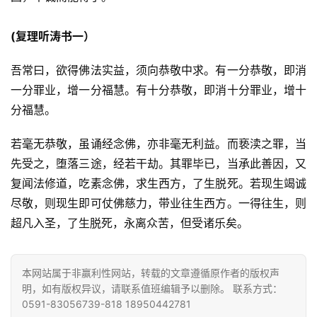
资
讯
(复理听涛书一）
八
吾常曰，欲得佛法实益，须向恭敬中求。有一分恭敬，即消
点
一分罪业，增一分福慧。有十分恭敬，即消十分罪业，增十
僧
音
分福慧。
若毫无恭敬，虽诵经念佛，亦非毫无利益。而亵渎之罪，当
高
僧
先受之，堕落三途，经若干劫。其罪毕已，当承此善因，又
访
复闻法修道，吃素念佛，求生西方，了生脱死。若现生竭诚
谈
尽敬，则现生即可仗佛慈力，带业往生西方。一得往生，则
超凡入圣，了生脱死，永离众苦，但受诸乐矣。
心
乐
菩
本网站属于非赢利性网站，转载的文章遵循原作者的版权声
提
明，如有版权异议，请联系值班编辑予以删除。 联系方式：
0591-83056739-818 18950442781