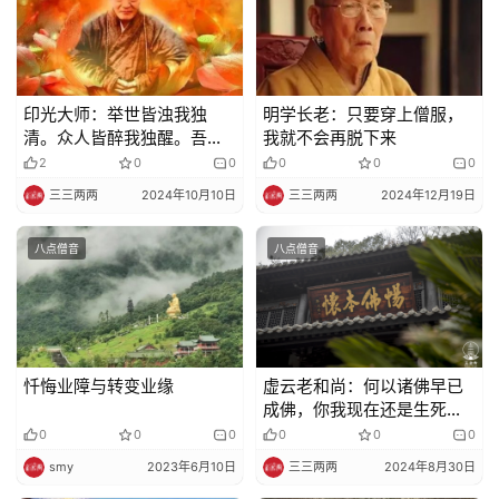
视
频
印光大师：举世皆浊我独
明学长老：只要穿上僧服，
纪
清。众人皆醉我独醒。吾行
我就不会再脱下来
录
吾志，谁能御我，令不为圣
2
0
0
0
0
0
贤之徒。况学出世之大道
三三两两
2024年10月10日
三三两两
2024年12月19日
佛
乎。
教
八点僧音
八点僧音
艺
术
政
策
忏悔业障与转变业缘
虚云老和尚：何以诸佛早已
法
成佛，你我现在还是生死苦
规
海的凡夫呢？
0
0
0
0
0
0
smy
2023年6月10日
三三两两
2024年8月30日
免