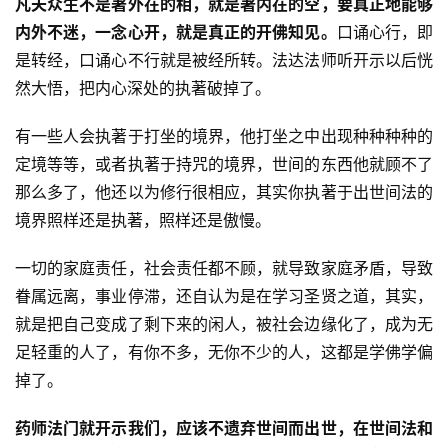
凡夫众生不是著外在的相，就是著内在的空，要真正地能够
内外不迷，一念心开，就是真正的开佛知见。
口诵心行，即
是转经，口诵心不行就是被经所转。法达法师听开示以后恍
然大悟，把内心深处的执著破掉了。
有一些人会执著于打坐的境界，他打坐之中出现种种种种的
资
定境等等，或者执著于持咒的境界，世间的东西他就顾不了
讯
那么多了，他还以为修行很相应，其实你执著于出世间法的
境界照样还是执著，照样还是傲慢。
八
点
一切的家庭责任，社会责任都不顾，就导致家庭矛盾，导致
僧
眷属远离，事业停滞，还自认为是在学习圣贤之道，其实，
音
就是把自己变成了剩下来的闲人，被社会边缘化了，成为无
足轻重的人了，有你不多，无你不少的人，这都是学佛学偏
高
僧
掉了。
访
谈
药师法门就开示我们，应该不遗弃世间而出世，在世间法和