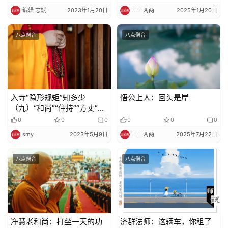
政
编辑 志斌
2023年1月20日
三三两两
2025年1月20日
策
法
八点僧音
八点僧音
规
免
责
声
入寺“隐形规矩”知多少
悟公上人：回头是岸
明
（九）“和尚”“住持”“方丈”？
你知道出家人如何称呼吗？
0
0
0
0
0
0
smy
2023年5月9日
三三两两
2025年7月22日
八点僧音
八点僧音
净慧老和尚：打坐一天的功
济群法师：这辆车，你租了