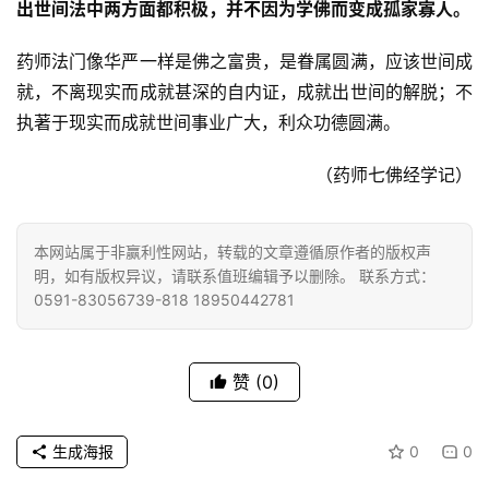
出世间法中两方面都积极，并不因为学佛而变成孤家寡人。
心
药师法门像华严一样是佛之富贵，是眷属圆满，应该世间成
乐
菩
就，不离现实而成就甚深的自内证，成就出世间的解脱；不
提
执著于现实而成就世间事业广大，利众功德圆满。
专
（药师七佛经学记）
题
本网站属于非赢利性网站，转载的文章遵循原作者的版权声
公
明，如有版权异议，请联系值班编辑予以删除。 联系方式：
益
0591-83056739-818 18950442781
慈
善
赞
(0)
佛
教
人
生成海报
0
0
登录
注册
物