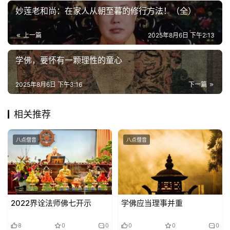
妙莲老和尚：在家人从朝至暮的修行方法！（全）
寺
院
上一篇
2025年8月6日 下午2:13
巡
礼
学佛，要怀有一颗理性的童心
2025年8月6日 下午3:16
下一篇
视
频
相关推荐
纪
录
八点僧音
八点僧音
佛
教
艺
2022界诠法师佛七开示
学佛应当理事并重
术
8
0
0
0
0
0