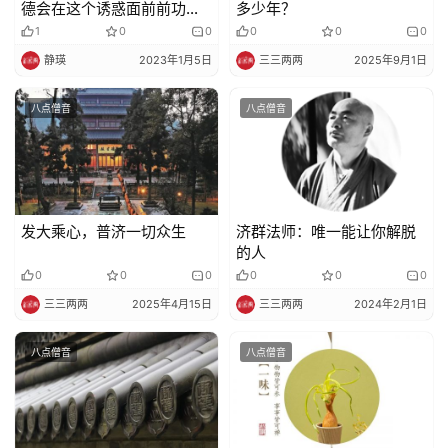
德会在这个诱惑面前前功尽
多少年？
弃，这绝对不是耸人听闻
1
0
0
0
0
0
静瑛
2023年1月5日
三三两两
2025年9月1日
八点僧音
八点僧音
发大乘心，普济一切众生
济群法师：唯一能让你解脱
的人
0
0
0
0
0
0
三三两两
2025年4月15日
三三两两
2024年2月1日
八点僧音
八点僧音