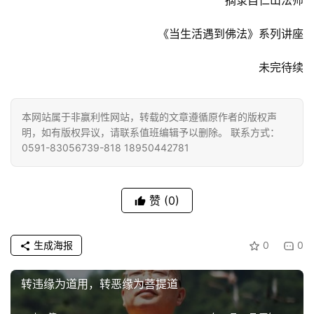
摘录自仁山法师
录
《当生活遇到佛法》系列讲座
佛
教
未完待续
艺
术
本网站属于非赢利性网站，转载的文章遵循原作者的版权声
政
明，如有版权异议，请联系值班编辑予以删除。 联系方式：
策
0591-83056739-818 18950442781
法
规
赞
(0)
免
责
生成海报
0
0
声
明
转违缘为道用，转恶缘为菩提道