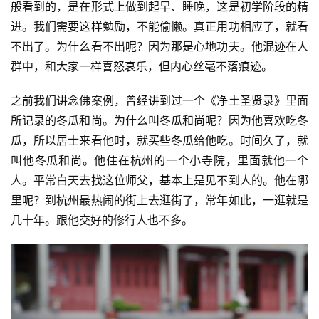
般看到的，是在形式上做到起早、睡晚，这是初学阶段的精
进。我们需要这样勉励，不能偷懒。真正用功相应了，就看
不出了。为什么看不出呢？因为那是心地功夫。他混迹在人
群中，和大家一样喜怒哀乐，但内心丝毫不落痕迹。
之前我们讲念佛案例，曾经讲到过一个《净土圣贤录》里面
所记录的冬瓜和尚。为什么叫冬瓜和尚呢？因为他喜欢吃冬
瓜，所以居士来看他时，就买些冬瓜给他吃。时间久了，就
叫他冬瓜和尚。他住在杭州的一个小寺院，里面就他一个
人。平常白天去找这位师父，基本上是见不到人的。他在哪
里呢？到杭州最热闹的街上去逛街了，常年如此，一逛就是
几十年。跟他交好的修行人也不多。
资
讯
八
点