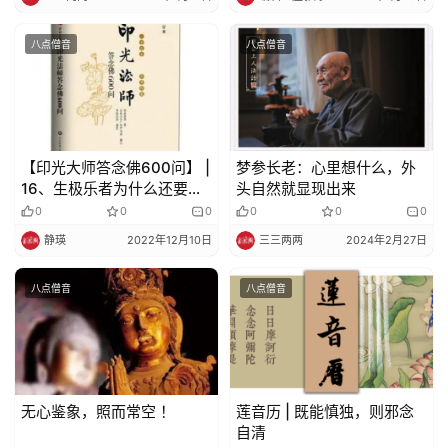
八点僧音
八点僧音
【印光大师答念佛600问】 |
梦参长老：心里想什么，外
16、生极乐者为什么还要常
头自然就显现出来
念三宝？
0
0
0
0
0
0
静瑛
2022年12月10日
三三两两
2024年2月27日
八点僧音
八点僧音
无心鉴象，照而常空 ！
莲音历 | 既能慎独，则邪念
自清