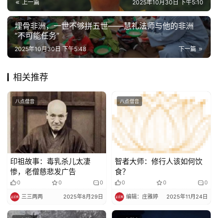
上一篇
2025年10月30日 下午5:10
埋骨非洲，一世不够拼五世——慧礼法师与他的非洲
“不可能任务”​​
2025年10月30日 下午5:48
下一篇
相关推荐
八点僧音
八点僧音
印祖故事：毒乳杀儿太凄
智者大师：修行人该如何饮
惨，老僧慈悲发广告
食？
0
0
0
0
0
0
三三两两
2025年8月29日
编辑：庄雅婷
2025年11月24日