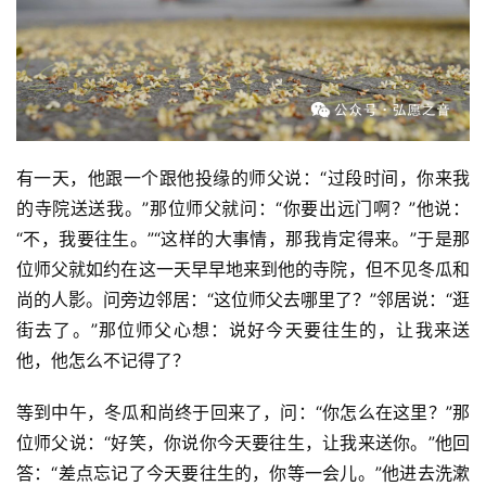
僧
音
高
僧
访
谈
有一天，他跟一个跟他投缘的师父说：“过段时间，你来我
的寺院送送我。”那位师父就问：“你要出远门啊？”他说：
心
“不，我要往生。”“这样的大事情，那我肯定得来。”于是那
乐
位师父就如约在这一天早早地来到他的寺院，但不见冬瓜和
菩
尚的人影。问旁边邻居：“这位师父去哪里了？”邻居说：“逛
提
街去了。”那位师父心想：说好今天要往生的，让我来送
他，他怎么不记得了？
专
题
等到中午，冬瓜和尚终于回来了，问：“你怎么在这里？”那
位师父说：“好笑，你说你今天要往生，让我来送你。”他回
公
答：“差点忘记了今天要往生的，你等一会儿。”他进去洗漱
益