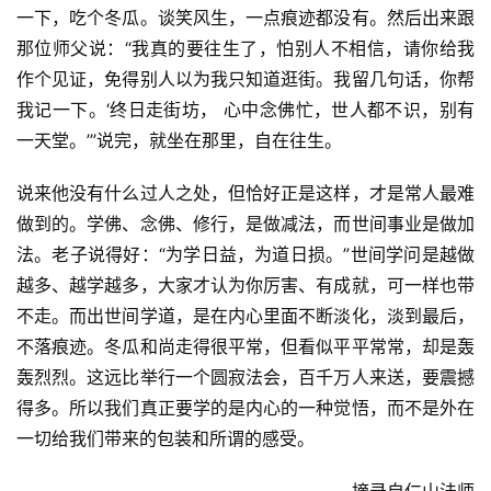
一下，吃个冬瓜。谈笑风生，一点痕迹都没有。然后出来跟
慈
善
那位师父说：“我真的要往生了，怕别人不相信，请你给我
作个见证，免得别人以为我只知道逛街。我留几句话，你帮
佛
我记一下。‘终日走街坊， 心中念佛忙，世人都不识，别有
教
一天堂。’”说完，就坐在那里，自在往生。
人
登录
注册
物
说来他没有什么过人之处，但恰好正是这样，才是常人最难
做到的。学佛、念佛、修行，是做减法，而世间事业是做加
寺
法。老子说得好：“为学日益，为道日损。”世间学问是越做
院
越多、越学越多，大家才认为你厉害、有成就，可一样也带
巡
不走。而出世间学道，是在内心里面不断淡化，淡到最后，
礼
不落痕迹。冬瓜和尚走得很平常，但看似平平常常，却是轰
轰烈烈。这远比举行一个圆寂法会，百千万人来送，要震撼
视
得多。所以我们真正要学的是内心的一种觉悟，而不是外在
频
一切给我们带来的包装和所谓的感受。
纪