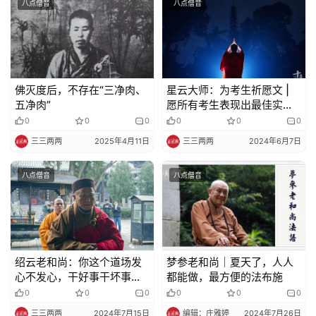
八点僧音
八点僧音
佛灭度后，不存在“三净肉、
星云大师：为考生祈愿文 |
五净肉”
愿所有考生表现出最佳实
力！
0
0
0
0
0
0
三三两两
2025年4月11日
三三两两
2024年6月7日
八点僧音
八点僧音
绍云老和尚：你这个道场发
梦参老和尚｜夏天了，人人
心不发心，干好事干坏事，
都能做，最方便的法布施
伽蓝神丝毫都要把你记下来
0
0
0
0
0
0
三三两两
2024年7月15日
编辑：庄雅婷
2024年7月26日