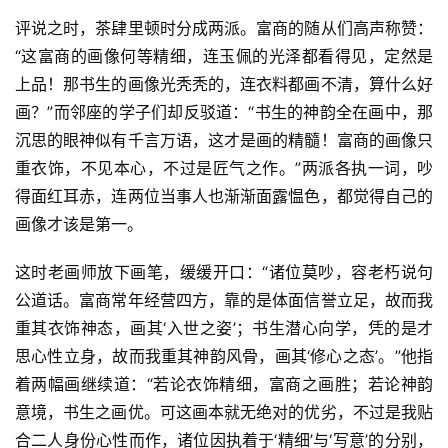
评说之时，茶肆里顿时分成两派。富商的随从们高声称赞：
“这富商的画像何等精细，连玉佩的光泽都看得见，定然是
上品！那书生的画像光秃秃的，连衣料都画不清，算什么好
画？”而邻座的学子们却反驳道：“书生的神韵全在画中，那
沉思的眼神似有千言万语，这才是画的精髓！富商的画像只
重衣饰，不见本心，不过是匠气之作。”两派各执一词，吵
得面红耳赤，连两位当事人也渐渐面露愠色，都觉得自己的
画像才该是第一。
这时老画师放下画笔，缓缓开口：“诸位莫吵，容老朽说句
公道话。富商常年经营四方，靠的是体面信誉立足，故而我
重其衣饰神态，画其‘入世之姿’；书生潜心向学，凭的是才
思心性立身，故而我重其神韵风骨，画其‘修心之态’。”他指
着两幅画继续道：“若论衣饰精细，富商之画胜；若论神韵
意境，书生之画优。可这画本就无绝对的优劣，不过是我贴
合二人身份心性而作，诸位因执着于‘精细’与‘写意’的分别，