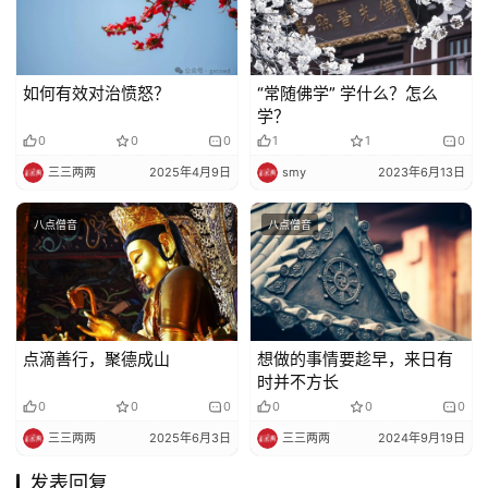
如何有效对治愤怒？
“常随佛学” 学什么？怎么
学？
0
0
0
1
1
0
三三两两
2025年4月9日
smy
2023年6月13日
八点僧音
八点僧音
点滴善行，聚德成山
想做的事情要趁早，来日有
时并不方长
0
0
0
0
0
0
三三两两
2025年6月3日
三三两两
2024年9月19日
发表回复