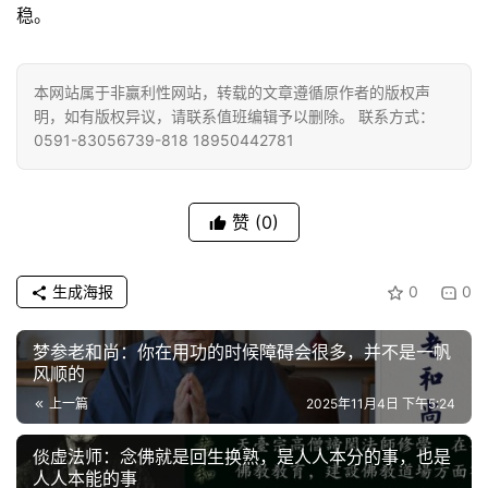
善
稳。
佛
教
本网站属于非赢利性网站，转载的文章遵循原作者的版权声
人
明，如有版权异议，请联系值班编辑予以删除。 联系方式：
登录
注册
物
0591-83056739-818 18950442781
寺
赞
(0)
院
巡
礼
生成海报
0
0
视
梦参老和尚：你在用功的时候障碍会很多，并不是一帆
频
风顺的
上一篇
2025年11月4日 下午5:24
纪
录
倓虚法师：念佛就是回生换熟，是人人本分的事，也是
人人本能的事