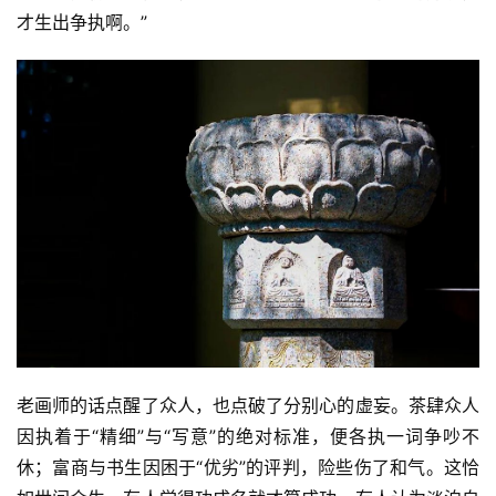
才生出争执啊。”
资
讯
八
老画师的话点醒了众人，也点破了分别心的虚妄。茶肆众人
点
因执着于“精细”与“写意”的绝对标准，便各执一词争吵不
僧
休；富商与书生因困于“优劣”的评判，险些伤了和气。这恰
音