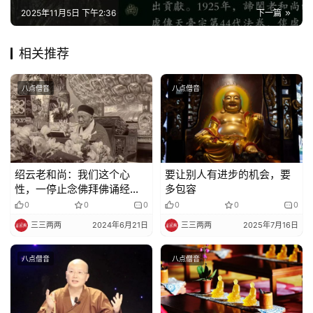
佛
2025年11月5日 下午2:36
下一篇
教
艺
相关推荐
术
八点僧音
八点僧音
政
策
法
规
绍云老和尚：我们这个心
要让别人有进步的机会，要
性，一停止念佛拜佛诵经，
多包容
免
财色五欲妄想就来了
0
0
0
0
0
0
责
声
三三两两
2024年6月21日
三三两两
2025年7月16日
明
八点僧音
八点僧音