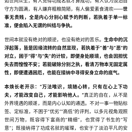
如世间众生，有人觉得功成名就才算成功，有人认为淡泊自
守方为圆满，有人嫌弃粗粮简陋，有人偏爱素食清欢——
世
高
事无贵贱，全是内心分别心赋予的判断，若执着于单一标
僧
准，便会陷入无谓的纠结与争执。
访
谈
世间本就没有绝对的顺逆，也没有绝对的苦乐。
生命中的沉
浮起落，皆是因缘流转的自然显现，若执着于“善”与“恶”的
心
对立，困于“得”与“失”的计较，即便身处顺境，也会因担忧
乐
失去而惶惶不安；若能破除分别之执，看清万物本无固定属
菩
提
性，即便遭遇困厄，也能在接纳中寻得安身立命的底气。
本焕长老开示：“万法唯识，境随心转，只有在心上下功
专
题
夫，才能改变自己，才能影响他人。”
真正的自在，从不是
外界境遇的顺遂，而是内心认知的通透。不对一事一物贴标
公
签、定标准，不困于“优劣”“高低”的评判，以多元视角观照
益
世间万物，既容得下富商的“精细”，也赏得了书生的“写
慈
意”；既接纳得了功成名就的璀璨，也安于了淡泊平凡的安