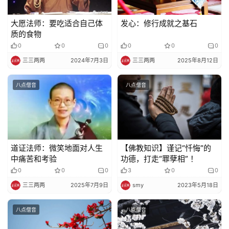
大愿法师：要吃适合自己体
发心：修行成就之基石
质的食物
0
0
0
0
0
0
三三两两
2024年7月3日
三三两两
2025年8月12日
八点僧音
八点僧音
道证法师：微笑地面对人生
【佛教知识】谨记“忏悔”的
中痛苦和考验
功德，打走“罪孽相” ！
0
0
0
3
0
0
三三两两
2025年7月9日
smy
2023年5月18日
八点僧音
八点僧音