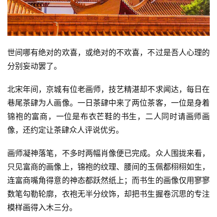
世间哪有绝对的欢喜，或绝对的不欢喜，不过是吾人心理的
分别妄动罢了。
北宋年间，京城有位老画师，技艺精湛却不求闻达，每日在
巷尾茶肆为人画像。一日茶肆中来了两位茶客，一位是身着
锦袍的富商，一位是布衣芒鞋的书生，二人同时请画师画
像，还约定让茶肆众人评说优劣。
画师凝神落笔，不多时两幅肖像便已完成。众人围拢来看，
只见富商的画像上，锦袍的纹理、腰间的玉佩都栩栩如生，
连富商嘴角得意的神态都跃然纸上；而书生的画像仅用寥寥
数笔勾勒轮廓，衣袍无半分纹饰，却把书生握卷沉思的专注
模样画得入木三分。