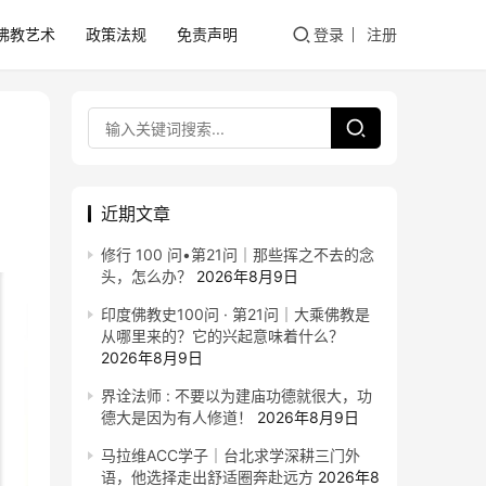
佛教艺术
政策法规
免责声明
登录
注册
近期文章
修行 100 问•第21问｜那些挥之不去的念
头，怎么办？
2026年8月9日
印度佛教史100问 · 第21问｜大乘佛教是
从哪里来的？它的兴起意味着什么？
2026年8月9日
界诠法师 : 不要以为建庙功德就很大，功
德大是因为有人修道！
2026年8月9日
马拉维ACC学子｜台北求学深耕三门外
语，他选择走出舒适圈奔赴远方
2026年8