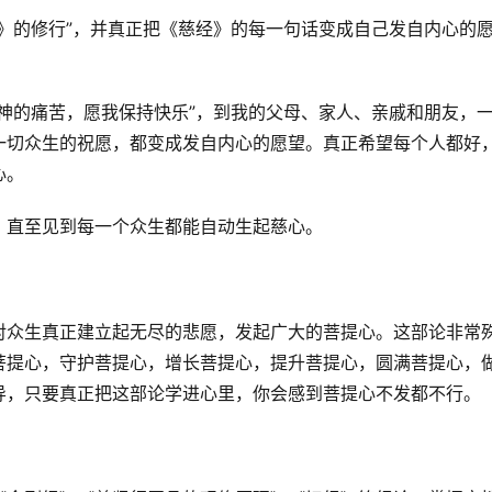
》的修行”，并真正把《慈经》的每一句话变成自己发自内心的
。
神的痛苦，愿我保持快乐”，到我的父母、家人、亲戚和朋友，
一切众生的祝愿，都变成发自内心的愿望。真正希望每个人都好
心。
，直至见到每一个众生都能自动生起慈心。
对众生真正建立起无尽的悲愿，发起广大的菩提心。这部论非常
菩提心，守护菩提心，增长菩提心，提升菩提心，圆满菩提心，
导，只要真正把这部论学进心里，你会感到菩提心不发都不行。