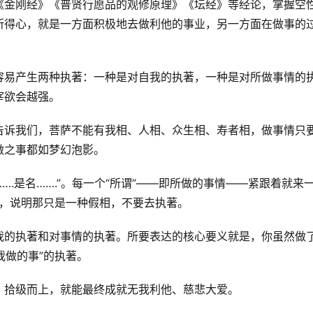
《金刚经》《普贤行愿品的观修原理》《坛经》等经论，掌握空
所得心，就是一方面积极地去做利他的事业，另一方面在做事的
容易产生两种执著：一种是对自我的执著，一种是对所做事情的
宰欲会越强。
告诉我们，菩萨不能有我相、人相、众生相、寿者相，做事情只
做之事都如梦幻泡影。
….是名…….”。每一个“所谓”——即所做的事情——紧跟着就来
”，说明那只是一种假相，不要去执著。
我的执著和对事情的执著。所要表达的核心要义就是，你虽然做
我做的事”的执著。
，拾级而上，就能最终成就无我利他、慈悲大爱。