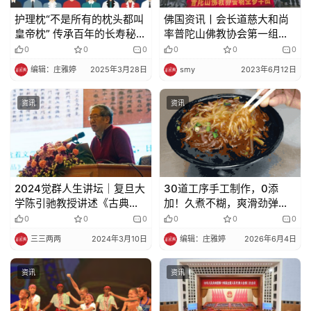
护理枕“不是所有的枕头都叫
佛国资讯丨会长道慈大和尚
皇帝枕” 传承百年的长寿秘方
率普陀山佛教协会第一组朝
搭配现代人体工学设计——
圣参学团赴四川进行参访交
0
0
0
0
0
0
山苍子颈椎护理枕护理枕
流
编辑：庄雅婷
2025年3月28日
smy
2023年6月12日
资讯
资讯
2024觉群人生讲坛｜复旦大
30道工序手工制作，0添
学陈引驰教授讲述《古典诗
加！久煮不糊，爽滑劲弹的
歌与佛教》
山药粉为你们找到啦！
0
0
0
0
0
0
三三两两
2024年3月10日
编辑：庄雅婷
2026年6月4日
资讯
资讯