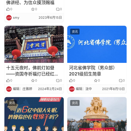
佛讲经、为信众摸顶赐福
纪
0
0
0
录
smy
2023年6月15日
资讯
资讯
佛
教
艺
术
十五元夜时，佛前灯如昼
河北省佛学院（男众部）
政
——资国寺祈福灯已经红红
2021级招生简章
策
火火地挂起来啦！
0
0
0
0
0
0
法
编辑：庄雅婷
2024年2月24日
编辑：泷中
2021年8月13日
规
资讯
资讯
免
责
声
明