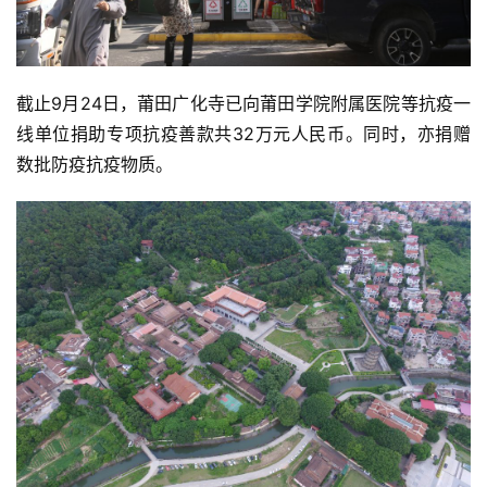
截止9月24日，莆田广化寺已向莆田学院附属医院等抗疫一
线单位捐助专项抗疫善款共32万元人民币。同时，亦捐赠
数批防疫抗疫物质。
资
讯