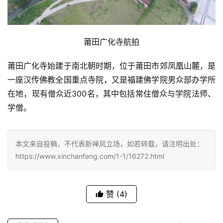
八
点
僧
音
莆田广化寺航拍
莆田广化寺始建于南北朝时期，位于莆田市郊凤凰山麓，是
高
一座汉传佛教全国重点寺院，又是福建佛学院男众部办学所
僧
访
在地，现有僧众近300名，其中包括常住僧众与学院法师、
谈
学僧。
心
乐
本文来自投稿，不代表新禅风立场，如若转载，请注明出处：
菩
https://www.xinchanfeng.com/1-1/16272.html
提
赞
(4)
专
题