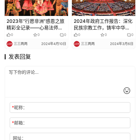
2023年“行愿非洲”感恩之旅
2024年政府工作报告：深化
精彩全记录——心易法师
民族宗教工作，铸牢中华民
（二）
族共同体意识
0
0
0
0
0
0
三三两两
2024年4月10日
三三两两
2024年3月6日
发表回复
*
昵称：
*
邮箱：
网址：