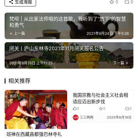
生成海报
0
0
公
益
梵呗 | 从出家法师唱的这首歌，我听到了“放下”的智慧
慈
和勇气
善
上一篇
2021年9月24日 下午5:26
佛
闭关丨庐山东林寺2021年11月闭关报名公告
教
人
登录
注册
2021年9月26日 上午11:25
下一篇
物
相关推荐
寺
院
我国宗教与社会主义社会相
资讯
资讯
巡
适应迈出新步伐
礼
0
0
0
三三两两
2025年8月19日
视
频
班禅在西藏昌都强巴林寺礼