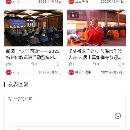
smy
2023年4月19日
三三两两
2023年12月4日
资讯
资讯
新闻｜“之江问道”——2023
千处祈求千处应 苦海常作渡
杭州佛教巡讲活动暨杭州佛
人舟|云居山真如禅寺恭迎观
教教职人员市级轮训第三期
音菩萨成道吉日
0
0
0
1
0
0
培训班在灵隐寺举行
smy
2023年5月16日
编辑：泷中
2021年7月29日
发表回复