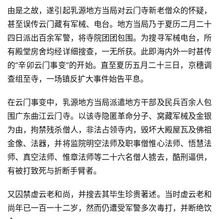
由是之故，遂引起乳源地方当局对云门寺新老僧众的怀疑，
甚至误传云门藏有军械、电台。地方当局乃于夏历二月二十
四日派出百余军警，将寺院团团包围。为搜寻军械电台，所
有殿堂房舍均经详细搜查，一无所获。此即海内外一时甚传
的“辛卯云门事变”的开始。直至夏历五月二十三日，京穗调
查组至寺，一场镇反扩大事件始告平息。
在云门事变中，乳源地方当局派遣地方干部及民兵百余人包
围广东曲江云门寺。以该寺隐匿革命分子、窝藏军械及金银
为由，拘禁残杀僧人，非法占领寺内，毁坏大殿屋瓦及佛祖
金像、法器，并将监院明空法师及职事僧惟心法师、悟慧法
师、真空法师、惟章法师等二十六名僧人掳去，酷刑逼供，
有被打致死与折断手臂者。
又囚禁虚云老和尚，并搜去其毕生珍贵著述。当时虚云老和
尚年已一百一十二岁，然而仍遭受军警多次毒打，并断绝饮