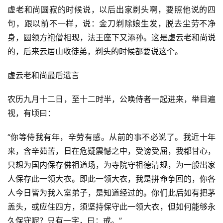
虚老和尚圆寂的时候说，以后出家剃头啊，要照他说的四
句，跟以前不一样，说：金刀剃除娘生发，脱去尘劳不净
身，圆领方袍僧相现，法王座下又添孙。这是虚云老和尚说
的，后来云居山收徒弟，剃头的时候都要说这个。
虚云老和尚最后遗言
农历九月十二日，至十二时半，公唤侍者一起进来，举目遍
视，有顷曰：
“你等侍我有年，辛劳有感。从前的事不必说了。我近十年
来，含辛茹苦，日在危疑震憾之中，受谤受屈，我都甘心，
只想为国内保存佛祖道场，为寺院守祖德清规，为一般出家
人保存此一领大衣。即此一领大衣，我是拼命争回的，你各
人今日皆为我入室弟子，是知道经过的。你们此后如有把茅
盖头，或应住四方，须坚持保守此一领大衣，但如何能够永
久保守呢？只有一字，曰：戒。”