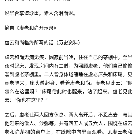
说毕合掌道珍重。诸人含泪而退。
摘自《虚老和尚开示录》
虚云和尚临终所写的话（历史资料）
虚云和尚无病无疾，圆寂前当晚，住在自己的茅棚中。至半
夜时起床，发现房间内有二僧，为照顾虚老，他们自己偷偷
溜到虚老茅棚里。二人皆身体蜷缩睡在虚老床头和床尾。见
虚老醒来，床头僧起身，看着虚老和尚。虚老见此云：“你
怎么在这里呀？”床尾僧此时也醒来，站了起来。虚老见此
云：“你也在这里？”
之后，虚老让两人回寮休息。两人离开后，不忍离去，与其
他赶来的僧人、沙弥等，共有四五人或五六人，围绕在虚云
老和尚茅棚的窗户上，在缝隙中向里面观看。见虚云老和