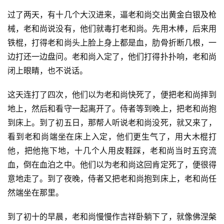
过了两天，有十几个大汉进来，逼老和尚交出黄金白银及枪
械，老和尚说没有，他们就毒打老和尚。先用木棒，后来用
铁棍，打得老和尚头上脸上身上都是血，肋骨折断几根，一
边打还一边盘问。老和尚入定了，他们打得扑扑响，老和尚
闭上眼睛，也不说话。
这天连打了四次，他们以为老和尚快死了，便把老和尚摔到
地上，然后和看守一起离开了。侍者等到晚上，把老和尚抱
到床上。到了初五日，那帮人听说老和尚没死，就又来了，
看到老和尚端坐在床上入定，他们更生气了，用大木棍打
他，把他拖下地，十几个人用皮鞋踩，老和尚当时五窍流
血，倒在血泊之中。他们以为老和尚这回肯定死了，便很得
意地走了。到了夜晚，侍者又把老和尚抱到床上，老和尚任
然端坐在那里。
到了初十的早晨，老和尚慢慢作吉祥卧躺下了，就像佛涅槃