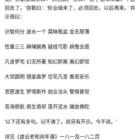
回去了。’弥勒曰：‘你业缘未了，必须回去。以后再来。’并
示偈曰：
识智何分 波水一个 莫昧瓶盆 金无厚薄
性量三三 麻绳蜗角 疑成弓影 病惟去惑
凡身梦宅 幻无所著 知幻即离 离幻即觉
大觉圆明 镜鉴森罗 空花凡圣 善恶安乐
悲愿渡生 梦境斯作 劫业当头 警惕普觉
苦海慈航 毋生退却 莲开泥水 端坐佛陀
‘以下还有多句。记不清了。尚另有开示。今不说。’
详见《虚云老和尚年谱》一八一及一八二页