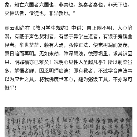
象，知亡六国者六国也，非秦也。族秦者秦也，非天下也。
灭佛法者，僧徒也，非异教也。”
虚云和尚在《教习学生规约》中讲：自正眼不明，人心陷
溺，有蔽于声色货利者，有惑于异学左道者，有误于旁蹊曲
径者。举世茫茫，赖有人焉，弘传正法，使觉树凋而复茂，
慧日暗而再明。无如末劫，障深慧浅，德薄垢重，求其识因
果、明罪福亦已难矣！况明心见性入圣超凡乎？所以剃染虽
多，解悟者鲜，因乏明师启迪；即有教者，不过学音声法事
以为应世之具，将我佛度世悲心，翻为粥饭工具，不亦深可
慨乎！