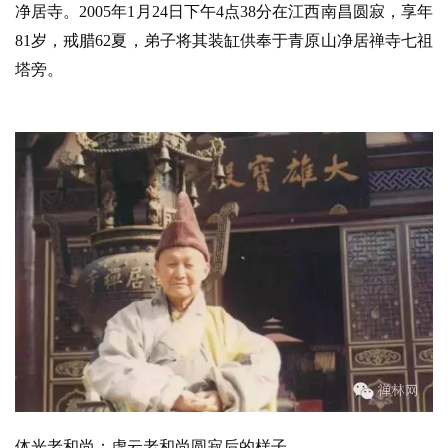
净居寺。2005年1月24日下午4点38分在江西南昌圆寂，享年
81岁，戒腊62夏，弟子将其装缸供奉于青原山净居禅寺七祖
塔旁。
体光老和尚：虚云老和尚圆寂后的样子