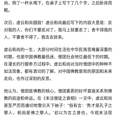
尚，倒了一杯水喝下，在桌子上写下了几个字，之后卧床而
眠。
次日，虚云和尚圆寂！虚云和尚最后写下的内容大意是：反
对我的人，你们不要反对了，我马上就要走了；舍不得我的
人，不要舍不得了，我去去就来。
虚云和尚的一生，大部分时间生活在中华民族苦难最深重的
时期，也是中国佛教最低迷、僧团社会地位最低下的时期。
在漫长的行脚参方过程中，虚云和尚对当时僧团中的种种不
如法现象，都有真切的了解，对中国佛教衰败的原因和未来
走向，也作过深刻的反思。
他认为，僧团是佛教的核心，僧团素质的好坏直接关系到佛
教的前途和命运。在《末法僧徒之衰相》一文中，虚云和尚
甚至严厉而痛切地警示天下衲子：“俗有言：‘秀才是孔子之
罪人，和尚是佛之罪人。’初以为言之甚也，今观末法现