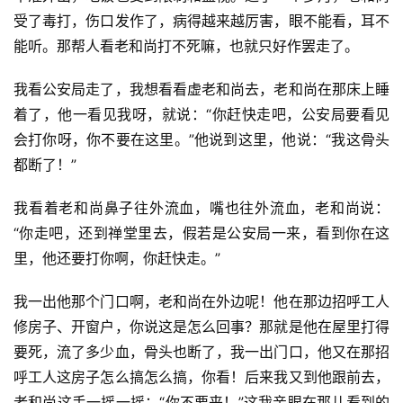
受了毒打，伤口发作了，病得越来越厉害，眼不能看，耳不
能听。那帮人看老和尚打不死嘛，也就只好作罢走了。
我看公安局走了，我想看看虚老和尚去，老和尚在那床上睡
着了，他一看见我呀，就说：“你赶快走吧，公安局要看见
会打你呀，你不要在这里。”他说到这里，他说：“我这骨头
都断了！”
资
我看着老和尚鼻子往外流血，嘴也往外流血，老和尚说：
讯
“你走吧，还到禅堂里去，假若是公安局一来，看到你在这
里，他还要打你啊，你赶快走。”
八
点
我一出他那个门口啊，老和尚在外边呢！他在那边招呼工人
僧
修房子、开窗户，你说这是怎么回事？那就是他在屋里打得
音
要死，流了多少血，骨头也断了，我一出门口，他又在那招
呼工人这房子怎么搞怎么搞，你看！后来我又到他跟前去，
高
老和尚这手一摇一摇：“你不要来！”这我亲眼在那儿看到的
僧