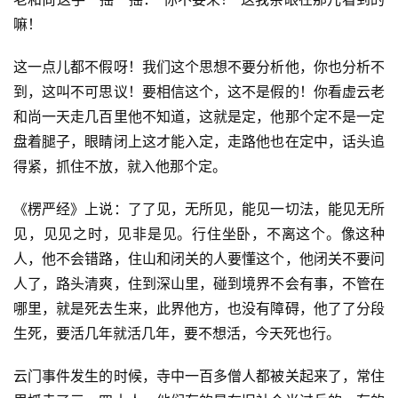
访
嘛！
谈
这一点儿都不假呀！我们这个思想不要分析他，你也分析不
心
到，这叫不可思议！要相信这个，这不是假的！你看虚云老
乐
和尚一天走几百里他不知道，这就是定，他那个定不是一定
菩
盘着腿子，眼睛闭上这才能入定，走路他也在定中，话头追
提
得紧，抓住不放，就入他那个定。
专
《楞严经》上说：了了见，无所见，能见一切法，能见无所
题
见，见见之时，见非是见。行住坐卧，不离这个。像这种
人，他不会错路，住山和闭关的人要懂这个，他闭关不要问
公
人了，路头清爽，住到深山里，碰到境界不会有事，不管在
益
哪里，就是死去生来，此界他方，也没有障碍，他了了分段
慈
生死，要活几年就活几年，要不想活，今天死也行。
善
云门事件发生的时候，寺中一百多僧人都被关起来了，常住
佛