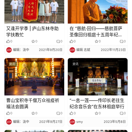
又逢开学季 | 庐山东林寺助
在 “慈航·回归——慈航菩萨
学扶教忙
圣像回归祖庭十五周年纪念
活动”开幕式上的致辞
0
0
0
0
0
0
编辑：泷中
2021年9月20日
编辑 志斌
2022年11月23日
资讯
资讯
曹山宝积寺千僧万众祛疫祈
“一息一莲——传印长老往生
福法会圆满
纪念音乐会”在东林祖庭举行
0
0
0
3
0
0
编辑：泷中
2021年9月27日
smy
2023年5月8日