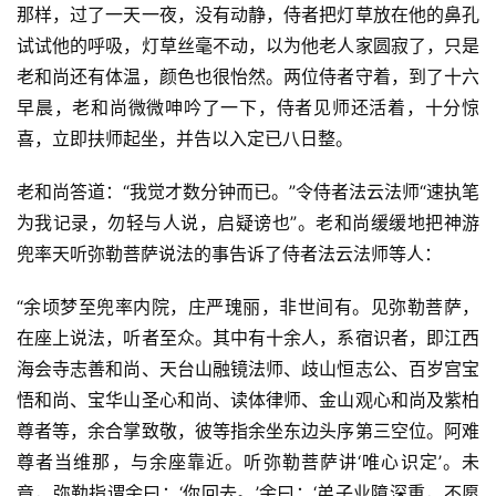
那样，过了一天一夜，没有动静，侍者把灯草放在他的鼻孔
试试他的呼吸，灯草丝毫不动，以为他老人家圆寂了，只是
老和尚还有体温，颜色也很怡然。两位侍者守着，到了十六
早晨，老和尚微微呻吟了一下，侍者见师还活着，十分惊
喜，立即扶师起坐，并告以入定已八日整。
老和尚答道：“我觉才数分钟而已。”令侍者法云法师“速执笔
为我记录，勿轻与人说，启疑谤也”。老和尚缓缓地把神游
兜率天听弥勒菩萨说法的事告诉了侍者法云法师等人：
“余顷梦至兜率内院，庄严瑰丽，非世间有。见弥勒菩萨，
在座上说法，听者至众。其中有十余人，系宿识者，即江西
海会寺志善和尚、天台山融镜法师、歧山恒志公、百岁宫宝
悟和尚、宝华山圣心和尚、读体律师、金山观心和尚及紫柏
尊者等，余合掌致敬，彼等指余坐东边头序第三空位。阿难
尊者当维那，与余座靠近。听弥勒菩萨讲‘唯心识定’。未
竟，弥勒指谓余曰：‘你回去。’余曰：‘弟子业障深重，不愿