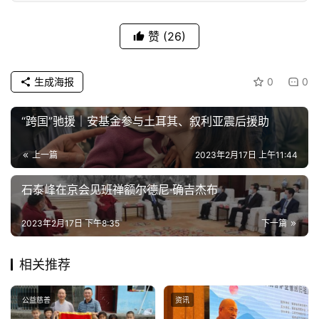
赞
(26)
生成海报
0
0
“跨国”驰援｜安基金参与土耳其、叙利亚震后援助
上一篇
2023年2月17日 上午11:44
石泰峰在京会见班禅额尔德尼·确吉杰布
2023年2月17日 下午8:35
下一篇
相关推荐
公益慈善
资讯