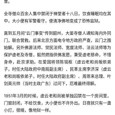
食。
全寺僧众百余人集中禁闭于禅堂者十八日，饮食睡眠均在其
中，大小便有军警看守，使清净佛地变成了恐怖监狱。
直到五月间“云门事变”传到韶州，大鉴寺僧人通知海内外同
门，联合营救。后来北京方面电令地方政府严查，云门之围
始解。另外佛源法师、觉民法师、宽度法师、法云法师等为
保护虚老及寺僧，毅然燃指供佛发愿，秉受虚老慈命，不惜
身命，赴京求助。在爱国将领陈铭枢（虚云老和尚皈依弟
子，时任大陆政府中南局副主席）、民革主席李济深（虚云
老和尚皈依弟子，时任大陆政府副主席）、周恩来总理、叶
剑英元帅（当时主政广东）过问下，厄难最终得解。
1951年3月的时候，虚云老和尚被单独囚禁在一个房间里，
门窗封闭，不给饮食，大小便也不许外出。日夜就只有一盏
小灯，很暗，像地狱一样。