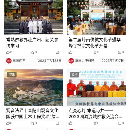
资讯
资讯
常熟佛教界赴广州、韶关参
第二届岭南佛教文化节暨华
访学习
峰寺禅宗文化节开幕
0
0
0
0
0
0
三三两两
2024年7月23日
编辑：庄雅婷
2023年11月7日
资讯
资讯
观音法界丨普陀山观音文化
点亮心灯 命运与共——
园获中国土木工程奖项“詹天
2023澜湄流域佛教交流会在
佑奖”
云南西双版纳举行
0
0
0
0
0
0