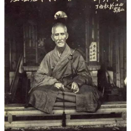
术
政
策
法
规
免
责
声
明