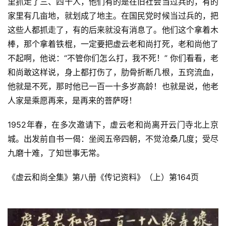
里抓走了三、四十人，他们有的是在旧社会当过兵的，有的
教
家里有几亩地，就划成了地主。在国民党时候当过兵的，把
人
登录
注册
这些人都抓走了，有的后来就没有消息了。他们这个拿着木
物
棒，那个拿着铁棍，一定要把虚云老和尚打死，老和尚他了
寺
不起啊，他说：“不管你们怎么打，我不死！” 你们看看，老
院
和尚敢这样说，身上都打伤了，肋骨折断几根，五窍流血，
巡
他就是不死，那时他已一百一十多岁高龄！也就是说，他老
礼
人家是乘愿再来，是再来的菩萨呀！
视
1952年春，在多次邀请下，虚云老和尚离开云门寺北上京
频
城。出发前自书一偈：坐阅五帝四朝，不觉沧桑几度；受尽
九磨十难，了知世事无常。
纪
录
《虚云和尚全集》第八册《传记资料》（上）第164页
佛
教
艺