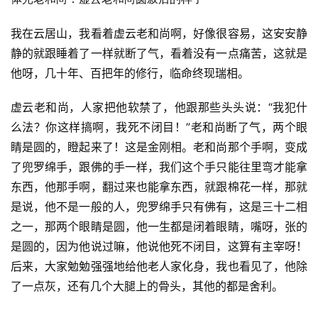
我在云居山，我看着虚云老和尚啊，好像很容易，这安安静
静的就跟睡着了一样就断了气，看着没有一点痛苦，这就是
他呀，几十年、百把年的修行，临命终现瑞相。
虚云老和尚，人家把他软禁了，他跟那些头头说：“我犯什
么法？你这样搞啊，我死不闭目！”老和尚断了气，两个眼
睛是圆的，瞪起来了！这是金刚相。老和尚那个手啊，变成
了兜罗绵手，跟佛的手一样，我们这个手只能往里弯才能拿
东西，他那手啊，翻过来也能拿东西，就跟棉花一样，那就
是说，他不是一般的人，兜罗绵手只有佛有，这是三十二相
之一，那两个眼睛是圆，他一生都是闭着眼睛，嘴呀，张的
是圆的，因为他说过嘛，他说他死不闭目，这算有主宰呀！
后来，大家勉勉强强地给他老人家化身，我也看见了，他除
了一点灰，还有几个大腿上的骨头，其他的都是舍利。