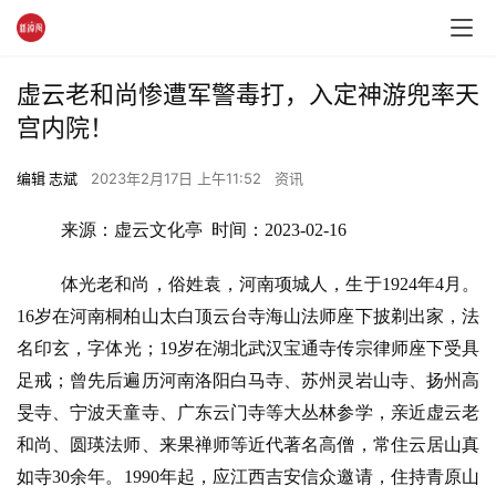
虚云老和尚惨遭军警毒打，入定神游兜率天
宫内院！
编辑 志斌
2023年2月17日 上午11:52
资讯
来源：虚云文化亭  时间：2023-02-16
体光老和尚，俗姓袁，河南项城人，生于1924年4月。
16岁在河南桐柏山太白顶云台寺海山法师座下披剃出家，法
名印玄，字体光；19岁在湖北武汉宝通寺传宗律师座下受具
足戒；曾先后遍历河南洛阳白马寺、苏州灵岩山寺、扬州高
旻寺、宁波天童寺、广东云门寺等大丛林参学，亲近虚云老
和尚、圆瑛法师、来果禅师等近代著名高僧，常住云居山真
如寺30余年。1990年起，应江西吉安信众邀请，住持青原山