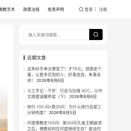
佛教艺术
政策法规
免责声明
登录
注册
近期文章
这朱砂手串太便宜了！才79元，就图走个
量，让更多买到的人，好事连连，朱事吉
祥！
2026年8月6日
义工手记｜于忻：行走马拉维 ACC，以中
文搭建温暖桥梁（下）
2026年8月6日
修行 100 问•第20问：为什么修行总是三
分钟热度？
2026年8月5日
印度佛教史100问 · 第20问|孔雀王朝崩溃
之后，佛教如何在印度继续生存？部派时