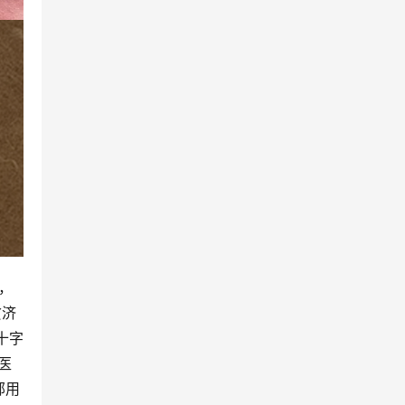
，
贫济
十字
医
部用