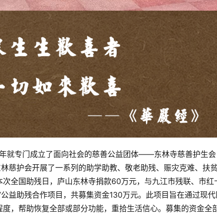
5年就专门成立了面向社会的慈善公益团体——东林寺慈善护生会
东林慈护会开展了一系列的助学助教、敬老助残、赈灾克难、扶
本次全国助残日，庐山东林寺捐款60万元，与九江市残联、市红
”公益助残合作项目，共募集资金130万元。此项目旨在通过现代
程度，帮助恢复全部或部分功能，重拾生活信心。募集的资金全