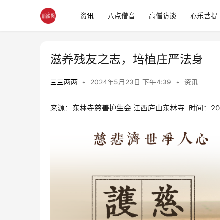
资讯
八点僧音
高僧访谈
心乐菩提
滋养残友之志，培植庄严法身
三三两两
•
2024年5月23日 下午4:39
•
资讯
来源：东林寺慈善护生会 江西庐山东林寺  时间：2024