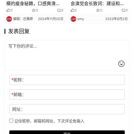
模的瘦身秘籍，口感爽滑劲
会演觉会长致词：建设和完
道，又富含营养。
善国际佛教交流合作机制
0
0
0
0
0
0
编辑：庄雅婷
2024年11月25日
smy
2023年6月2日
发表回复
*
昵称：
*
邮箱：
网址：
记住昵称、邮箱和网址，下次评论免输入