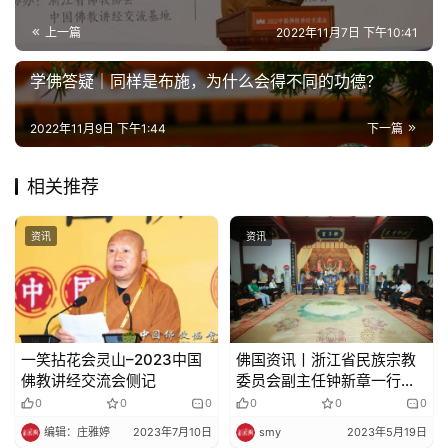
上一篇
2022年11月7日 下午10:41
学佛答疑｜同样是布施，为什么会得不同的功德？
2022年11月9日 下午1:44
下一篇
相关推荐
资讯
资讯
一笑拈花会灵山–2023中国
佛国资讯丨浙江省民族宗教
佛教讲经交流会侧记
委员会副主任钟新章一行调
研普陀山宗教工作
0
0
0
0
0
0
编辑：庄雅婷
2023年7月10日
smy
2023年5月19日