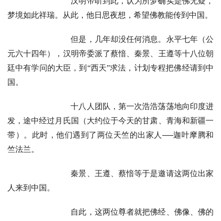
汉明帝听到此，认为所梦确实是佛无疑，
梦境如此祥瑞。从此，他日思夜想，希望佛教能传到中国。
但是，几年却没任何消息。永平七年（公
元六十四年），汉明帝委派了蔡愔、秦景、王遵等十八位朝
资
廷中有学问的大臣，到“西天”求法，计划专程把佛经请到中
讯
国。
八
十八人团队，第一次浩浩荡荡地向印度进
点
僧
发，途中经过月氏国（大约位于今天的甘肃、青海和新疆一
音
带）。此时，他们遇到了两位天竺的出家人──迦叶摩腾和
竺法兰。
高
僧
秦景、王遵、蔡愔等于是邀请这两位出家
访
人来到中国。
谈
自此，这两位尊者就把佛经、佛像、佛的