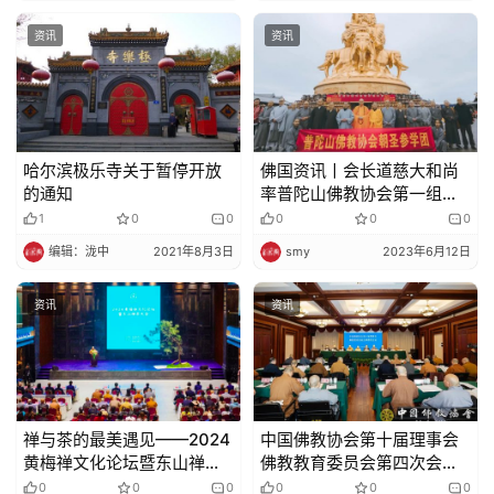
资讯
资讯
哈尔滨极乐寺关于暂停开放
佛国资讯丨会长道慈大和尚
的通知
率普陀山佛教协会第一组朝
圣参学团赴四川进行参访交
1
0
0
0
0
0
流
编辑：泷中
2021年8月3日
smy
2023年6月12日
资讯
资讯
禅与茶的最美遇见——2024
中国佛教协会第十届理事会
黄梅禅文化论坛暨东山禅茶
佛教教育委员会第四次会议
大会开幕
在浙江杭州召开
0
0
0
0
0
0