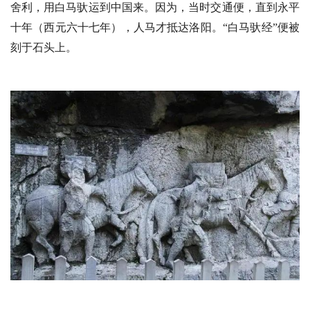
心
舍利，用白马驮运到中国来。因为，当时交通便，直到永平
乐
十年（西元六十七年），人马才抵达洛阳。“白马驮经”便被
菩
刻于石头上。
提
专
题
公
益
慈
善
佛
教
人
登录
注册
物