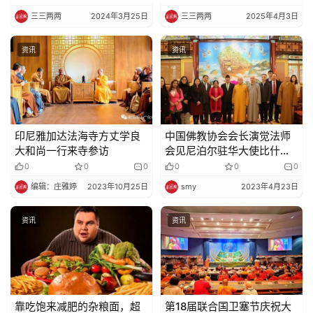
三三两两
2024年3月25日
三三两两
2025年4月3日
资讯
资讯
印尼雅加达法海寺方丈学良
中国佛教协会会长演觉法师
大和尚一行来寺参访
会见尼泊尔驻华大使比什努·
施雷斯塔一行
0
0
0
0
0
0
编辑：庄雅婷
2023年10月25日
smy
2023年4月23日
资讯
资讯
靠吃饱来减肥的杂粮面，超
第18届联合国卫塞节庆祝大