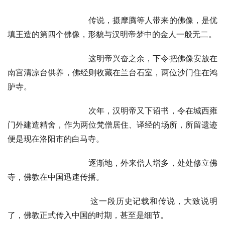
寺
院
传说，摄摩腾等人带来的佛像，是优
巡
填王造的第四个佛像，形貌与汉明帝梦中的金人一般无二。
礼
这明帝兴奋之余，下令把佛像安放在
视
南宫清凉台供养，佛经则收藏在兰台石室，两位沙门住在鸿
频
胪寺。
次年，汉明帝又下诏书，令在城西雍
纪
录
门外建造精舍，作为两位梵僧居住、译经的场所，所留遗迹
便是现在洛阳市的白马寺。
佛
教
逐渐地，外来僧人增多，处处修立佛
艺
寺，佛教在中国迅速传播。
术
这一段历史记载和传说，大致说明
政
了，佛教正式传入中国的时期，甚至是细节。