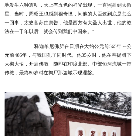
地发生六种震动，天上有五色的祥光出现，一直照射到太微
星。当时，周昭王也感到很奇怪，问他的大臣这到底是怎么
一回事，太史官苏由禀告，他是西方有大圣人出世，他的教
法在一千年以后，就会传到我们中国来。”
释迦牟尼佛所在日期在大约公元前565年～公
元前486年，与我国孔子同时代。他35岁时，他在菩提树下
大彻大悟，开启佛教，随即在印度北部、中部恒河流域一带
传教，最终80岁时在拘尸那迦城示现涅槃。