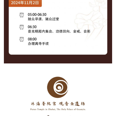
专
题
公
益
慈
善
佛
教
人
登录
注册
物
寺
院
巡