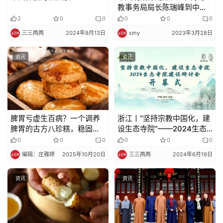
教事务局局长陈瑞峰到中国
佛教协会走访调研
2
0
0
0
0
0
三三两两
2024年9月13日
smy
2023年3月28日
资讯
资讯
脾胃亏虚生百病？一个调养
浙江丨“坚持宗教中国化，建
脾胃的古方八珍糕，稳固后
设生态寺院”——2024生态
天之本，强壮脾胃
寺院建设研讨会在湖州安吉
0
0
0
0
0
0
举办
编辑：庄雅婷
2025年10月20日
三三两两
2024年6月19日
资讯
资讯