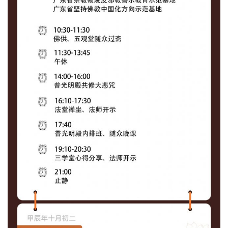
资
讯
八
点
僧
音
高
僧
访
谈
心
乐
菩
提