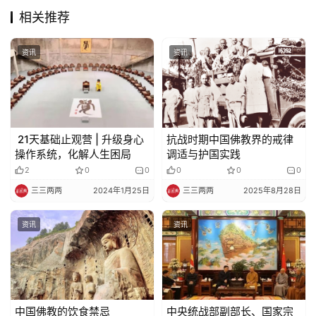
相关推荐
资讯
资讯
21天基础止观营 | 升级身心
抗战时期中国佛教界的戒律
操作系统，化解人生困局
调适与护国实践
2
0
0
0
0
0
三三两两
2024年1月25日
三三两两
2025年8月28日
资讯
资讯
中国佛教的饮食禁忌
中央统战部副部长、国家宗