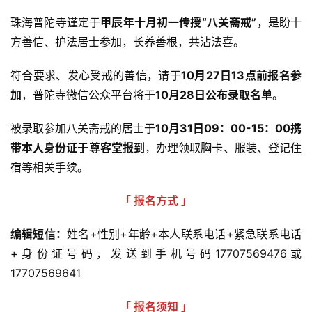
珠海普陀寺谨定于
甲辰年十月初一传授“八关斋戒”
，是盼十
方善信、护法居士参加，长养善根，共沾法喜。 
符合要求、发心受戒的善信，请于
10月27日13点前报名参
加
，普陀寺微信公众平台将于
10月28日公布录取名单
。
被录取参加八关斋戒的居士于
10月31日09：00-15：00携
带本人身份证于尊客堂报到
，办理领取胸卡、服装、登记住
宿等相关手续。
「 报名方式 」
编辑短信：
姓名+性别+年龄+本人联系电话+紧急联系电话
+身份证号码，发送到手机号码17707569476或
17707569641
「 报名须知 」