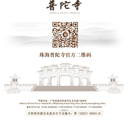
礼
视
频
纪
录
佛
教
艺
术
政
策
法
规