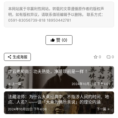
免
本网站属于非赢利性网站，转载的文章遵循原作者的版权声
责
明，如有版权异议，请联系值班编辑予以删除。 联系方式：
声
0591-83056739-818 18950442781
明
赞
(0)
生成海报
0
0
虚云老和尚：功夫熟处，净境现前是一样 ！
上一篇
2024年10月22日 下午4:01
法藏法师：为什么大乘经典中，不指涉人间的时间、地
点、人名？——谈「大乘为佛所亲说」的理论内涵
2024年10月22日 下午4:06
下一篇