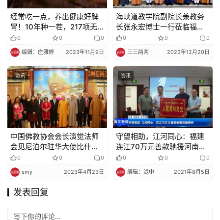
经常吃一点，养出健康好脾
海峡道教学院副院长兼教务
胃！10年种一茬，217项无
长张永宏博士一行莅临福建
农残，关键好山药还不贵~
佛学院女众部参访交流
0
0
0
0
0
0
编辑：庄雅婷
2023年11月9日
三三两两
2023年12月20日
资讯
资讯
中国佛教协会会长演觉法师
守望相助，江河同心：福建
会见尼泊尔驻华大使比什努·
连江70万元善款驰援河南郑
施雷斯塔一行
州
0
0
0
0
0
0
smy
2023年4月23日
编辑：泷中
2021年8月5日
发表回复