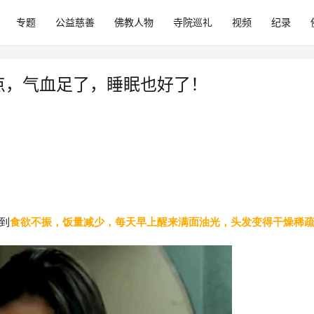
专题
公益慈善
佛教人物
寺院巡礼
视频
纪录
点，气血足了，睡眠也好了！
到
食欲不振，饭量减少，每天早上醒来满面油光，头发变得干
燥稀疏··