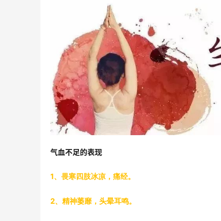
气血不足的表现
1、畏寒四肢冰凉，痛经。
2、精神萎靡，头晕耳鸣。