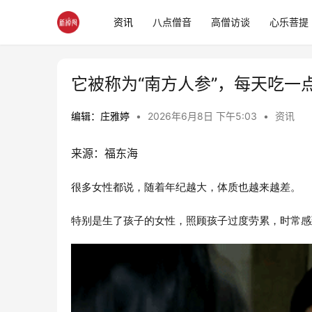
资讯
八点僧音
高僧访谈
心乐菩提
它被称为“南方人参”，每天吃一
编辑：庄雅婷
•
2026年6月8日 下午5:03
•
资讯
来源：福东海
很多女性都说，随着年纪越大，体质也越来越差。
特别是生了孩子的女性，照顾孩子过度劳累，时常感