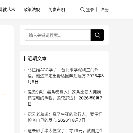
佛教艺术
政策法规
免责声明
登录
注册
近期文章
马拉维ACC学子｜台北求学深耕三门外
语，他选择走出舒适圈奔赴远方
2026年8
月8日
温柔9色！每条都想入！这条比爱人拥抱
····
还暖和的毛毯，柔软舒适！
2026年8月7
日
绍云老和尚：真了生死的修行人，要仔细
检查自己的发心
2026年8月7日
这朱砂手串太便宜了！才79元，就图走个