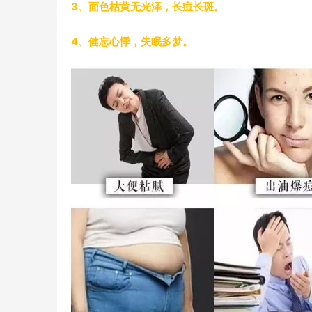
3、面色枯黄无光泽，长痘长斑。
4、健忘心悸，失眠多梦。