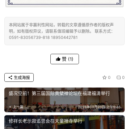
佛
教
艺
本网站属于非赢利性网站，转载的文章遵循原作者的版权声
术
明，如有版权异议，请联系值班编辑予以删除。 联系方式：
0591-83056739-818 18950442781
政
策
赞
(1)
法
规
生成海报
0
0
免
责
盛况空前！第三届国际黄檗禅论坛在福建福清举行
声
明
上一篇
2023年10月23日 上午9:46
修祥长老示寂追思会在天童禅寺举行