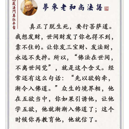
音
高
僧
访
谈
心
乐
菩
提
专
题
公
益
慈