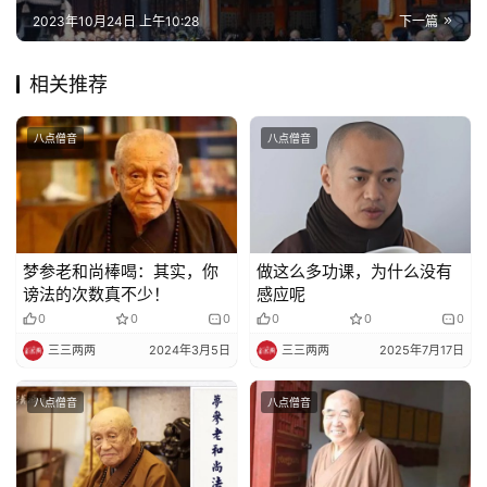
2023年10月24日 上午10:28
下一篇
相关推荐
八点僧音
八点僧音
梦参老和尚棒喝：其实，你
做这么多功课，为什么没有
谤法的次数真不少！
感应呢
0
0
0
0
0
0
三三两两
2024年3月5日
三三两两
2025年7月17日
八点僧音
八点僧音