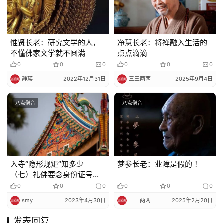
惟贤长老：研究文学的人，
净慧长老：将禅融入生活的
不懂佛家文学就不圆满
点点滴滴
0
0
0
0
0
0
静瑛
2022年12月31日
三三两两
2025年9月4日
八点僧音
八点僧音
入寺“隐形规矩”知多少
梦参长老：业障是假的 ！
（七）礼佛要念身份证号
吗？该跟佛菩萨求什么？
0
0
0
0
0
0
smy
2023年4月30日
三三两两
2025年2月20日
发表回复