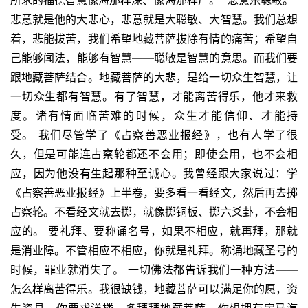
悲意就是他的大悲心，悲意就是大聪敏、大智慧。我们总想
着，悲能拔苦，我们希望地藏菩萨拔除有情的痛苦；希望自
己能够闻法，能够有智慧——聪敏是智慧的意思。而我们要
跟地藏菩萨结合。地藏菩萨的大悲，是给一切众生智慧，让
一切众生都有智慧。有了智慧，才能离苦得乐，他才来救
度。诸有情面临苦难的时候，众生才能信仰、才能持
受。
我们尽管学了《占察善恶业报经》，也有人学了很
久，但是可能连占察轮都还不会用；即使会用，也不会相
应，因为他没有生起那种至诚心。我曾经跟大家说过：学
《占察善恶业报经》上半卷，要多看一看经文，然后再去掷
占察轮。不看经文就去掷，就像掷铜板、掷六爻卦，不会相
应的。
要礼拜、要称诵名号，如果不相应，就再拜，那就
是消业障。不管相应不相应，你就是礼拜。称诵地藏圣号的
时候，罪业就消失了。
一切佛法都告诉我们一种方法——
怎么样离苦得乐。我很缺钱，地藏菩萨可以满足你的愿，资
生资具。你要求洋楼，多拜拜地藏菩萨。你想拥有宝马汽