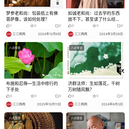
梦参老和尚：包装纸上有佛
如诚老和尚：过去学的东西
菩萨像，该如何处理？
放不下，甚至读了什么经放
不下，都是用功的一大所知
1
0
0
0
0
0
障
三三两两
2024年12月6日
三三两两
2024年3月28日
八点僧音
八点僧音
布施和忍辱—生活中修行的
济群法师：生如落花，千树
下手处
万树随风飘？
0
0
0
0
0
0
三三两两
2025年10月11日
三三两两
2024年6月3日
八点僧音
八点僧音