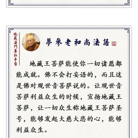
善
佛
教
人
登录
注册
物
寺
院
巡
礼
视
频
纪
录