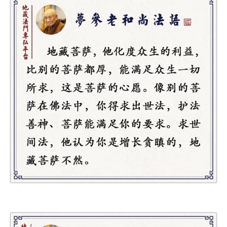
资
讯
八
点
僧