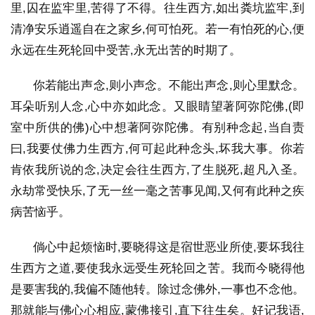
里,囚在监牢里,苦得了不得。往生西方,如出粪坑监牢,到
清净安乐逍遥自在之家乡,何可怕死。
若一有怕死的心,便
永远在生死轮回中受苦,永无出苦的时期了。
资
讯
你若能出声念,则小声念。不能出声念,则心里默念。
耳朵听别人念,心中亦如此念。又眼睛望著阿弥陀佛,(即
八
室中所供的佛)心中想著阿弥陀佛。有别种念起,当自责
点
曰,我要仗佛力生西方,何可起此种念头,坏我大事。你若
僧
音
肯依我所说的念,决定会往生西方,了生脱死,超凡入圣。
永劫常受快乐,了无一丝一毫之苦事见闻,又何有此种之疾
高
病苦恼乎。
僧
访
倘心中起烦恼时,要晓得这是宿世恶业所使,要坏我往
谈
生西方之道,要使我永远受生死轮回之苦。我而今晓得他
是要害我的,我偏不随他转。除过念佛外,一事也不念他。
心
那就能与佛心心相应,蒙佛接引,直下往生矣。好记我语,
乐