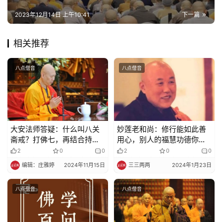
院
2023年12月14日 上午10:41
下一篇
巡
礼
相关推荐
视
频
八点僧音
八点僧音
纪
录
大安法师答疑：什么叫八关
妙莲老和尚：修行能如此善
佛
斋戒？打佛七，再结合持戒
用心，别人的福慧功德你也
教
会更殊胜，为何打佛七那么
能有份
2
0
0
2
0
0
艺
踊跃，而同时持戒的居士并
编辑：庄雅婷
2024年11月15日
三三两两
2024年1月23日
术
不多？
八点僧音
八点僧音
政
策
法