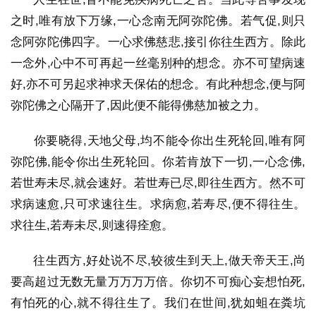
之时,唯有放下万缘,一心念南无阿弥陀佛。若气促,则只
念阿弥陀佛四字。一心求佛慈悲,接引你往生西方。除此
一念外,心中不可再起一丝毫别种的想念。亦不可望病速
好,亦不可另起求神求天保佑的想念。有此种想念,便与阿
弥陀佛之心隔开了,因此便不能得佛慈加被之力。
你要晓得,天地父母,均不能令你出生死轮回,唯有阿
弥陀佛,能令你出生死轮回。你若肯放下一切,一心念佛,
若世寿未尽,就会速好。若世寿已尽,即往生西方。然不可
求病速愈,只可求速往生。求病愈,若寿尽,便不得往生。
求往生,若寿未尽,则速得痊愈。
往生西方,好处说不尽,较彼生到天上,做天帝天王,尚
要高超过无数无量万万万万倍。你切不可痴心妄想怕死,
有怕死的心,就不得往生了。我们在世间,犹如蛆在粪坑