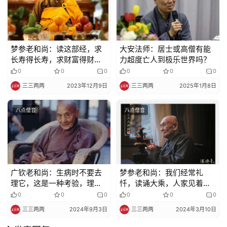
梦参老和尚：读这部经，求
大安法师：居士或高僧有能
长寿得长寿，求财富得财富
力超度亡人到极乐世界吗？
无量
0
0
0
0
0
0
三三两两
2023年12月9日
三三两两
2025年1月8日
八点僧音
八点僧音
广钦老和尚：生病时不要去
梦参老和尚：我们经常礼
理它，这是一种考验，理了
忏，读诵大乘，人家见着你
它就被考倒
就生欢喜心
0
0
0
0
0
0
三三两两
2024年9月3日
三三两两
2024年3月10日