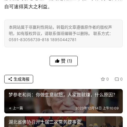
菩
自可速得莫大之利益。
提
本网站属于非赢利性网站，转载的文章遵循原作者的版权声
专
明，如有版权异议，请联系值班编辑予以删除。 联系方式：
题
0591-83056739-818 18950442781
公
益
赞
(1)
慈
善
生成海报
0
0
佛
教
梦参老和尚：你做生意就赔，人家做就赚，什么原因？
人
登录
注册
物
上一篇
2023年12月14日 上午10:09
湖北省佛协召开十届二次常务理事会
寺