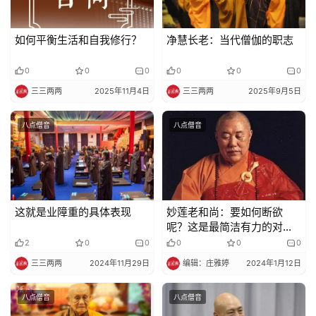
规
如何平衡生活和自我修行？
净慧长老：当代僧伽的职志
免
责
0
0
0
0
0
0
声
三三两两
2025年11月4日
三三两两
2025年9月5日
明
八点僧音
八点僧音
这就是业障重的具体表现
妙莲老和尚：要如何断欲
呢？这是最简洁有力的对治
法
2
0
0
0
0
0
三三两两
2024年11月29日
编辑：庄雅婷
2024年1月12日
八点僧音
八点僧音