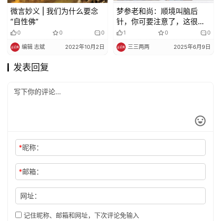
微言妙义 | 我们为什么要念
梦参老和尚：顺境叫脑后
“自性佛”
针，你可要注意了，这很危
险容易堕落
0
0
0
1
0
0
编辑 志斌
2022年10月2日
三三两两
2025年6月9日
发表回复
*
昵称：
*
邮箱：
网址：
记住昵称、邮箱和网址，下次评论免输入