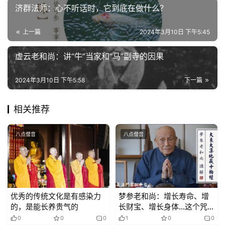
济群法师：心不听话时，它到底在做什么？
心
乐
菩
上一篇
2024年3月10日 下午5:45
提
虚云老和尚：讲“牛”当家和“马”副寺的因果
专
2024年3月10日 下午5:58
下一篇
题
相关推荐
公
益
慈
八点僧音
八点僧音
善
佛
教
优秀的传统文化是有感染力
梦参老和尚：增长寿命、增
人
登录
注册
的，是能长养贵气的
长财宝、增长身体…这个咒
物
能满你一切希望
0
0
0
1
0
0