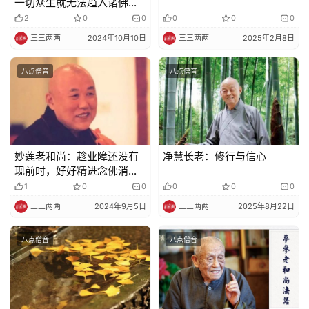
一切众生就无法趋入诸佛的
策
大智慧海
2
0
0
0
0
0
法
三三两两
2024年10月10日
三三两两
2025年2月8日
规
八点僧音
八点僧音
免
责
声
明
妙莲老和尚：趁业障还没有
净慧长老：修行与信心
现前时，好好精进念佛消业
障
1
0
0
0
0
0
三三两两
2024年9月5日
三三两两
2025年8月22日
八点僧音
八点僧音