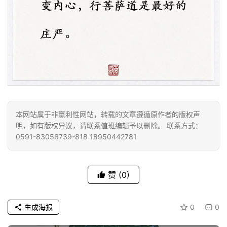
资
讯
八
本网站属于非赢利性网站，转载的文章遵循原作者的版权声
点
明，如有版权异议，请联系值班编辑予以删除。 联系方式：
僧
0591-83056739-818 18950442781
音
高
赞
(0)
僧
访
谈
生成海报
0
0