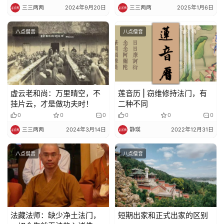
三三两两
2024年9月20日
三三两两
2025年1月6日
寺
院
八点僧音
八点僧音
巡
礼
视
频
虚云老和尚：万里晴空，不
莲音历 | 窃维修持法门，有
挂片云，才是做功夫时！
二种不同
0
0
0
0
0
0
纪
录
三三两两
2024年3月14日
静瑛
2022年12月31日
八点僧音
八点僧音
佛
教
艺
术
法藏法师：缺少净土法门，
短期出家和正式出家的区别
政