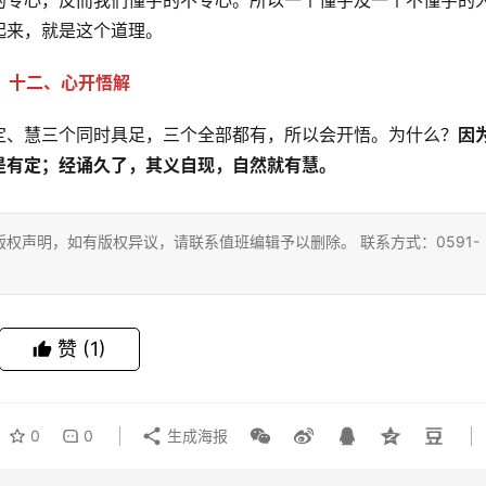
的专心，反而我们懂字的不专心。所以一个懂字及一个不懂字的
起来，就是这个道理。
十二、心开悟解
定、慧三个同时具足，三个全部都有，所以会开悟。为什么？
因
是有定；经诵久了，其义自现，自然就有慧。
权声明，如有版权异议，请联系值班编辑予以删除。 联系方式：0591-
赞
(1)
0
0
生成海报