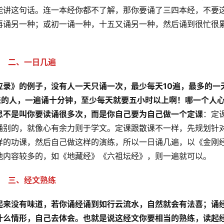
能讲这句话。连一本经你都不了解，那你要诵了三四本经，不要
再诵另一种；或初一诵一种，十五又诵另一种，然后诵到很忙很
二、一日几遍
应录》的例子，没有人一天只诵一次，最少每天10遍，最多的一
来的人，一遍诵十分钟，至少每天就要五小时以上啊！哪一个人
思不是叫你要读诵很多次，而是你自己要为自己做一个定课
：定
诵别的，就像心有余力则于学文。定课跟散课不一样，先规划针
样的功课，然后自己做这样的演练，所以一日诵几遍，以《金刚
他内容较多的，如《地藏经》《六祖坛经》，则一遍就可以。
三、经文熟练
起来没有味道，若你诵经诵到如行云流水，自然就会有法喜；诵
什么情形，自己去体会。也就是说这经文你要相当的熟练，读起