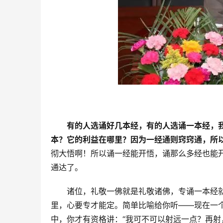
有的人选诵好几本经，有的人选诵一本经，
本？它的利益在哪里？因为一经通则窍窍通，所
彻大悟啊！所以诵一经能开悟，诵那么多经也能
通达了。
　　诸位，礼敬一佛就是礼敬诸佛，专诵一本经
里，心要专才能定。简单比喻给你听——现在一
中，你才有资格讲：“我可不可以射远一点？再射