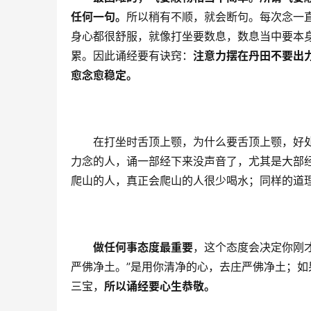
任何一句。
所以稍有不顺，就会断句。每次念一
身心都很舒服，就像打坐要数息，数息当中要本
累。因此诵经要有诀窍：
注意力摆在丹田不要出
愈念愈稳定。　
　　在打坐时舌顶上颚，为什么要舌顶上颚，好处
力念的人，诵一部经下来没声音了，尤其是大部
爬山的人，真正会爬山的人很少喝水；同样的道
做任何事态度最重要
，这个态度会决定你刚
严佛净土。”是用你清净的心，去庄严佛净土；
三宝，
所以诵经要心生恭敬。