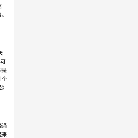
这
累。
天
心可
课是
对个
经》
经诵
经来