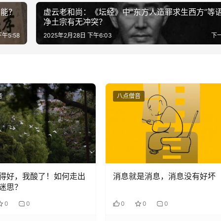
不能？
虚云老和尚：《坛经》中“东方人造罪求生西方”等
净土宗有无冲突？
下午5:58
2025年2月28日 下午6:03
下
音
八点僧音
得好，我酸了！如何走出
消息就是消息，消息没有好坏
迷思？
0
0
0
0
0