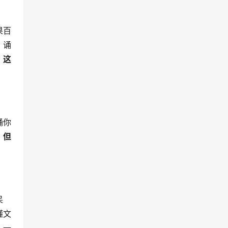
果百
，诵
，这
诵你
，
但
呆
懂文