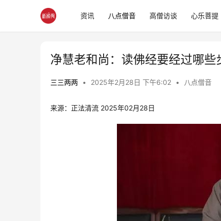
资讯
八点僧音
高僧访谈
心乐菩提
净慧老和尚：读佛经要经过哪些
三三两两
•
2025年2月28日 下午6:02
•
八点僧音
来源：正法清流 2025年02月28日 