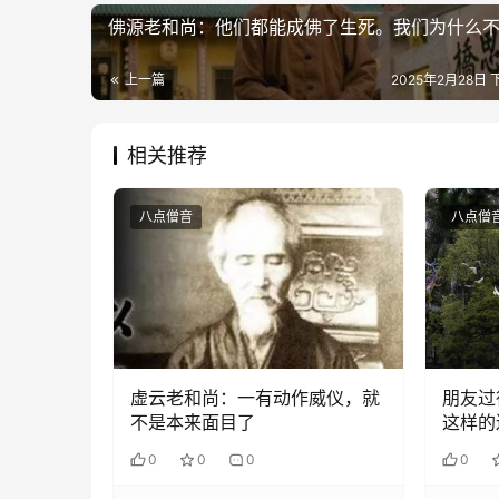
佛源老和尚：他们都能成佛了生死。我们为什么
上一篇
2025年2月28日 
相关推荐
八点僧音
八点僧
虚云老和尚：一有动作威仪，就
朋友过
不是本来面目了
这样的
0
0
0
0