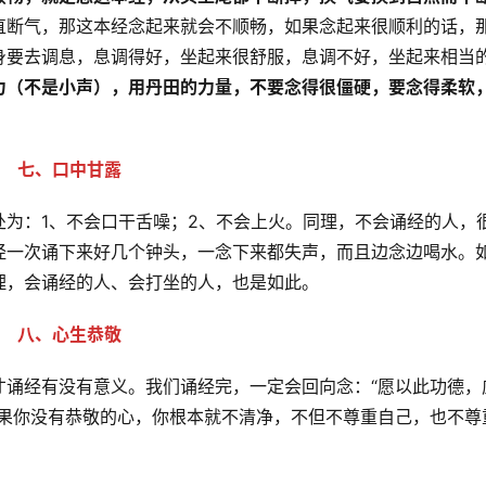
直断气，那这本经念起来就会不顺畅，如果念起来很顺利的话，
身要去调息，息调得好，坐起来很舒服，息调不好，坐起来相当
力（不是小声），用丹田的力量，不要念得很僵硬，要念得柔软
七、口中甘露
为：1、不会口干舌噪；2、不会上火。同理，不会诵经的人，
经一次诵下来好几个钟头，一念下来都失声，而且边念边喝水。
理，会诵经的人、会打坐的人，也是如此。
八、心生恭敬
才诵经有没有意义。我们诵经完，一定会回向念：“愿以此功德，
如果你没有恭敬的心，你根本就不清净，不但不尊重自己，也不尊