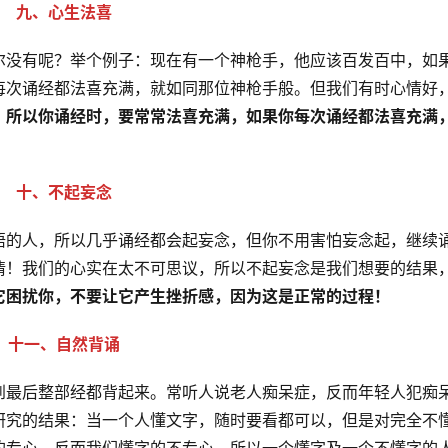
九、心生法喜
尔没有呢？举个例子：现在有一个神枪手，他应该百发百中，如
每次诵经都法喜充满，就如同那位神枪手般。但我们有时心情好
。
所以你诵经时，要常常法喜充满，如果你每次诵经都法喜充满
十、不起妄念
悟的人，所以几乎诵经都会起妄念，但你不用害怕妄念起，继续
情！我们的心实在太不可思议，所以不起妄念是我们想要的结果
它困扰你，不要让它产生挫折感，因为这是正常的过程！　
十一、自然背诵
到最后整部经都背起来。常听人说老人痴呆症，反而年轻人犯痴
研究的结果：当一个人懂文字，随时要看都可以，但是对完全不