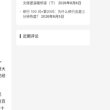
文搭建温暖桥梁（下）
2026年8月6日
修行 100 问•第20问：为什么修行总是三
分钟热度？
2026年8月5日
近期评论
一
要大
已经
见
发百
要十