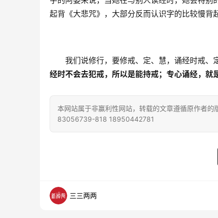
字的阿婆来说，当她在与别人读经时，她会特别
起背《大悲咒》，大部分反而认识字的比较慢背
　　我们说修行，要修戒、定、慧，诵经时戒、
经时不会去犯戒，所以是能持戒；专心诵经，就
本网站属于非赢利性网站，转载的文章遵循原作者的版
83056739-818 18950442781
三三两两