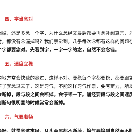
四、字当念对
漏掉，还是多念一个字，为什么念经文最后都要再念补阙真言，
对，都没有念漏掉吗？我们察觉到，几乎每次念都有这样的问题
个字都要念对。先看到字，一字一字的念，自然不会念错。　
五、速度宜稳
的地方常会快速的念过，这样不对。要稳每个字都要稳，都要跟
下子就念过去了，这是习气，不能这样习气作祟，要有定力，
所
会断掉，段与段之间会断掉，会停顿一下。诵经要段与段之间速
到断句很明显的时候常常会断掉。
六、气要顺畅
顺畅，就是念这本经，从头至尾都不断掉，换气要换到自然而不