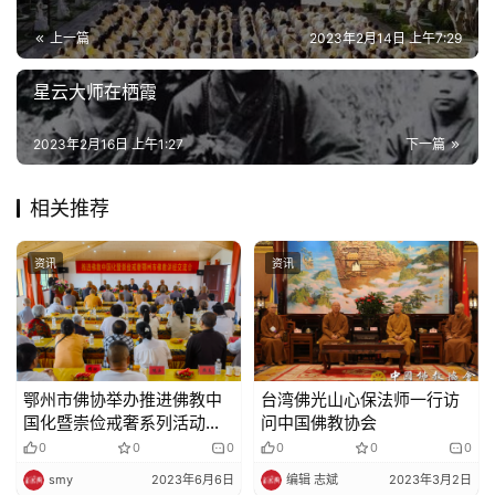
上一篇
2023年2月14日 上午7:29
星云大师在栖霞
2023年2月16日 上午1:27
下一篇
相关推荐
资讯
资讯
鄂州市佛协举办推进佛教中
台湾佛光山心保法师一行访
国化暨崇俭戒奢系列活动专
问中国佛教协会
题讲经交流会
0
0
0
0
0
0
smy
2023年6月6日
编辑 志斌
2023年3月2日