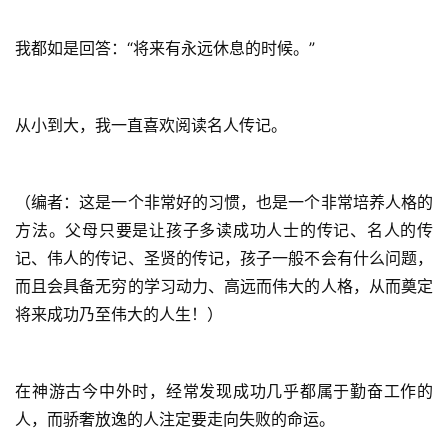
心
乐
我都如是回答：“将来有永远休息的时候。”
菩
提
从小到大，我一直喜欢阅读名人传记。
专
题
（编者：这是一个非常好的习惯，也是一个非常培养人格的
公
方法。父母只要是让孩子多读成功人士的传记、名人的传
益
记、伟人的传记、圣贤的传记，孩子一般不会有什么问题，
慈
而且会具备无穷的学习动力、高远而伟大的人格，从而奠定
善
将来成功乃至伟大的人生！）
佛
教
在神游古今中外时，经常发现成功几乎都属于勤奋工作的
人
登录
注册
人，而骄奢放逸的人注定要走向失败的命运。
物