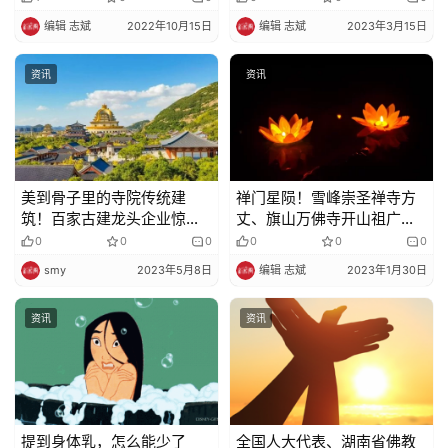
编辑 志斌
2022年10月15日
编辑 志斌
2023年3月15日
资讯
资讯
美到骨子里的寺院传统建
禅门星陨！雪峰崇圣禅寺方
筑！百家古建龙头企业惊艳
丈、旗山万佛寺开山祖广霖
亮相厦门佛事展，让人大饱
老和尚安详示寂
0
0
0
0
0
0
眼福！
smy
2023年5月8日
编辑 志斌
2023年1月30日
资讯
资讯
提到身体乳，怎么能少了
全国人大代表、湖南省佛教