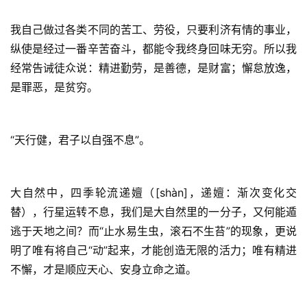
我自己做过各类不同的苦工、劳役，只要利济有情的事业，
纵使是经过一番辛苦奋斗，都能令我终身回味无穷。所以我
经常告诫徒众说：精进勤劳，是善德，是财富；懈怠放逸，
是罪恶，是贫穷。
“天行健，君子以自强不息”。
大自然中，四季轮流递嬗（[shàn]，递嬗：渐次变化交
替），行星运转不息，我们是大自然里的一分子，又何能遁
逃于天地之间？而“止水易生虫，滚石不生苔”的现象，更说
明了唯有将自己“动”起来，才能创造无限的活力；唯有精进
不懈，才是顺应天心、安身立命之道。