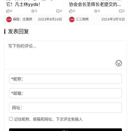
它！凡士林yyds！
协会会长圣辉长老提交的两
项建议
0
0
0
0
0
0
编辑：庄雅婷
2023年9月24日
三三两两
2024年3月15日
发表回复
*
昵称：
*
邮箱：
网址：
记住昵称、邮箱和网址，下次评论免输入