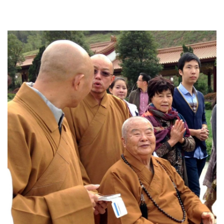
寺
院
巡
礼
视
频
纪
录
佛
教
艺
术
政