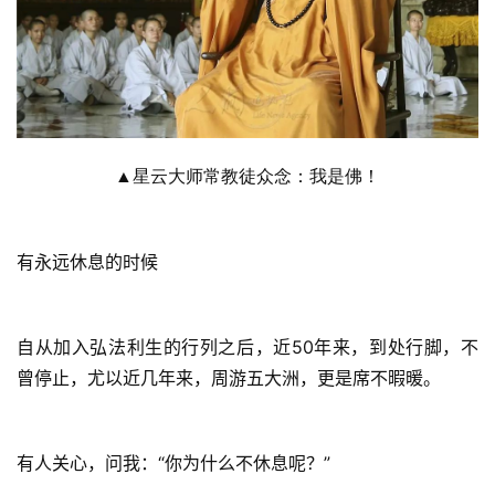
资
讯
▲星云大师常教徒众念：我是佛！
八
点
有永远休息的时候
僧
音
自从加入弘法利生的行列之后，近50年来，到处行脚，不
高
曾停止，尤以近几年来，周游五大洲，更是席不暇暖。
僧
访
谈
有人关心，问我：“你为什么不休息呢？”