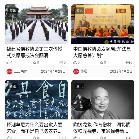
资讯
资讯
福建省佛教协会第三次传授
中国佛教协会发起启动“法显
式叉摩那戒法会圆满
大愿慈善计划”
1
0
0
0
0
0
三三两两
2024年1月29日
静瑛
2023年1月2日
资讯
资讯
释迦牟尼为什么要出家人要
陶铸龙象 作育僧材｜湖北武
乞食，而不是自己务农养活
汉归元禅寺、宝通禅寺致唁
自己？
电悼念传印长老
1
0
0
0
0
0