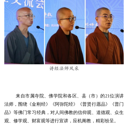
资
讯
八
点
僧
来自市属寺院、佛学院和各区、县（市）的
21位演讲
音
法师，围绕《金刚经》《阿弥陀经》《普贤行愿品》《普门
品》等佛门常习经典，对人间佛教的信仰观、道德观、众生
高
僧
观、修学观、财富观等进行宣讲，应机阐教，精彩纷呈。
访