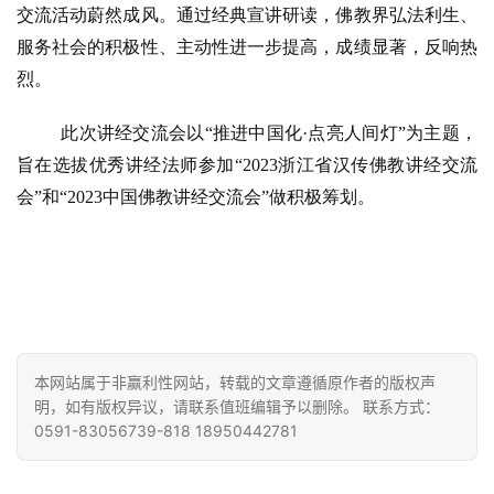
交流活动蔚然成风。通过经典宣讲研读，佛教界弘法利生、
服务社会的积极性、主动性进一步提高，成绩显著，反响热
政
烈。
策
法
此次讲经交流会以
“推进中国化·点亮人间灯”为主题，
规
旨在选拔优秀讲经法师参加“2023浙江省汉传佛教讲经交流
会”和“2023中国佛教讲经交流会”做积极筹划。
免
责
声
明
本网站属于非赢利性网站，转载的文章遵循原作者的版权声
明，如有版权异议，请联系值班编辑予以删除。 联系方式：
0591-83056739-818 18950442781