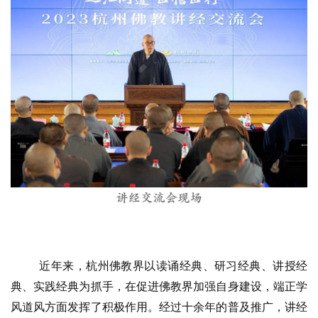
人
登录
注册
物
寺
院
巡
礼
视
频
纪
录
佛
近年来，杭州佛教界以读诵经典、研习经典、讲授经
教
典、实践经典为抓手，在促进佛教界加强自身建设，端正学
艺
风道风方面发挥了积极作用。经过十余年的普及推广，讲经
术