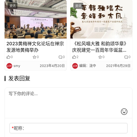
资讯
资讯
2023黄梅禅文化论坛在禅宗
《松风唱大雅 和韵颂华章》
发源地黄梅举办
庆祝建党一百周年华诞盆景
大展在上海龙华古寺开幕
0
0
0
2
0
0
smy
2023年4月20日
编辑：泷中
2021年6月29日
发表回复
*
昵称：