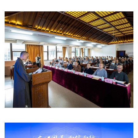
谈
心
乐
菩
提
专
题
公
益
慈
善
佛
教