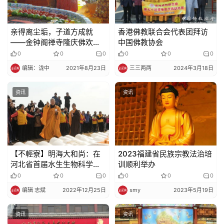
亲得离尘垢，子道方成就
香港佛教联合会代表团拜访
——金钟阁禅寺隆庆佛欢喜
中国佛教协会
日
0
0
0
0
0
0
编辑：泷中
2021年8月23日
三三两两
2024年3月18日
资讯
资讯
【不輕寮】明海大和尚：在
2023福建省民族宗教法治培
河北省首届水生生物科学放
训顺利举办
生公益活动上的讲话
0
0
0
0
0
0
编辑 志斌
2022年12月25日
smy
2023年5月19日
资讯
资讯