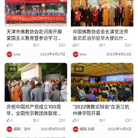
天津市佛教协会赴河南开展
中国佛教协会会长演觉法师
爱国主义教育暨参访学习活
会见尼泊尔驻华大使比什努·
动
施雷斯塔一行
0
0
0
0
0
0
smy
2023年4月27日
smy
2023年4月23日
资讯
资讯
庆祝中国共产党成立100周
“2022佛教论辩会”在浙江杭
年，全国性宗教团体联席会
州佛学院开幕
议召开第十六次会议
2
0
0
0
0
0
编辑：泷中
2021年6月20日
编辑 志斌
2022年11月5日