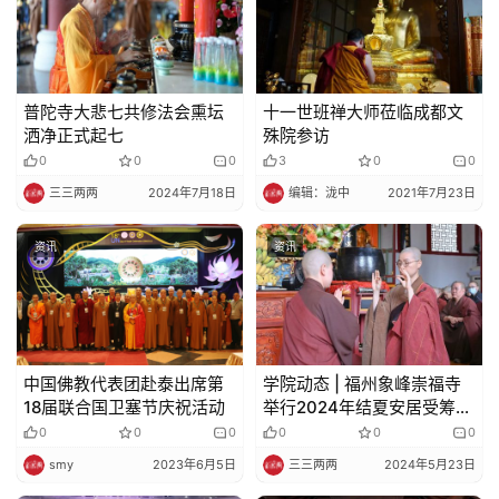
术
政
策
普陀寺大悲七共修法会熏坛
十一世班禅大师莅临成都文
法
洒净正式起七
殊院参访
规
0
0
0
3
0
0
三三两两
2024年7月18日
编辑：泷中
2021年7月23日
免
责
资讯
资讯
声
明
中国佛教代表团赴泰出席第
学院动态 | 福州象峰崇福寺
18届联合国卫塞节庆祝活动
举行2024年结夏安居受筹仪
式
0
0
0
0
0
0
smy
2023年6月5日
三三两两
2024年5月23日