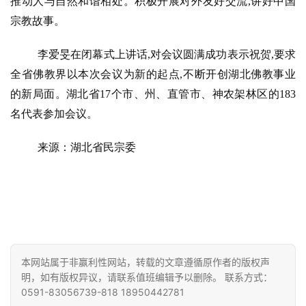
推动人与自然和谐相处。积极开展对外友好交流,讲好中国
访
宗教故事。
谈
李爱旻在闭幕式上讲话,对会议圆满成功表示祝贺,要求
心
全省佛教界以本次会议为新的起点,不断开创湖北佛教事业
乐
的新局面。湖北省17个市、州、直管市、神农架林区的183
菩
提
名代表参加会议。
来源：湖北省民宗委
专
题
公
益
慈
善
本网站属于非赢利性网站，转载的文章遵循原作者的版权声
明，如有版权异议，请联系值班编辑予以删除。 联系方式：
佛
0591-83056739-818 18950442781