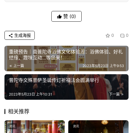
教
人
登录
注册
物
赞
(0)
寺
生成海报
0
0
院
巡
重磅预告｜南普陀寺浴佛文化体验周：浴佛体验、好礼
礼
结缘、趣味互动…等您来！
上一篇
2023年5月23日 上午9:53
视
频
普陀寺文殊菩萨圣诞传灯祈福法会圆满举行
纪
2023年5月23日 上午10:31
下一篇
录
相关推荐
佛
教
资讯
资讯
艺