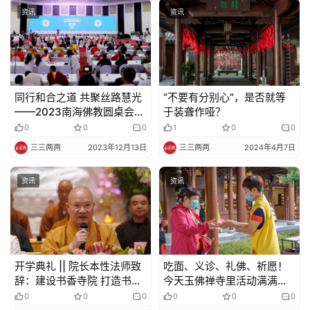
资讯
资讯
同行和合之道 共聚丝路慧光
“不要有分别心”，是否就等
——2023南海佛教圆桌会在
于装聋作哑？
斯里兰卡盛大举行
0
0
0
1
0
0
三三两两
2023年12月13日
三三两两
2024年4月7日
资讯
资讯
开学典礼 || 院长本性法师致
吃面、义诊、礼佛、祈愿！
辞：建设书香寺院 打造书香
今天玉佛禅寺里活动满满，
僧团
福气满满
0
0
0
0
0
0