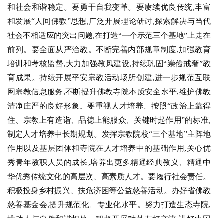
和社会和谐稳定。要勇于自我变革。要赓续优良传统,丰富
和发展“人间佛教”思想,广泛开展理论研讨,探索解决与当代
社会不相适应的突出问题,在打造“一个示范三个基地”上走在
前列。要全面从严治教。不断完善内部规章制度,加强教育
培训和考核监督,大力加强教风建设,持续巩固“崇俭戒奢”教
育成果。持续开展平安宗教活动场所创建,进一步规范互联
网宗教信息服务,不断提升佛教寺院本质安全水平,维护佛教
资
清净庄严的良好形象。要重视人才培养。按照“政治上靠得
讯
住、宗教上有造诣、品德上能服众、关键时起作用”的标准,
制定人才培养中长期规划。发挥宗教院校“三个基地”主阵地
八
作用以及基层团体和寺院在人才培养中的基础作用,关心优
点
秀青年教职人员的成长,培养出更多精通经典教义、精通中
僧
音
华优秀传统文化的高层次、高素质人才。要履行社会责任。
积极投身乡村振兴、扶危济困等公益慈善活动。办好省佛教
高
慈善基金会,提升规范化、专业化水平。努力打造生态寺院,
僧