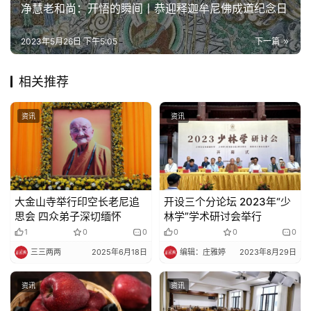
净慧老和尚：开悟的瞬间丨恭迎释迦牟尼佛成道纪念日
2023年5月26日 下午5:05
下一篇
相关推荐
资讯
资讯
大金山寺举行印空长老尼追
开设三个分论坛 2023年“少
思会 四众弟子深切缅怀
林学”学术研讨会举行
1
0
0
0
0
0
三三两两
2025年6月18日
编辑：庄雅婷
2023年8月29日
资讯
资讯