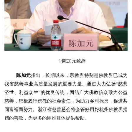
资
讯
八
点
✨陈加元致辞
僧
音
陈加元
指出，长期以来，宗教界特别是佛教界已成为
我省慈善事业高质量发展的重要力量。通过大力弘扬
“慈悲
高
僧
济世、利益众生”的优良传统，团结广大佛教信众致力公益
访
慈善，积极履行佛教的社会责任，为助力乡村振兴，促进共
谈
同富裕而努力。浙江省慈善总会将会管好用好杭州佛教界捐
赠的善款，为更多的困难群体提供帮助。
心
乐