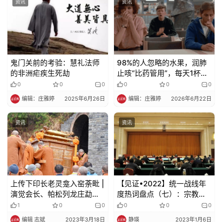
资讯
资讯
鬼门关前的考验：慧礼法师
98%的人忽略的水果，润肺
的非洲疟疾生死劫​​
止咳“比药管用”，每天1杯，
四季常备！
0
0
0
0
0
0
编辑：庄雅婷
2025年6月26日
编辑：庄雅婷
2026年6月22日
资讯
资讯
上传下印长老灵龛入窑荼毗 |
【见证•2022】统一战线年
演觉会长、帕松列龙庄勐、
度热词盘点（七）：宗教工
胡雪峰喇嘛等高僧共同主法
作篇
1
0
0
0
0
0
编辑 志斌
2023年3月18日
静瑛
2023年1月6日