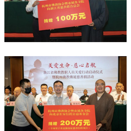
规
免
责
声
明