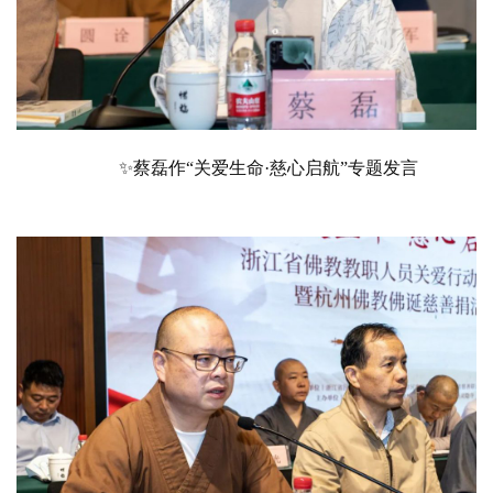
✨
蔡磊作
“关爱生命·慈心启航”专题发言