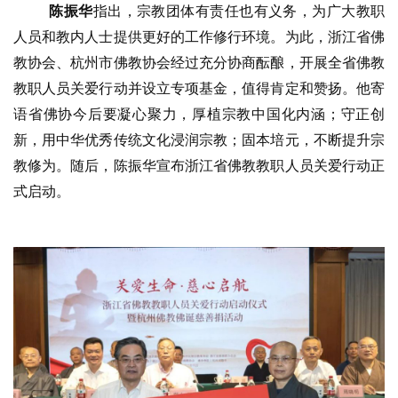
院
陈振华
指出，宗教团体有责任也有义务，为广大教职
巡
人员和教内人士提供更好的工作修行环境。为此，浙江省佛
礼
教协会、杭州市佛教协会经过充分协商酝酿，开展全省佛教
教职人员关爱行动并设立专项基金，值得肯定和赞扬。他寄
视
频
语省佛协今后要凝心聚力，厚植宗教中国化内涵；守正创
新，用中华优秀传统文化浸润宗教；固本培元，不断提升宗
纪
教修为。随后，陈振华宣布浙江省佛教教职人员关爱行动正
录
式启动。
佛
教
艺
术
政
策
法