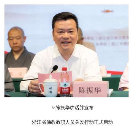
菩
提
专
题
公
益
慈
善
佛
教
人
登录
注册
✨陈振华讲话并宣布
物
浙江省佛教教职人员关爱行动正式启动
寺