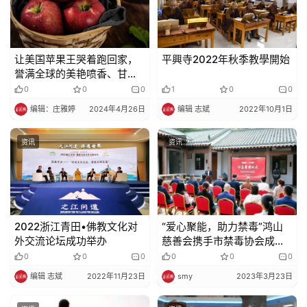
让美国苹果王哭着跑回家，
平興寺2022年秋季教學開始
誉满全球的美艳喷香、甘甜
多汁，港媒眼中的苹果之
0
0
0
1
0
0
巅！！
编辑：庄雅婷
2024年4月26日
编辑 志斌
2022年10月1日
资讯
资讯
2022浙江青田•佛教文化对
“爱心聚能，助力禁毒”鸿山
外交流论坛成功举办
慈善会携手市禁毒协会成立
禁毒专项基金
0
0
0
0
0
0
编辑 志斌
2022年11月23日
smy
2023年3月23日