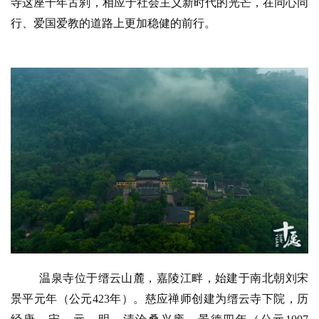
寺这座千年古刹，相应于社会主义新时代的光芒，在同心同
行、爱国爱教的道路上更加稳健的前行。
温泉寺位于缙云山麓，嘉陵江畔，始建于南北朝刘宋
景平元年（公元
423年）。慈应禅师创建为缙云寺下院，历