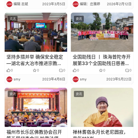
编辑 志斌
2023年3月5日
编辑：庄雅婷
2026年2月12日
资讯
资讯
坚持多措并举 确保安全稳定
全国助残日 丨 珠海普陀寺开
—湖北省大冶市推进宗教活
展第33个全国助残日慈善公
动场所安全生产专项整治行
益活动
0
0
0
0
0
0
动
smy
2023年4月6日
smy
2023年5月22日
资讯
资讯
福州市长乐区佛教协会召开
禅林耆宿永月长老尼圆寂，