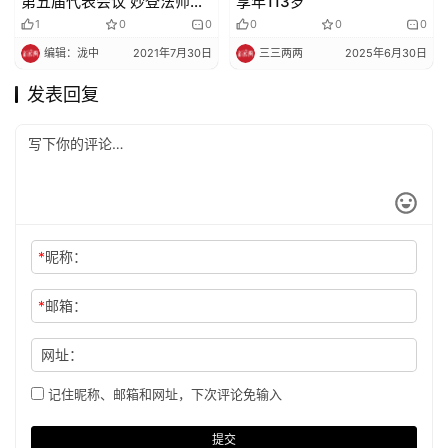
第五届代表会议 妙登法师当
享年113岁
选为会长
1
0
0
0
0
0
编辑：泷中
2021年7月30日
三三两两
2025年6月30日
发表回复
*
昵称：
*
邮箱：
网址：
记住昵称、邮箱和网址，下次评论免输入
提交