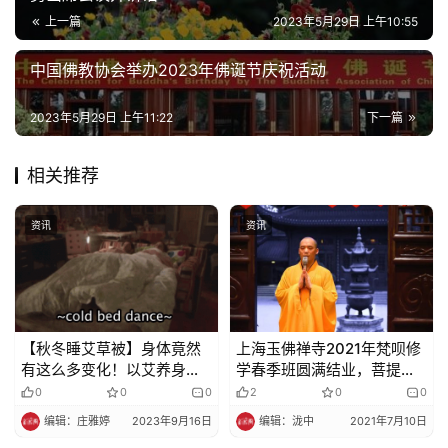
上一篇
2023年5月29日 上午10:55
中国佛教协会举办2023年佛诞节庆祝活动
2023年5月29日 上午11:22
下一篇
相关推荐
资讯
资讯
【秋冬睡艾草被】身体竟然
上海玉佛禅寺2021年梵呗修
有这么多变化！以艾养身，
学春季班圆满结业，菩提种
驱湿又防螨，3秒蓄热恒温，
子已经洒在心中
0
0
0
2
0
0
一觉到天亮，无需暖床
编辑：庄雅婷
2023年9月16日
编辑：泷中
2021年7月10日
人！！