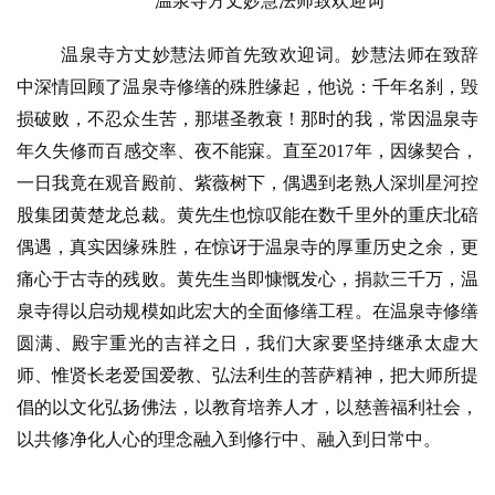
温泉寺方丈妙慧法师致欢迎词
乐
菩
温泉寺方丈妙慧法师首先致欢迎词。妙慧法师在致辞
提
中深情回顾了温泉寺修缮的殊胜缘起，他说：千年名刹，毁
损破败，不忍众生苦，那堪圣教衰！那时的我，常因温泉寺
专
年久失修而百感交率、夜不能寐。直至
2017年，因缘契合，
题
一日我竟在观音殿前、紫薇树下，偶遇到老熟人深圳星河控
股集团黄楚龙总裁。黄先生也惊叹能在数千里外的重庆北碚
公
偶遇，真实因缘殊胜，在惊讶于温泉寺的厚重历史之余，更
益
慈
痛心于古寺的残败。黄先生当即慷慨发心，捐款三千万，温
善
泉寺得以启动规模如此宏大的全面修缮工程。在温泉寺修缮
圆满、殿宇重光的吉祥之日，我们大家要坚持继承太虚大
佛
师、惟贤长老爱国爱教、弘法利生的菩萨精神，把大师所提
教
倡的以文化弘扬佛法，以教育培养人才，以慈善福利社会，
人
登录
注册
以共修净化人心的理念融入到修行中、融入到日常中。
物