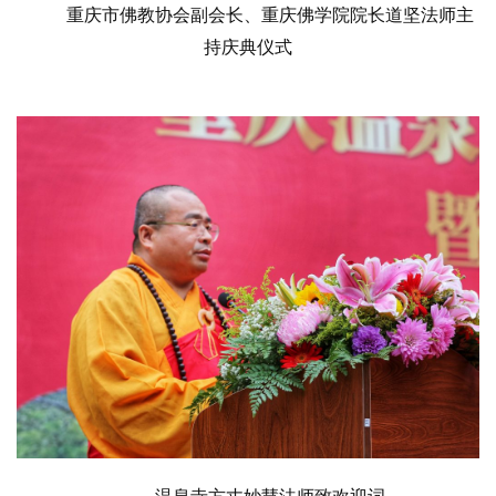
重庆市佛教协会副会长、重庆佛学院院长道坚法师主
持庆典仪式
资
讯
八
点
僧
音
高
僧
访
谈
心