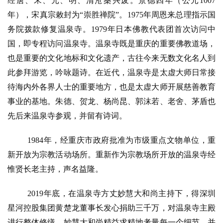
经唐、宋、元、明、清沧桑兴废。景德四年（公元1007
年），宋真宗敕封为“崇胜禅院”。1975年周恩来总理指示国
务院拨款修复温泉寺。1979年日本佛教代表团首次访问中
国，即专程访问温泉寺。温泉寺既是重庆的重要佛教道场，
也是重要的文化地标和文化遗产，古往今来无数文化名人到
此参拜游览，吟咏题诗。在近代，温泉寺是太虚大师日常接
待海内外各界人士的重要地方，也是太虚大师开展慈善教育
事业的基地。朱德、贺龙、杨尚昆、郭沫若、老舍、茅盾也
先后来温泉寺参观，并留有诗词。
1984年，经重庆市政府批准为市级重点文物单位，重
新开放为宗教活动场所。重新作为宗教场所开放的温泉寺经
惟贤长老主持，声名益隆。
2019年底，在温泉寺方丈妙慧大和尚主持下，得深圳
星河控股集团黄楚龙董事长发心捐助三千万，对温泉寺主殿
进行整体修缮。妙慧大和尚精益求精地考量每一个细节，并