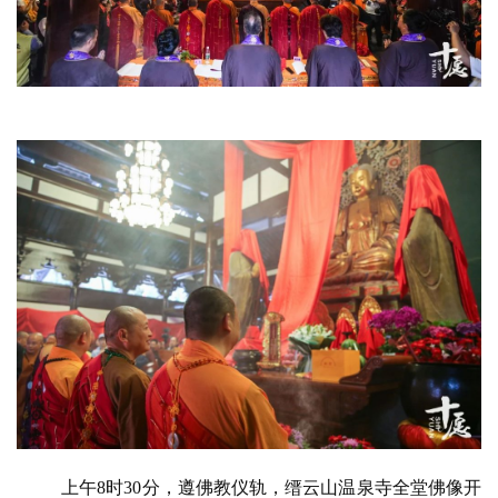
上午
8时30分，遵佛教仪轨，缙云山温泉寺全堂佛像开