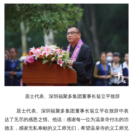
寺
院
巡
礼
视
频
纪
录
佛
教
居士代表、深圳福聚多集团董事长翁立平致辞
艺
术
居士代表、深圳福聚多集团董事长翁立平在致辞中表
达了无尽的感恩之情。他说：感谢每一位为温泉寺付出的功
政
德主，感谢无私奉献的义工师兄们，希望温泉寺的义工师兄
策