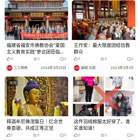
资讯
资讯
福建省福安市佛教协会“爱国
王作安：最大限度团结信教
主义教育实践”参访团莅临地
群众
藏古寺参学
0
0
0
0
0
0
三三两两
2024年3月20日
编辑 志斌
2023年3月1日
资讯
资讯
释迦牟尼佛涅槃日｜忆念世
这件羽绒棉服太好穿了，谁
尊恩德，共成正等正觉
买谁知道！
1
0
0
0
0
0