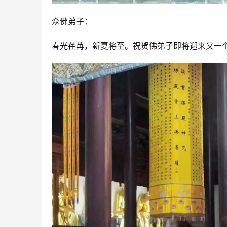
众佛弟子：
春光荏苒，新夏将至。祝贺佛弟子即将迎来又一