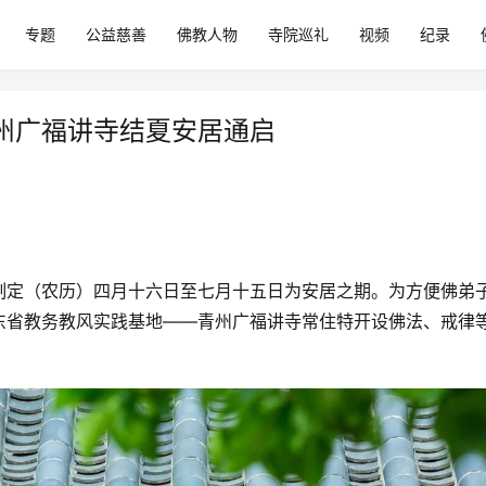
专题
公益慈善
佛教人物
寺院巡礼
视频
纪录
州广福讲寺结夏安居通启
制定（农历）四月十六日至七月十五日为安居之期。为方便佛弟
东省教务教风实践基地——青州广福讲寺常住特开设佛法、戒律