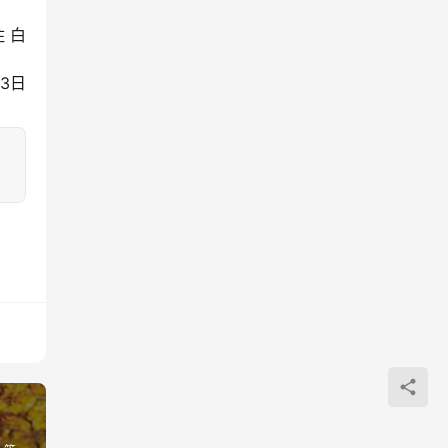
 白
23日