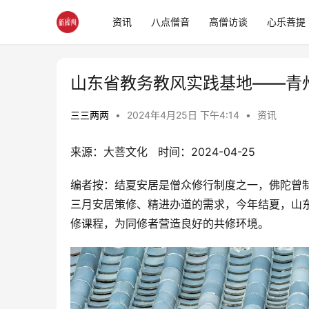
资讯
八点僧音
高僧访谈
心乐菩提
山东省教务教风实践基地——青
三三两两
•
2024年4月25日 下午4:14
•
资讯
来源：大菩文化   时间：2024-04-25
编者按：结夏安居是僧众修行制度之一，佛陀曾
三月安居策修、精进办道的需求，今年结夏，山
修课程，为同修者营造良好的共修环境。