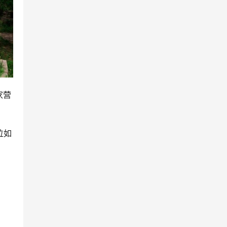
家营
位如