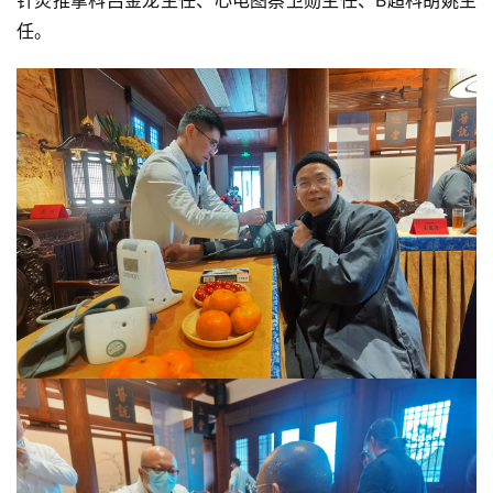
乐
任。
菩
提
专
题
公
益
慈
善
佛
教
人
登录
注册
物