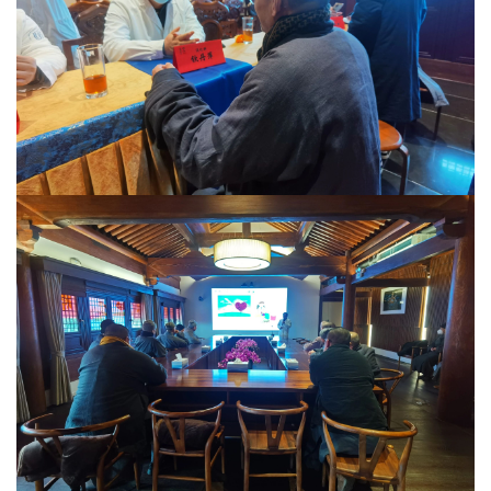
寺
院
巡
礼
视
频
纪
录
佛
教
艺
术
政
策