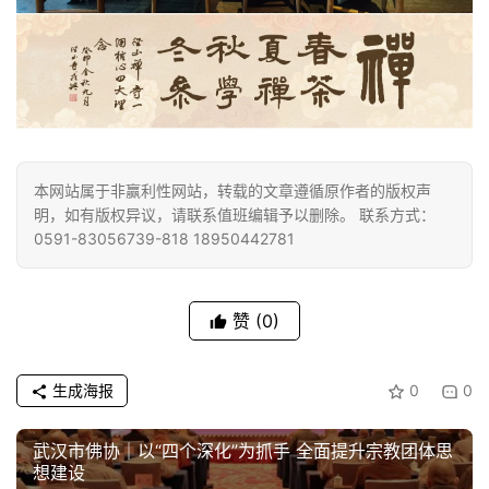
法
规
免
责
声
明
本网站属于非赢利性网站，转载的文章遵循原作者的版权声
明，如有版权异议，请联系值班编辑予以删除。 联系方式：
0591-83056739-818 18950442781
赞
(0)
生成海报
0
0
武汉市佛协｜以“四个深化”为抓手 全面提升宗教团体思
想建设