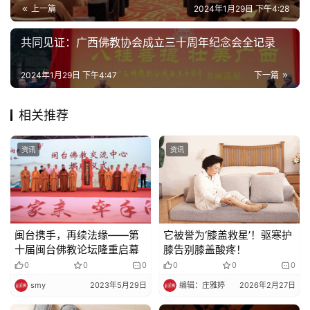
上一篇
2024年1月29日 下午4:28
共同见证：广西佛教协会成立三十周年纪念会全记录
2024年1月29日 下午4:47
下一篇
相关推荐
资讯
资讯
闽台携手，再续法缘——第
它被誉为‘膝盖救星’！驱寒护
十届闽台佛教论坛隆重启幕
膝告别膝盖酸疼！
0
0
0
0
0
0
smy
2023年5月29日
编辑：庄雅婷
2026年2月27日