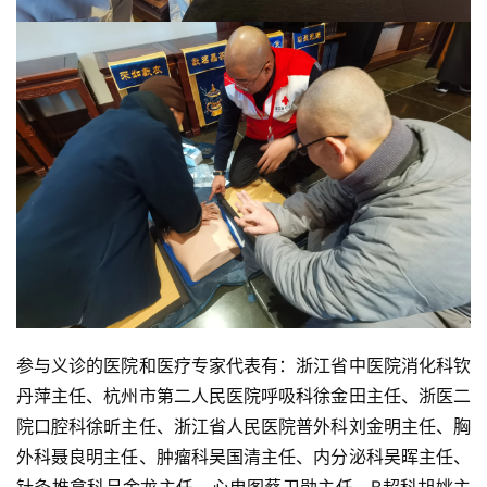
资
讯
八
点
僧
音
高
参与义诊的医院和医疗专家代表有：浙江省中医院消化科钦
僧
访
丹萍主任、杭州市第二人民医院呼吸科徐金田主任、浙医二
谈
院口腔科徐昕主任、浙江省人民医院普外科刘金明主任、胸
外科聂良明主任、肿瘤科吴国清主任、内分泌科吴晖主任、
心
针灸推拿科吕金龙主任、心电图蔡卫勋主任、B超科胡姚主