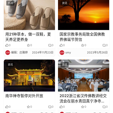
资讯
资讯
用21种草本，做一双鞋，夏
国家宗教事务局致全国佛教
天养足更养身
界佛诞节贺信
0
0
0
0
0
0
编辑：庄雅婷
2024年11月23日
smy
2023年5月26日
资讯
资讯
南华禅寺暂停对外开放
2022浙江省汉传佛教讲经交
流会在丽水青田真宁净寺闭
幕
0
0
0
0
0
0