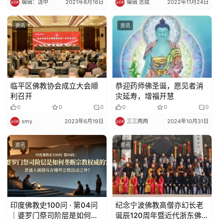
编辑：泷中
2021年8月16日
编辑 志斌
2022年11月24日
资讯
资讯
临平区佛教协会成立大会顺
恭迎药师佛圣诞，愿见者消
利召开
灾延寿，增福开慧
0
0
0
0
0
0
smy
2023年6月19日
三三两两
2024年10月31日
资讯
资讯
印度佛教史100问 · 第04问
纪念宁波佛教高僧亦幻长老
｜婆罗门祭司阶层是如何垄
诞辰120周年暨近代浙东佛教