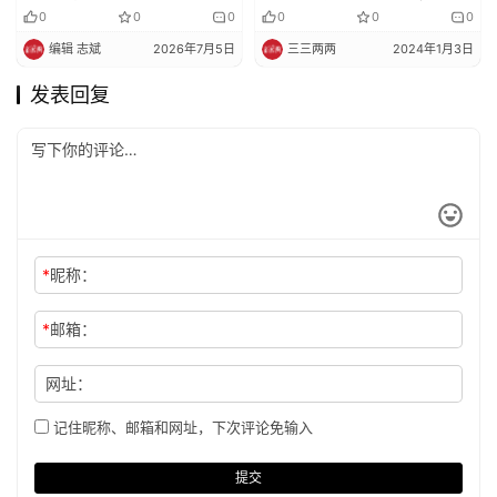
断宗教权威的？普通人被排
与佛教中国化学术研讨会在
0
0
0
0
0
0
斥在哪些宗教活动之外？
宁波慈溪隆重举行
编辑 志斌
2026年7月5日
三三两两
2024年1月3日
发表回复
*
昵称：
*
邮箱：
网址：
记住昵称、邮箱和网址，下次评论免输入
提交