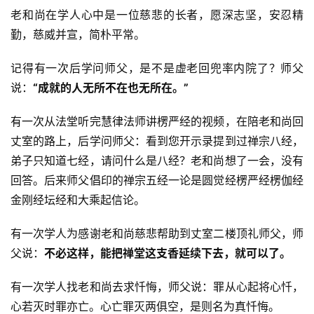
老和尚在学人心中是一位慈悲的长者，愿深志坚，安忍精
勤，慈威并宣，简朴平常。
记得有一次后学问师父，是不是虚老回兜率内院了？师父
说：
“成就的人无所不在也无所在。”
有一次从法堂听完慧律法师讲楞严经的视频，在陪老和尚回
丈室的路上，后学问师父：看到您开示录提到过禅宗八经，
弟子只知道七经，请问什么是八经？老和尚想了一会，没有
回答。后来师父倡印的禅宗五经一论是圆觉经楞严经楞伽经
金刚经坛经和大乘起信论。
有一次学人为感谢老和尚慈悲帮助到丈室二楼顶礼师父，师
父说：
不必这样，能把禅堂这支香延续下去，就可以了。
有一次学人找老和尚去求忏悔，师父说：罪从心起将心忏，
心若灭时罪亦亡。心亡罪灭两俱空，是则名为真忏悔。