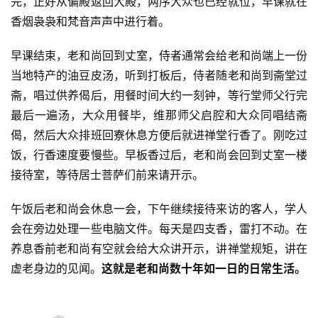
完，正好从偏殿返回大殿，两序大众也已经就位，早课就在
香烟袅袅和梵音声声中进行着。
早课结束，老和尚回到丈室，侍者通常会给老和尚端上一份
当地特产的油豆皮汤，听到打板后，侍者随老和尚到斋堂过
斋，唱过供养偈后，用餐时间大约一刻钟，等行堂师父行完
最后一遍汤，大众用餐毕，维那师父启腔和大众同唱结斋
偈，然后大众排班回寮休息方便后就进禅堂行香了。刚吃过
饭，行香速度要慢些。早板香过后，老和尚会回到丈室一楼
接待室，等待居士菩萨们前来请开示。
午饭后老和尚会休息一会，下午继续接待来访的客人，学人
会在旁边处理一些电脑文件。每天是四支香，雷打不动。在
养息香前老和尚有空就会给大众讲开示，讲禅堂规矩，讲在
虚老身边的见闻。
这就是老和尚数十年如一日的日常生活。