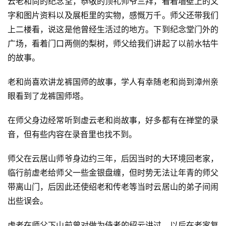
云老和尚的纪念堂，恭敬的顶礼师爷三拜，看着墙壁上的文
僧
字和图片资料以及展柜里的实物，感慨万千。师父还带我们
访
谈
上二楼看，说这是他曾经生活过的地方。下到纪念堂门外的
广场，看着门口两侧的梨树，师父给我们讲起了以前水牯牛
心
的故事。
乐
菩
老和尚喜欢讲龙裤国师的故事，学人有幸随老和尚到漳州亲
提
眼看到了龙裤国师塔。
专
在师父身边经常听到虚云老和尚故事，好多都有在禅堂的录
题
音，但有些内容在录音里也找不到。
师父在云居山师爷身边约三年，后因当时的大环境回老家，
公
益
临行前虚老给师父一些金银盘缠，但时势无法让年青的师父
慈
带离山门，后因此还使绍老和传老等当时云居山的弟子间闹
善
出些误会。
佛
虚老在师父下山前曾对做为侍者的绍云讲过，以后在老家复