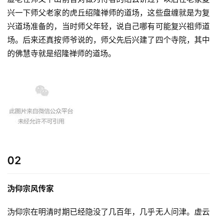
教
兴一下师父老家的虎丘绍隆禅师的道场，这些盘缠就是为复
人
登录
注册
兴道场准备的，当时师父年轻，说自己哪有可能复兴祖师道
物
场。后来还真按师爷说的，师父先后兴建了四个寺院，其中
的佛慧寺就是绍隆禅师的道场。 
寺
院
巡
礼
视
频
02
纪
录
沩仰宗风传家
佛
教
沩仰宗在明清时期已经隐没了几百年，几乎无人问津。虚云