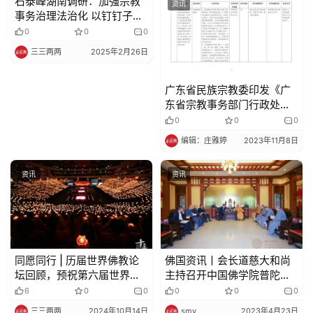
石泰峰湖南调研：加强宗教
资讯
资讯
事务治理法治化 以钉钉子精
神抓好统战工作各项任务落
0
0
0
地落实
三三两两
2025年2月26日
广东省民族宗教委印发《广
东省宗教事务部门行政处罚
自由裁量权适用规定》《广
0
0
0
东省宗教事务部门行政处罚
编辑：庄雅婷
2023年11月8日
裁量权基准》
资讯
资讯
同愿同行 | 历届世界佛教论
佛国资讯丨会长道慈大和尚
坛回顾，预祝第六届世界佛
主持召开中国佛学院普陀山
教论坛圆满成功
学院院长办公会议
6
0
0
0
0
0
三三两两
2024年10月14日
smy
2023年4月23日