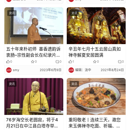
资讯
资讯
五十年来朴初师 墨香遗韵诉
辛丑年七月十五云居山真如
衷肠–宗性副会长在纪录片
禅寺解夏安居圆满
《赵朴初》放映会暨中日佛
0
0
0
1
0
0
教友好座谈会上的主旨演讲
smy
2023年6月9日
编辑：泷中
2021年8月24日
资讯
资讯
76岁海空长老圆寂，将于4
重阳敬老丨连续三天，邀您
月21日在中江县白塔寺举行
来玉佛禅寺吃面、祈福、看