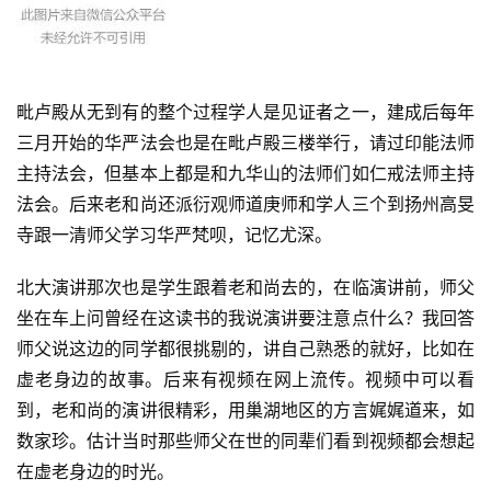
毗卢殿从无到有的整个过程学人是见证者之一，建成后每年
三月开始的华严法会也是在毗卢殿三楼举行，请过印能法师
主持法会，但基本上都是和九华山的法师们如仁戒法师主持
法会。后来老和尚还派衍观师道庚师和学人三个到扬州高旻
寺跟一清师父学习华严梵呗，记忆尤深。
北大演讲那次也是学生跟着老和尚去的，在临演讲前，师父
坐在车上问曾经在这读书的我说演讲要注意点什么？我回答
师父说这边的同学都很挑剔的，讲自己熟悉的就好，比如在
虚老身边的故事。后来有视频在网上流传。视频中可以看
到，老和尚的演讲很精彩，用巢湖地区的方言娓娓道来，如
数家珍。估计当时那些师父在世的同辈们看到视频都会想起
在虚老身边的时光。