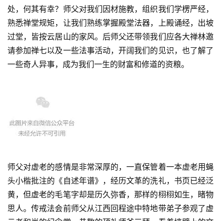
处，何其有幸？师父对我们因材施教，组织我们学楞严经，
熟悉禅堂规矩，让我们熟练掌握殿堂法器，上殿诵经，出坡
过堂，皆按云居山的家风。后师父还带领我们应各大禅林邀
请参加禅七以及一些法事活动，开阔我们的见识，也了解了
一些奇人异事，成为我们一生的财富和修道的资粮。
资
讯
八
点
师父对虚老的感情是非常深厚的，一直保管着一本虚老用蝇
僧
头小楷批注的《自述年谱》，经历文革的洗礼，书页已经泛
音
黄，但虚老的毛笔字却是历久弥香，那样的栩栩如生，睹物
思人。传戒法会前师父从江西回程途中特地带弟子参观了虚
高