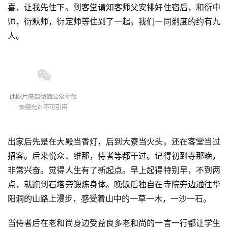
喜，让我先住下。到客堂请知客师父安排好住宿后，和衍中
师，衍默师，衍定师等住到了一起。我们一同剃度的约有九
人。
出家后先是在大殿当香灯，后到大寮当火头。还在客堂当过
招客。后来悦众、维那，侍者等都干过。记得初到寺那晚，
非常兴奋。觉得人生有了新起点。早上起得特别早，不到两
点，就跑到石塔旁锻炼身体。晚饭后独自在寺院旁边通往华
阳洞的山路上漫步，感受着山中的一草一木，一沙一石。
当侍者后在老和尚身边受益良多老和尚的一言一行都让学生