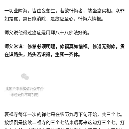
一切业障海，皆由妄想生，若欲忏悔者，端坐念实相。众罪
如霜露，慧日能消除，是故应至心，忏悔六情根。
师父说他得过癌症是用拜八十八佛法好的。
师父常说：
修慧必须明理，修福莫如惜福。修道无别修，贵
在识路头，路头若识得，生死一齐休。
褒禅寺每年一次的禅七是在农历九月下旬开始，共三个七。
按惯例是接续二祖寺的三个七结束后再来这边打三个七。打