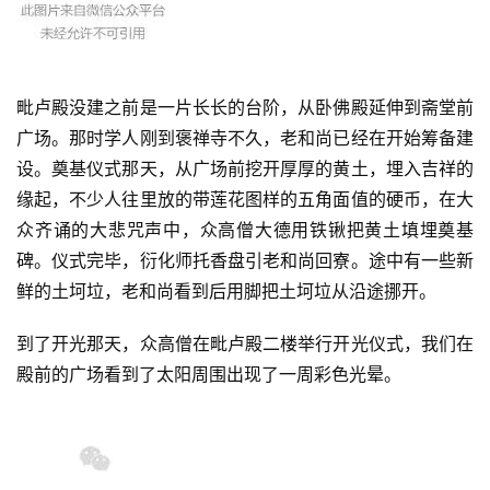
毗卢殿没建之前是一片长长的台阶，从卧佛殿延伸到斋堂前
广场。那时学人刚到褒禅寺不久，老和尚已经在开始筹备建
设。奠基仪式那天，从广场前挖开厚厚的黄土，埋入吉祥的
缘起，不少人往里放的带莲花图样的五角面值的硬币，在大
众齐诵的大悲咒声中，众高僧大德用铁锹把黄土填埋奠基
碑。仪式完毕，衍化师托香盘引老和尚回寮。途中有一些新
鲜的土坷垃，老和尚看到后用脚把土坷垃从沿途挪开。
到了开光那天，众高僧在毗卢殿二楼举行开光仪式，我们在
殿前的广场看到了太阳周围出现了一周彩色光晕。