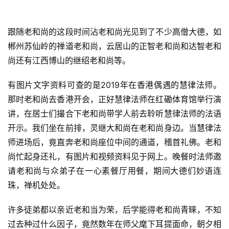
跟随老和尚的这段时间沾老和尚光见到了不少高僧大德，如
郴州苏仙岭的禅道老和尚，云居山的正智老和尚和达智老和
尚还有江西博山的继绍老和尚等。
有图片文字资料可查的是2019年在香港偶遇的慧律法师。
那时老和尚去香港开会，正好慧律法师在红磡体育馆举行演
讲，在居士们撮合下老和尚带学人前去聆听慧律法师的法语
开示。我们坐在前排，灵继大和尚在老和尚身边。当慧律法
师进场后，竟直奔老和尚座位中间的通道，稽首礼佛。老和
尚忙起身还礼，有图片和视频资料见于网上。晚餐时法师邀
请老和尚与众弟子在一心素餐厅用餐，期间大德们妙语连
珠，禅机处处。
许多徒弟都以亲近老和当为荣，后学能得老和尚青睐，不知
过去种过什么因子，竟然数年在师父麾下耳提面命，朝夕相