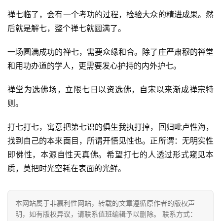
禅七临了，会有一个考功的过程，检验大众的精进成果。然
后就是解七，整个禅七就圆满了。
一场圆满成功的禅七，需要众缘和合。除了庄严肃穆的禅堂
和用功办道的学人，更需要发心护持的内外护七。
禅堂为选佛场，立限七日以资选佛，自宋以来渐成禅宗特
则。
打七打七，寓意把第七识的俱生我执打掉，回归毗卢性海，
找到自己的本来面目，所谓开悟见性也。正所谓：无明实性
即佛性，本源自性天真佛。希望打七的人透过形式窥见本
质，莫把时光空耗在表面的光鲜。
本网站属于非赢利性网站，转载的文章遵循原作者的版权声
明，如有版权异议，请联系值班编辑予以删除。 联系方式：