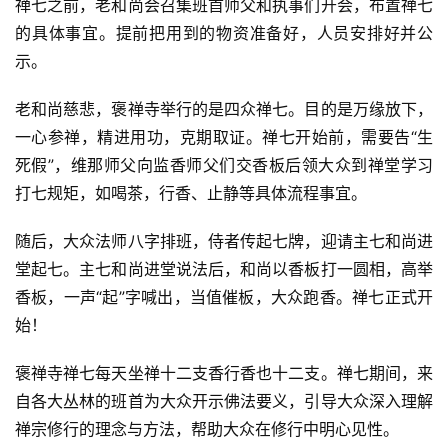
禅七之前，老和尚会召集班首师父和执事们开会，布置禅七
的具体事宜。提前把用到的物资准备好，人员安排好并公
示。
老和尚慈悲，褒禅寺举行的是四众禅七。目的是万缘放下，
一心参禅，精进用功，克期取证。禅七开始前，需要告“生
死假”，维那师父向监香师父们交香板后领大众到禅堂学习
打七规矩，如喝茶，行香、止静等具体流程事宜。
随后，大众法师八字排班，侍者传起七牌，迎请主七和尚进
堂起七。主七和尚进堂说法后，和尚以香板打一圆相，高举
香板，一声“起”字喊出，当值催板，大众跑香。禅七正式开
始！
褒禅寺禅七每天坐禅十二支香行香也十二支。禅七期间，来
自各大丛林的班首为大众开示佛法要义，引导大众深入理解
禅宗修行的理念与方法，帮助大众在修行中明心见性。