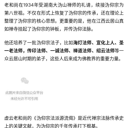
艺
老和尚在1934年受湖南大沩山禅师的礼请，续接沩仰宗为
术
第八世祖。不仅在形式上恢复了沩仰宗的传承，还在理论上
整理了沩仰宗的核心思想。更重要的是，他在江西云居山真
政
如禅寺挂起了沩仰宗的钟板，并传沩仰法脉。
策
法
他还培养了一批沩仰宗法子，比如
海灯法师、宣化上人、圣
规
一老法师，传印法师、一诚法师、禅道法师、绍云法师
等一
众云居山时期的弟子，这些人后来成为佛教界的重要力量。
免
责
声
明
虚云老和尚的《沩仰宗法派源流偈》是近代禅宗法脉传承史
上的关键文献，为沩仰宗的千年传承打下根基。