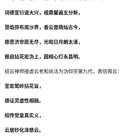
词德宣衍道大兴，戒鼎馨遍五分新，
慧焰弥布周沙界，香云普荫灿古今，
慈悲济世愿无尽，光昭日月朗太清，
振启拈花宏沩上，圆相心灯永昌明。
绍云禅师接虚云老和尚法为沩仰宗第九代，表信偈云：
宣宏鹫岭拈花旨，
德证灵虚性相融。
绍传觉皇真实义，
云居妙化泽慈云。