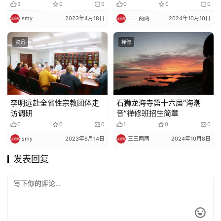
追思会
梵乐演出！
3
0
0
0
0
0
smy
2023年4月18日
三三两两
2024年10月10日
资讯
禅修
李明远赴全省性宗教团体走
石狮龙海寺第十六届“海潮
访调研
音”禅修班招生简章
0
0
0
1
0
0
smy
2023年6月14日
三三两两
2024年10月8日
发表回复