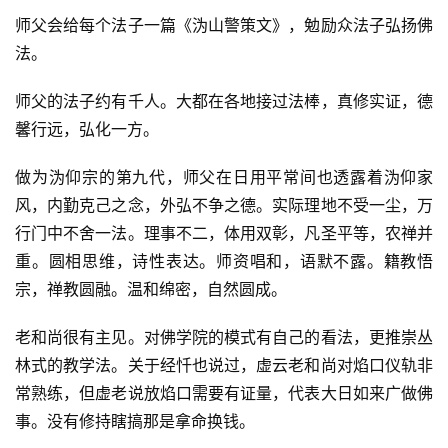
师父会给每个法子一篇《沩山警策文》，勉励众法子弘扬佛
法。
师父的法子约有千人。大都在各地接过法棒，真修实证，德
馨行远，弘化一方。
做为沩仰宗的第九代，师父在日用平常间也透露着沩仰家
风，内勤克己之念，外弘不争之德。实际理地不受一尘，万
行门中不舍一法。理事不二，体用双彰，凡圣平等，农禅并
重。圆相思维，诗性表达。师资唱和，语默不露。籍教悟
宗，禅教圆融。温和绵密，自然圆成。
老和尚很有主见。对佛学院的模式有自己的看法，更推崇丛
林式的教学法。关于经忏也说过，虚云老和尚对焰口仪轨非
常熟练，但虚老说放焰口需要有证量，代表大日如来广做佛
事。没有修持瞎搞那是拿命换钱。