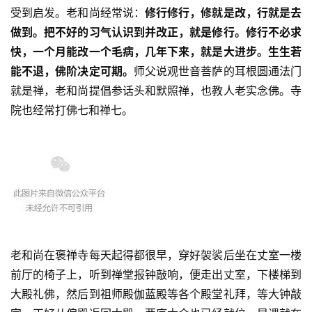
受到启发。老和尚经常说：
修行修行，修就是改，行就是去
做到。把不好的习气认识到并改正，就是修行。修行不必求
快，一个月能改一个毛病，几年下来，就是大进步。生生若
能不退，佛阶决定可期。
师父说观世音菩萨的耳根圆通法门
就是禅，老和尚提倡参话头和默照禅，也教人老实念佛。寺
院也经常打佛七和禅七。
老和尚在褒禅寺每天起得都很早，穿好袈裟后坐在丈室一楼
前厅的椅子上，听到禅堂报钟敲响，便走出丈室，下楼梯到
大殿礼佛，然后到祖师殿伽蓝殿等各个殿堂礼拜，等大钟敲