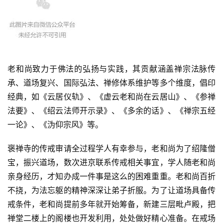
老和尚致力于佛法的弘扬与实践，其贡献涵盖禅宗法脉传
承、道场复兴、国际弘法、禅修体系维护等多个维度，倡印
经典，如《云居仪轨》、《虚云老和尚在云居山》、《参禅
法要》、《绍云法师开示录》、《多余的话》、《禅宗五经
一论》、《沩仰宗风》等。
褒禅寺的传戒审请全过程学人有幸参与，老和尚为了绍隆僧
宝，振兴道场，数次进京联系传戒相关事宜，学人随老和尚
亲身经历，才知办成一件事是这么的困难重重。老和尚百折
不挠，为法忘躯的精神深深让弟子折服。为了让道场具备传
戒条件，老和尚提前多年就开始筹备，新建三层毗卢殿，把
禅堂二楼上的阁楼也开发利用，处处做好精心准备。在戒场