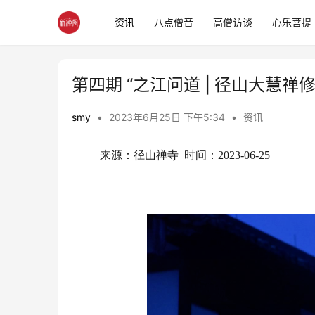
资讯
八点僧音
高僧访谈
心乐菩提
第四期 “之江问道 | 径山大慧禅
smy
•
2023年6月25日 下午5:34
•
资讯
来源：径山禅寺  时间：2023-06-25