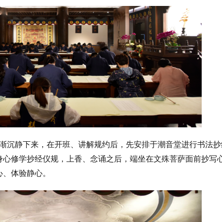
渐沉静下来，在开班、讲解规约后，先安排于潮音堂进行书法抄
身心修学抄经仪规，上香、念诵之后，端坐在文殊菩萨面前抄写
心、体验静心。