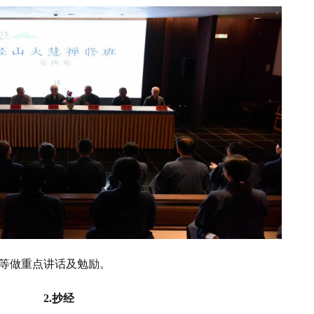
等做重点讲话及勉励。
2.抄经