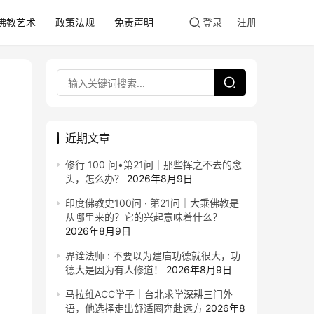
佛教艺术
政策法规
免责声明
登录
注册
近期文章
修行 100 问•第21问｜那些挥之不去的念
头，怎么办？
2026年8月9日
印度佛教史100问 · 第21问｜大乘佛教是
从哪里来的？它的兴起意味着什么？
2026年8月9日
界诠法师 : 不要以为建庙功德就很大，功
德大是因为有人修道！
2026年8月9日
马拉维ACC学子｜台北求学深耕三门外
语，他选择走出舒适圈奔赴远方
2026年8