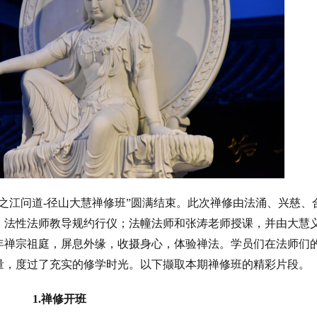
四期“之江问道-径山大慧禅修班”圆满结束。此次禅修由法涌、兴慈、
、法性法师教导规约行仪；法幢法师和张涛老师授课，并由大慧
年禅宗祖庭，屏息外缘，收摄身心，体验禅法。学员们在法师们
量，度过了充实的修学时光。以下撷取本期禅修班的精彩片段。 
1.禅修开班