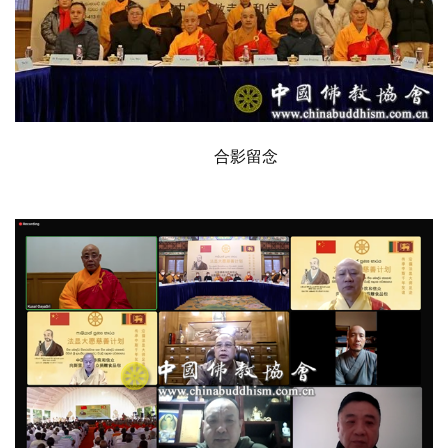
 合影留念
资
讯
八
点
僧