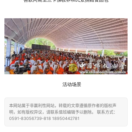
善
佛
教
人
登录
注册
物
寺
院
巡
礼
活动场景
视
频
本网站属于非赢利性网站，转载的文章遵循原作者的版权声
明，如有版权异议，请联系值班编辑予以删除。 联系方式：
0591-83056739-818 18950442781
纪
录