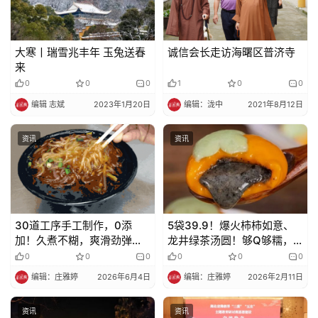
大寒丨瑞雪兆丰年 玉兔送春
诚信会长走访海曙区普济寺
来
0
0
0
1
0
0
编辑 志斌
2023年1月20日
编辑：泷中
2021年8月12日
资讯
资讯
30道工序手工制作，0添
5袋39.9！爆火柿柿如意、
加！久煮不糊，爽滑劲弹的
龙井绿茶汤圆！够Q够糯，
山药粉为你们找到啦！
大人小孩都被香迷糊啦！
0
0
0
0
0
0
编辑：庄雅婷
2026年6月4日
编辑：庄雅婷
2026年2月11日
资讯
资讯