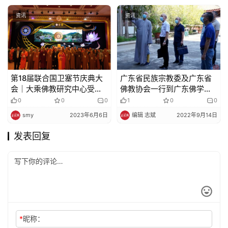
资讯
资讯
第18届联合国卫塞节庆典大
广东省民族宗教委及广东省
会｜大乘佛教研究中心受邀
佛教协会一行到广东佛学院
出席并热烈欢迎中国佛教代
岭东学院开展调研工作
0
0
0
1
0
0
表团一行莅临指导参观大乘
smy
2023年6月6日
编辑 志斌
2022年9月14日
佛教研究中心
发表回复
*
昵称：