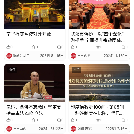
南华禅寺暂停对外开放
武汉市佛协｜以“四个深化”
为抓手 全面提升宗教团体思
想建设
0
0
0
0
0
0
编辑：泷中
2021年8月16日
三三两两
2024年1月29日
资讯
资讯
宽运：念佛不忘救国 坚定支
印度佛教史100问 · 第05问
持基本法23条立法
｜种姓制度在佛陀时代已经
是什么样子？它与宗教的关
0
0
0
0
0
0
系是什么？
三三两两
2024年3月22日
编辑 志斌
2026年7月6日