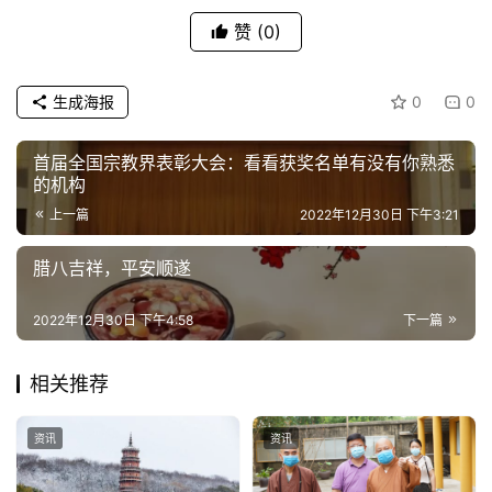
赞
(0)
佛
教
艺
生成海报
0
0
术
首届全国宗教界表彰大会：看看获奖名单有没有你熟悉
政
的机构
策
上一篇
2022年12月30日 下午3:21
法
规
腊八吉祥，平安顺遂
免
2022年12月30日 下午4:58
下一篇
责
声
相关推荐
明
资讯
资讯