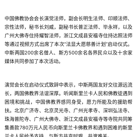
中国佛教协会会长演觉法师，副会长明生法师、印顺法师、
宗性法师，秘书长刘威，副秘书长普正法师、毕永祥，以及
广州大佛寺住持耀智法师，浙江文成县安福寺住持达照法师
等通过视频方式出席了本次“法显大愿慈善计划”启动仪式。
中斯两国200余名僧人、斯方500余名各界民众以及十余家
媒体共同参加了本次活动。
演觉会长在启动仪式致辞中表示，中斯两国友好交往源远流
长，两国佛教界法谊深厚。听闻斯里兰卡人民和佛教徒遇到
困境和挑战，中国佛教界感同身受，愿力所能及的援助帮
扶。北京广济寺、北京灵光寺、广州光孝寺、深圳弘法寺、
珠海普陀寺、广州大佛寺、浙江文成县安福寺等寺院共同筹
集善款780万元人民币向斯里兰卡佛教界和遇到困难的斯里
兰卡人民给予支持，与斯方共克时艰，共渡难关。