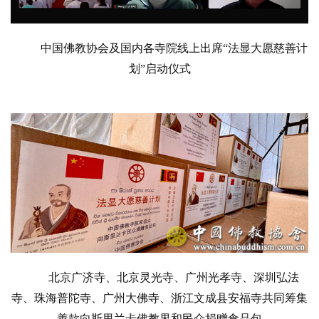
音
高
中国佛教协会及国内各寺院线上出席“法显大愿慈善计
僧
划”启动仪式
访
谈
心
乐
菩
提
专
题
北京广济寺、北京灵光寺、广州光孝寺、深圳弘法
公
益
寺、珠海普陀寺、广州大佛寺、浙江文成县安福寺共同筹集
慈
善款向斯里兰卡佛教界和民众捐赠食品包