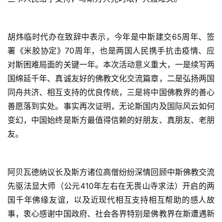
胡炜临时代办在致辞中表示，今年是中斯建交65周年、签
署《米胶协定》70周年，也是两国人民携手抗击疫情、应
对斯困难局面的关键一年。本次活动意义重大，一是续写两
国绵延千年、真诚友好的佛教文化交流篇章，二是弘扬两国
同舟共济、相互支持的优良传统，三是将中国佛教界的善心
善愿落到实处。事实再次证明，无论斯国内及国际风云如何
变幻，中国始终是斯方最值得信赖的好朋友、真朋友、老朋
友。
阿贝瓦德纳议长及斯方诸位高僧纷纷深情回顾中斯佛教交流
先驱法显大师（公元410年左右在无畏山寺求法）开启的两
国千年佛缘友谊，以及近现代相互支持相互帮助的感人故
事，衷心感谢中国政府、社会各界特别是佛教界在斯遭遇新