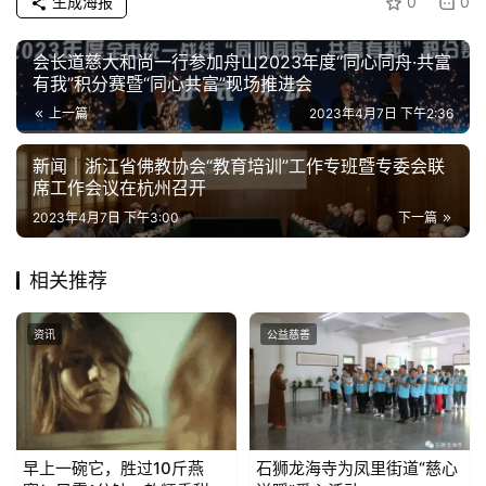
生成海报
0
0
会长道慈大和尚一行参加舟山2023年度“同心同舟·共富
有我”积分赛暨“同心共富”现场推进会
上一篇
2023年4月7日 下午2:36
新闻｜浙江省佛教协会“教育培训”工作专班暨专委会联
席工作会议在杭州召开
2023年4月7日 下午3:00
下一篇
相关推荐
资讯
公益慈善
早上一碗它，胜过10斤燕
石狮龙海寺为凤里街道“慈心