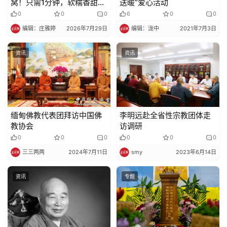
窝！只需1分钟，软糯香甜，
送暖”爱心活动
脸白里透红~
0
0
0
6
0
0
编辑：庄雅婷
2026年7月29日
编辑：泷中
2021年7月3日
资讯
资讯
缅甸佛教代表团拜访中国佛
李明远赴全省性宗教团体走
教协会
访调研
0
0
0
0
0
0
三三两两
2024年7月11日
smy
2023年6月14日
资讯
专题