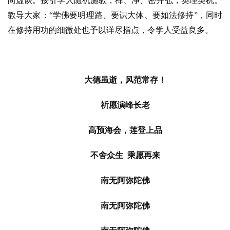
尚虚谈。接引学人随机施教，禅、净、密并弘，契理契机。
教导大家：
“学佛要明理路、要识大体、要如法修持”，同时
在修持用功的细微处也予以详尽指点，令学人受益良多。
大德虽逝，风范常存！
祈愿演峰长老
高预海会，莲登上品
不舍众生
  乘愿再来
南无阿弥陀佛
南无阿弥陀佛