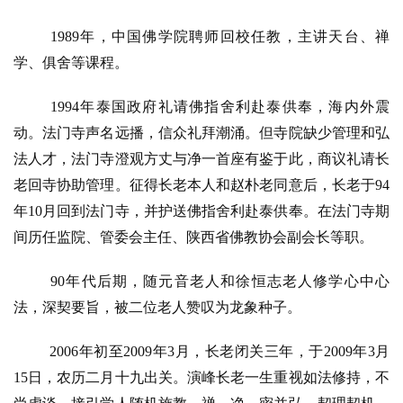
1989年，中国佛学院聘师回校任教，主讲天台、禅
学、俱舍等课程。
1994年泰国政府礼请佛指舍利赴泰供奉，海内外震
动。法门寺声名远播，信众礼拜潮涌。但寺院缺少管理和弘
法人才，法门寺澄观方丈与净一首座有鉴于此，商议礼请长
老回寺协助管理。征得长老本人和赵朴老同意后，长老于94
年10月回到法门寺，并护送佛指舍利赴泰供奉。在法门寺期
间历任监院、管委会主任、陕西省佛教协会副会长等职。
90年代后期，随元音老人和徐恒志老人修学心中心
法，深契要旨，被二位老人赞叹为龙象种子。
2006年初至2009年3月，长老闭关三年，于2009年3月
15日，农历二月十九出关。
演峰长老一生重视如法修持，不