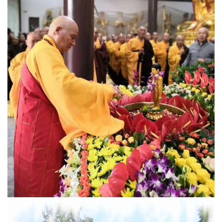
公
益
慈
善
佛
教
人
登录
注册
物
寺
院
巡
礼
视
频