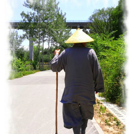
纪
录
佛
教
艺
术
政
策
法
规
免
责
声
明