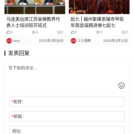
马连美出席江苏省佛教界代
起七 | 福州象峰崇福寺甲辰
表人士培训班开班式
年观音诞精进佛七起七
0
0
0
0
0
0
smy
2023年3月26日
三三两两
2024年3月22日
发表回复
*
昵称：
*
邮箱：
网址：