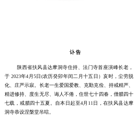
讣
告
陕西省扶风县达摩洞寺住持、法门寺首座演峰长老，
于
 2023年4月5日(农历癸卯年闰二月十五日）亥时，尘劳脱
化、庄严示寂。长老一生爱国爱教、克勤克俭、持戒精严、
精进修持、度生无尽、诲人不倦，住世七十四春，僧腊四十
七载，戒腊四十五夏。自本日起至4月11日，在扶风县达摩
洞寺恭设涅槃堂吊唁。