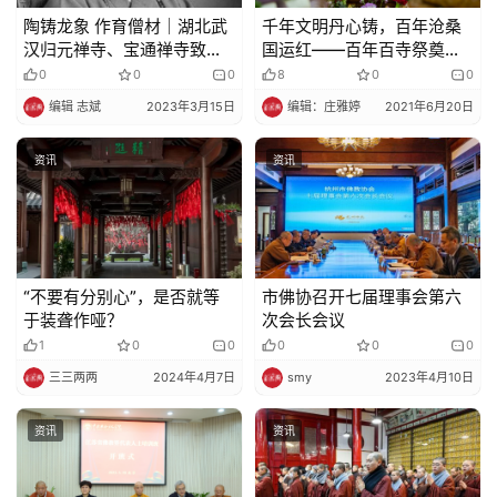
陶铸龙象 作育僧材｜湖北武
千年文明丹心铸，百年沧桑
汉归元禅寺、宝通禅寺致唁
国运红——百年百寺祭奠英
电悼念传印长老
烈活动征集通知
0
0
0
8
0
0
编辑 志斌
2023年3月15日
编辑：庄雅婷
2021年6月20日
资讯
资讯
“不要有分别心”，是否就等
市佛协召开七届理事会第六
于装聋作哑？
次会长会议
1
0
0
0
0
0
三三两两
2024年4月7日
smy
2023年4月10日
资讯
资讯