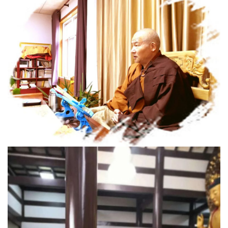
八
点
僧
音
高
僧
访
谈
心
乐
菩
提
专
题