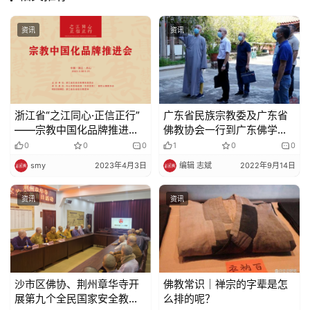
视
资讯
资讯
频
纪
录
浙江省“之江同心·正信正行”
广东省民族宗教委及广东省
——宗教中国化品牌推进会
佛教协会一行到广东佛学院
佛
在舟山市举行
岭东学院开展调研工作
0
0
0
1
0
0
教
smy
2023年4月3日
编辑 志斌
2022年9月14日
艺
术
资讯
资讯
政
策
法
规
沙市区佛协、荆州章华寺开
佛教常识｜禅宗的字辈是怎
展第九个全民国家安全教育
么排的呢？