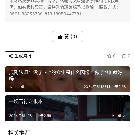
本网站属于非赢利性网站，转载的文章遵循原作者的版权声
明，如有版权异议，请联系值班编辑予以删除。 联系方式：
专
0591-83056739-818 18950442781
题
公
赞
(0)
益
慈
善
生成海报
0
0
佛
成刚法师：做了“神”的众生是什么因缘？做了“神”就好
吗？
教
人
上一篇
2024年8月23日 下午2:53
登录
注册
物
一切善行之根本
寺
2024年8月23日 下午2:56
下一篇
院
巡
礼
相关推荐