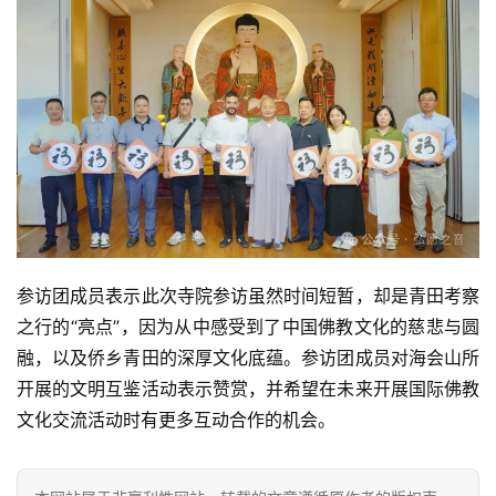
资
讯
八
点
僧
音
高
僧
参访团成员表示此次寺院参访虽然时间短暂，却是青田考察
访
之行的“亮点”，因为从中感受到了中国佛教文化的慈悲与圆
谈
融，以及侨乡青田的深厚文化底蕴。参访团成员对海会山所
开展的文明互鉴活动表示赞赏，并希望在未来开展国际佛教
心
乐
文化交流活动时有更多互动合作的机会。
菩
提