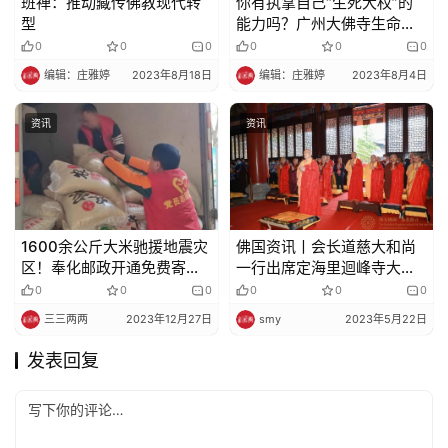
班禅：推动藏传佛教现代转
你有执掌自己“生死大权”的
型
能力吗？广州大佛寺生命教
育对话第二场
0
0
0
0
0
0
编辑：庄雅婷
2023年8月18日
编辑：庄雅婷
2023年8月4日
资讯
资讯
1600余公斤大米驰援地震灾
佛国资讯丨会长道慈大和尚
区！奉化邮政开通免费寄递
一行出席定海里迴峰寺大雄
绿色通道
宝殿落成暨全堂佛像开光庆
0
0
0
0
0
0
典
三三两两
2023年12月27日
smy
2023年5月22日
发表回复