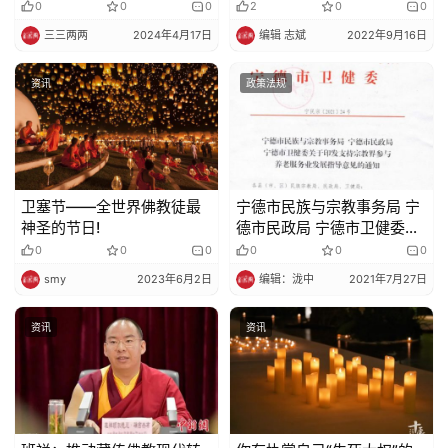
日活动
免
0
0
0
2
0
0
责
三三两两
2024年4月17日
编辑 志斌
2022年9月16日
声
明
资讯
政策法规
卫塞节——全世界佛教徒最
宁德市民族与宗教事务局 宁
神圣的节日!
德市民政局 宁德市卫健委关
于印发支持宗教界参与养老
0
0
0
0
0
0
服务业发展指导意见的通知
smy
2023年6月2日
编辑：泷中
2021年7月27日
资讯
资讯