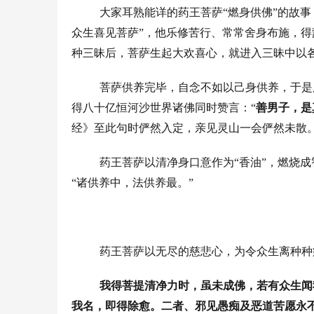
大家耳熟能详的药王菩萨
“
燃身供佛
”
的故事
众生喜见菩萨
”
，他乐修苦行、常常舍身布施，得
种三昧后，菩萨生起大欢喜心，就进入三昧中以
菩萨供养完毕，自念不如以己身供养，于是
得八十亿恒河沙世界诸佛同时赞言：
“
善男子，是
经》至此句时俨然入定，亲见灵山一会俨然未散
药王菩萨以清净身口意作为
“
香油
”
，燃烧成
“
诸供养中，法供养最。
”
药王菩萨以无尽的慈悲心，为令众生离种种
我得菩提清净力时，虽未成佛，若有众生闻
我名，即得除愈。二者、邪见愚痴及恶道苦愿永