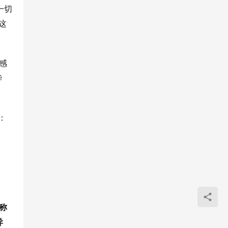
一切
这
感
华
：
称
异