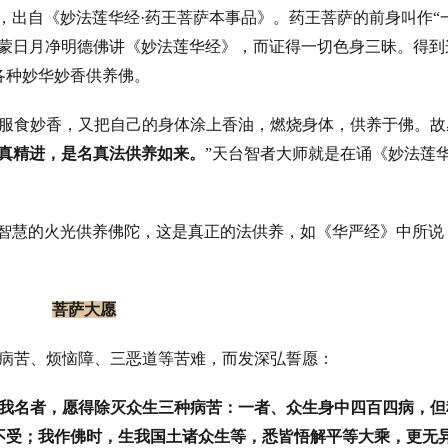
，出自《妙法莲华经
·
药王菩萨本事品》。药王菩萨的前身叫作
“
蒙日月净明德佛讲《妙法莲华经》，而证得一切色身三昧。得到
各种妙华妙香供养佛。
服食妙香，又把自己的身体涂上香油，燃烧身体，供养于佛。故
真精进，是名真法供养如来。
”
天台智者大师就是在诵《妙法莲
。
智慧的火光供养佛陀，这是真正的法供养，如《华严经》中所说
菩萨大愿
病苦、烦恼障、三恶道等苦难，而发深弘誓愿：
我名者，愿得除灭众生三种病苦：一者、众生身中四百四病，但
不受；我作佛时，生我国土诸众生等，悉皆悟解平等大乘，更无