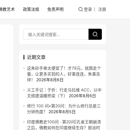
佛教艺术
政策法规
免责声明
登录
注册
近期文章
这朱砂手串太便宜了！才79元，就图走个
量，让更多买到的人，好事连连，朱事吉
祥！
2026年8月6日
义工手记｜于忻：行走马拉维 ACC，以中
文搭建温暖桥梁（下）
2026年8月6日
修行 100 问•第20问：为什么修行总是三
分钟热度？
2026年8月5日
印度佛教史100问 · 第20问|孔雀王朝崩溃
之后，佛教如何在印度继续生存？部派时