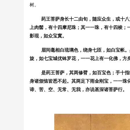
树。
药王菩萨身长十二由旬，随应众生，或十八
上肉髻，有十四摩尼珠；其一一珠，有十四棱；
影现，如众宝窴。
眉间毫相白琉璃色，绕身七匝，如白宝帐。
旋，如七宝城优钵罗花，一一花上有一化佛，方
是药王菩萨，其两修臂，如百宝色；手十指
身诸烦恼皆悉不起。其两足下雨金刚宝，一一珠
谛、苦、空、无常、无我，亦说甚深诸菩萨行。