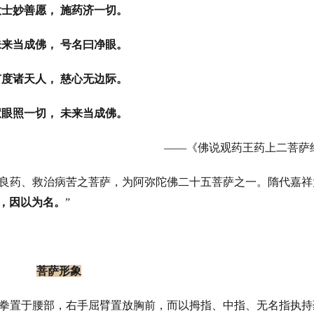
大士妙善愿，
 施药济一切。
未来当成佛，
 号名曰净眼。
广度诸天人，
 慈心无边际。
慧眼照一切，
 未来当成佛。
——
《佛说观药王药上二菩萨
良药、救治病苦之菩萨，为阿弥陀佛二十五菩萨之一。隋代嘉祥
，因以为名。
”
菩萨形
象
拳置于腰部，右手屈臂置放胸前，而以拇指、中指、无名指执持