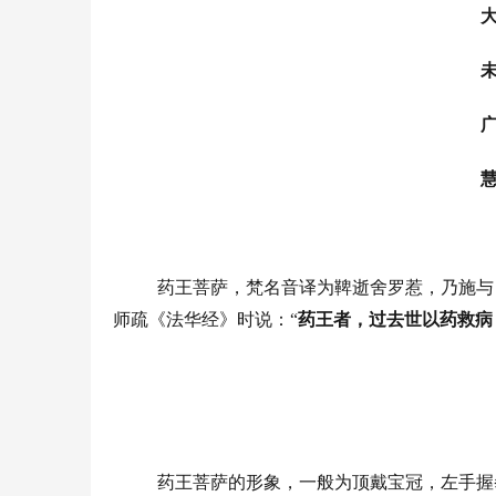
药王菩萨，梵名音译为鞞逝舍罗惹，乃施与
师疏《法华经》时说：
“
药王者，过去世以药救病
药王菩萨的形象，一般为顶戴宝冠，左手握