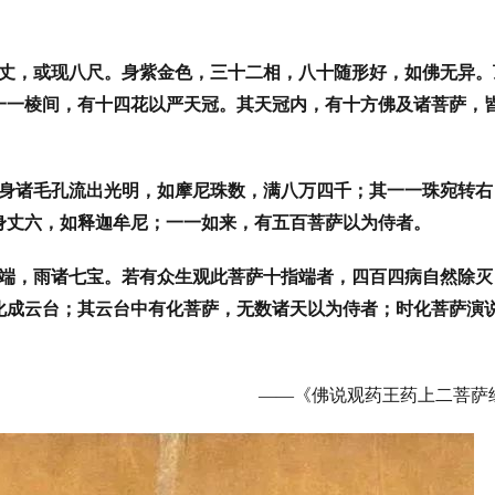
丈，或现八尺。身紫金色，三十二相，八十随形好，如佛无异。
一一棱间，有十四花以严天冠。其天冠内，有十方佛及诸菩萨，
身诸毛孔流出光明，如摩尼珠数，满八万四千；其一一珠宛转右
身丈六，如释迦牟尼；一一如来，有五百菩萨以为侍者。
端，雨诸七宝。若有众生观此菩萨十指端者，四百四病自然除灭
化成云台；其云台中有化菩萨，无数诸天以为侍者；时化菩萨演
——
《佛说观药王药上二菩萨