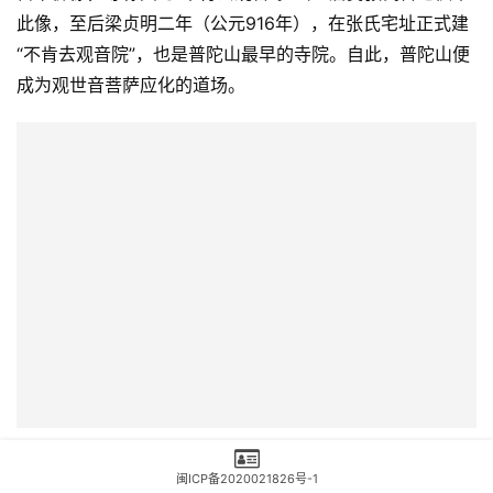
祷后，异象散去，法师明了菩萨的示意后，在普陀山靠岸，
留下佛像，尊称其为“不肯去观音”。山上居民张氏舍宅供奉
此像，至后梁贞明二年（公元916年），在张氏宅址正式建
“不肯去观音院”，也是普陀山最早的寺院。自此，普陀山便
成为观世音菩萨应化的道场。
闽ICP备2020021826号-1