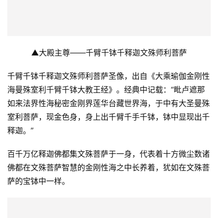
▲大殿主尊——千臂千钵千释迦文殊师利菩萨
千臂千钵千释迦文殊师利菩萨圣像，出自《大乘瑜伽金刚性
海曼殊室利千臂千钵大教王经》。经典中记载：“毗卢遮那
如来法界性海秘密金刚界莲华台藏世界海，于中有大圣曼殊
室利菩萨，现金色身，身上出千臂千手千钵，钵中显现出千
释迦。”
百千万亿释迦佛都集文殊菩萨于一身，代表着十方微尘数诸
佛都在文殊菩萨智慧的金刚性海之中长养着，犹如在文殊菩
萨的宝钵中一样。 