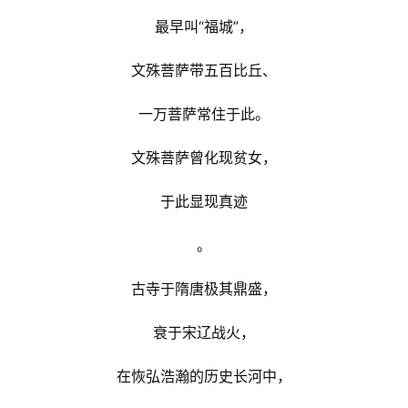
最早叫“福城”，
文殊菩萨带五百比丘、
一万菩萨常住于此。
文殊菩萨曾化现贫女，
于此显现真迹
。
古寺于隋唐极其鼎盛，
衰于宋辽战火，
在恢弘浩瀚的历史长河中，