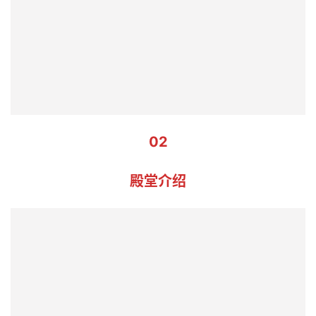
访
谈
心
乐
菩
提
专
题
02
公
益
殿堂介绍
慈
善
佛
教