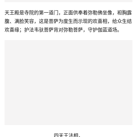
天王殿是寺院的第一道门，正面供奉着弥勒佛坐像，袒胸露
腹、满脸笑容，这是菩萨为度生而示现的欢喜相，给众生结
欢喜缘；护法韦驮菩萨背对弥勒菩萨，守护伽蓝道场。