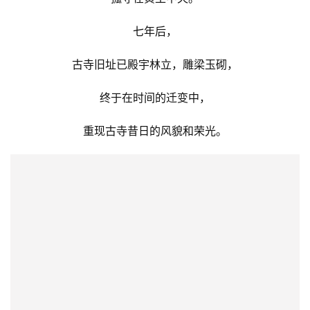
仅存的一间老殿破旧不堪，
孤守在黄土中央。
七年后，
古寺旧址已殿宇林立，雕梁玉砌，
终于在时间的迁变中，
重现古寺昔日的风貌和荣光。