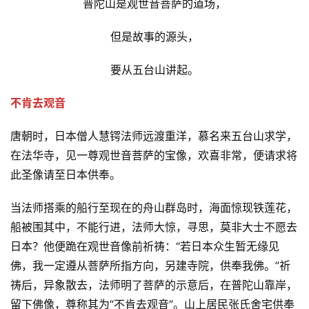
普陀山是观世音菩萨的道场，
但是故事的源头，
要从五台山讲起。
不肯去观音
唐朝时，日本僧人慧锷法师远渡重洋，慕名来五台山求学，
在法华寺，见一尊观世音菩萨的宝像，欢喜非常，便请求将
此圣像请至日本供奉。
当法师搭乘的船行至现在的舟山群岛时，海面惊现铁莲花，
船被围其中，不能行进，法师大惊，寻思，莫非大士不愿去
日本？他便跪在观世音像前祈祷：“若日本众生暂无缘见
佛，我一定遵从菩萨所指方向，另建寺院，供奉我佛。”祈