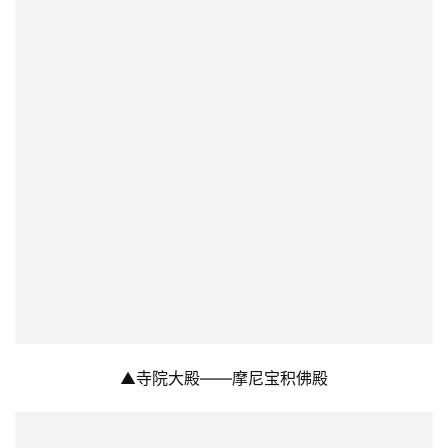
▲寺院大殿——摩尼宝积佛殿