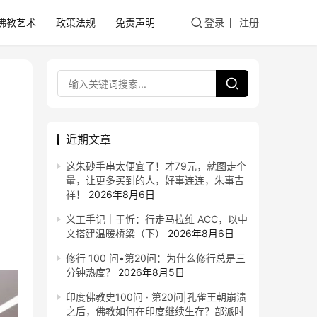
佛教艺术
政策法规
免责声明
登录
注册
近期文章
这朱砂手串太便宜了！才79元，就图走个
量，让更多买到的人，好事连连，朱事吉
祥！
2026年8月6日
义工手记｜于忻：行走马拉维 ACC，以中
文搭建温暖桥梁（下）
2026年8月6日
修行 100 问•第20问：为什么修行总是三
分钟热度？
2026年8月5日
印度佛教史100问 · 第20问|孔雀王朝崩溃
之后，佛教如何在印度继续生存？部派时