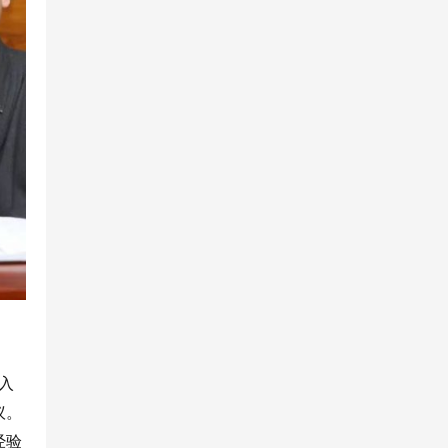
入
议。
经验