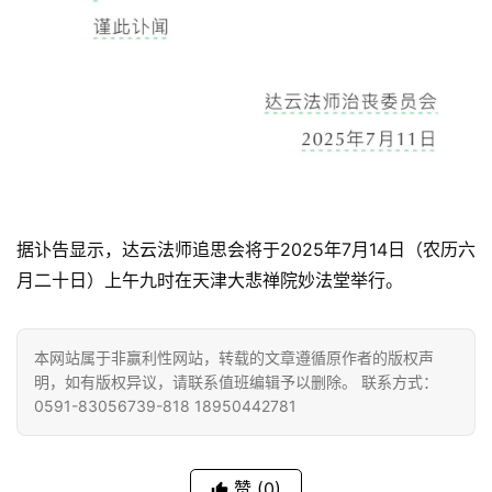
题
公
益
慈
善
佛
教
据讣告显示，达云法师追思会将于2025年7月14日（农历六
人
登录
注册
月二十日）上午九时在天津大悲禅院妙法堂举行。
物
寺
本网站属于非赢利性网站，转载的文章遵循原作者的版权声
院
明，如有版权异议，请联系值班编辑予以删除。 联系方式：
巡
0591-83056739-818 18950442781
礼
赞
(0)
视