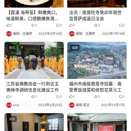
声
明
【霞浦 海带苗】鲜嫩爽口，
法讯｜南普陀寺癸卯年观世
味道鲜美，口感脆嫩爽滑，
音菩萨成道日法会
嗨爆味蕾~~低卡百搭，凉拌
0
0
0
0
0
0
菜新宠！钙含量超高，老少
编辑：庄雅婷
2025年3月14日
编辑：庄雅婷
2023年7月14日
皆宜！
资讯
福建
江苏省佛教协会一行到访玉
福州市闽侯慈恩寺招募：斋
佛禅寺调研信息化建设工作
堂煮饭烧菜和修剪花草义工
0
0
0
2
0
0
smy
2023年5月25日
编辑 爱达
2021年12月17日
资讯
资讯