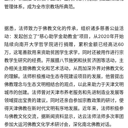
管理体系，成为全市宗教场所典范。
据悉，法师致力于佛教文化的传承，组织诸多慈善公益活
动：发起创立了“慈心助学金助教金”项目，从2020年开始
陆续向南开大学哲学院进行捐赠，累积金额已经高达60
万，这笔善款用来资助贫困学生求学，同时还被用作进行宗
教学生研究的经费。开展腊八节施粥和扶贫济困等活动，主
办相关主题佛教文化和艺术活动，从而加深外界对佛教文化
的理解。法师积极推动生态寺院建设项目的发展，他曾提出
佛教理念与生态文明相结合的观点，以此来助力于天津文明
城市的创建。法师曾对天津市养老服务和先进制造业发展等
领域提出宝贵的建议，同时还亲自参加宗教政策的研讨，使
得天津佛教在新时代文明有序地发展。近年来，法师积极参
与佛教文化交流，据新闻资料显示，达云法师法师多次率团
资
参加大运河佛教文化学术研讨会，深化南北佛教对话。
讯