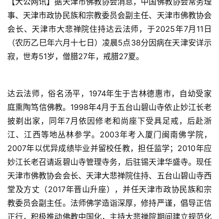
【大公网讯】据天津市佛教协会消息，中国佛教协会常务理
事、天津市政协民族和宗教委员会副主任、天津市佛教协会
会长、天津市大悲禅院住持达云法师，于2025年7月11日
（农历乙巳年六月十七日）凌晨5点38分因病在天津安详示
寂，世寿51岁，僧腊27年，戒腊27夏。
达云法师，俗名汤平，1974年生于吉林德惠市，自幼受家
庭熏陶笃信佛教。1998年4月于五台山碧山寺依止妙江长老
披剃出家，同年7月依因修老和尚座下受具足戒，后赴浙
江、江西等地丛林参学。2003年考入厦门闽南佛学院，
2007年以优异成绩毕业并留校任教，担任监学；2010年应
妙江长老召请返碧山寺管理寺务，后驻锡天津华盛寺。现任
天津市佛教协会会长、天津大悲禅院住持、五台山碧山寺西
堂及方丈（2017年晋山升座），并任天津市政协民族和宗
教委员会副主任。法师佛学造诣深厚，修持严谨，倡导正信
正行，积极推动佛教中国化，主持大悲禅院期间建立规范化