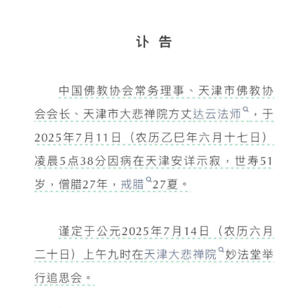
八
点
僧
音
高
僧
访
谈
心
乐
菩
提
专