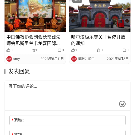
中国佛教协会副会长常藏法
哈尔滨极乐寺关于暂停开放
师会见斯里兰卡龙喜国际佛
的通知
教大学副校长一行
0
0
0
1
0
0
smy
2023年5月11日
编辑：泷中
2021年8月3日
发表回复
*
昵称：
*
邮箱：