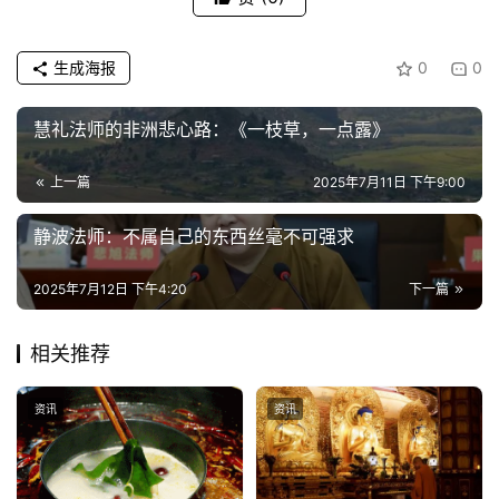
频
生成海报
0
0
纪
录
慧礼法师的非洲悲心路​​：《一枝草，一点露》
佛
上一篇
2025年7月11日 下午9:00
教
艺
静波法师：不属自己的东西丝毫不可强求
术
2025年7月12日 下午4:20
下一篇
政
策
相关推荐
法
规
资讯
资讯
免
责