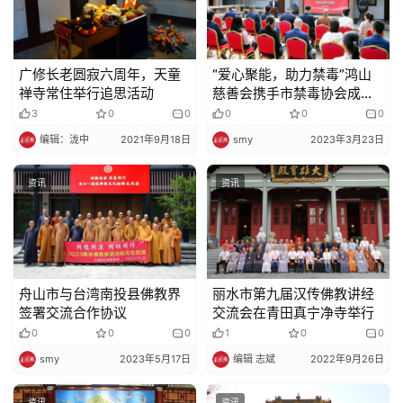
广修长老圆寂六周年，天童
“爱心聚能，助力禁毒”鸿山
禅寺常住举行追思活动
慈善会携手市禁毒协会成立
禁毒专项基金
3
0
0
0
0
0
编辑：泷中
2021年9月18日
smy
2023年3月23日
资讯
资讯
舟山市与台湾南投县佛教界
丽水市第九届汉传佛教讲经
签署交流合作协议
交流会在青田真宁净寺举行
0
0
0
1
0
0
smy
2023年5月17日
编辑 志斌
2022年9月26日
资讯
资讯