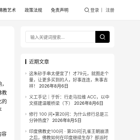
佛教艺术
政策法规
免责声明
登录
注册
近期文章
这朱砂手串太便宜了！才79元，就图走个
量，让更多买到的人，好事连连，朱事吉
响，
祥！
2026年8月6日
佛教
义工手记｜于忻：行走马拉维 ACC，以中
化的
文搭建温暖桥梁（下）
2026年8月6日
平
修行 100 问•第20问：为什么修行总是三
分钟热度？
2026年8月5日
印度佛教史100问 · 第20问|孔雀王朝崩溃
内容
之后，佛教如何在印度继续生存？部派时