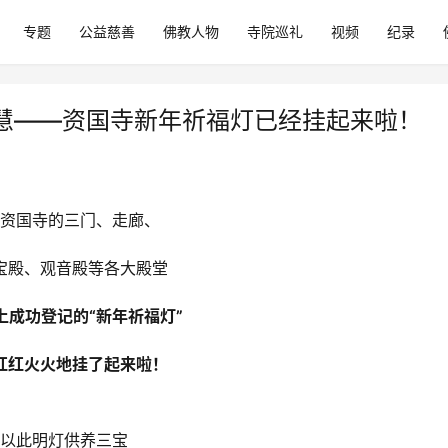
专题
公益慈善
佛教人物
寺院巡礼
视频
纪录
慧——资国寺新年祈福灯已经挂起来啦！
资国寺的三门、走廊、
宝殿、观音殿等各大殿堂
上成功登记的“新年祈福灯”
红红火火地挂了起来啦！
以此明灯供养三宝