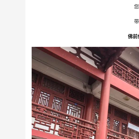
您
带
佛前