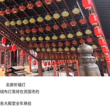
走廊祈福灯
绒布灯笼将在资国寺的
各大殿堂全年悬挂