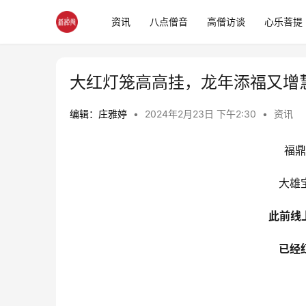
资讯
八点僧音
高僧访谈
心乐菩提
大红灯笼高高挂，龙年添福又增
编辑：庄雅婷
•
2024年2月23日 下午2:30
•
资讯
福鼎
大雄
此前线
已经