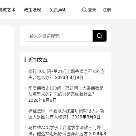
佛教艺术
政策法规
免责声明
登录
注册
近期文章
修行 100 问•第21问｜那些挥之不去的念
头，怎么办？
2026年8月9日
印度佛教史100问 · 第21问｜大乘佛教是
从哪里来的？它的兴起意味着什么？
2026年8月9日
界诠法师 : 不要以为建庙功德就很大，功
德大是因为有人修道！
2026年8月9日
马拉维ACC学子｜台北求学深耕三门外
语，他选择走出舒适圈奔赴远方
2026年8