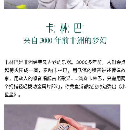
八
点
僧
音
高
僧
卡林巴是非洲经典又古老的乐器。3000多年前，人们会点
访
起篝火围成一圈，奏响卡林巴，用低沉的嗓音讲述传说故
谈
事，用动人的嗓音唱起古老歌谣……演奏卡林巴，只需用两
个拇指轻轻拨动金属片即可，你凭直觉都能边哼边弹出《小
心
乐
星星》。
菩
提
专