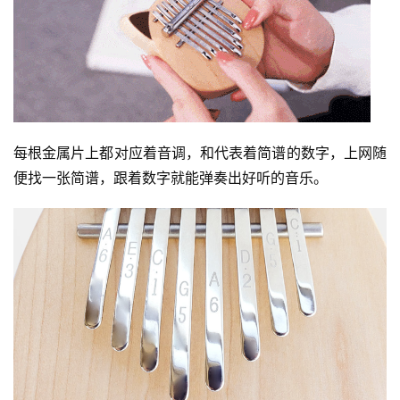
题
公
益
慈
善
每根金属片上都对应着音调，和代表着简谱的数字，上网随
佛
便找一张简谱，跟着数字就能弹奏出好听的音乐。
教
人
登录
注册
物
寺
院
巡
礼
视