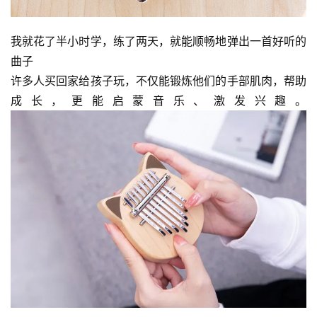
频
我就花了半小时学，练了两天，就能顺畅地弹出一首好听的
纪
曲子
录
许多人买回家给孩子玩，不仅能锻炼他们的手部肌肉，帮助
成长，更能启蒙音乐、激发兴趣。
佛
教
艺
术
政
策
法
规
免
责