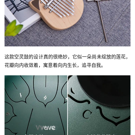
这款空灵鼓的设计真的很绝妙，它似一朵尚未绽放的莲花，
花瓣向内收敛着，寓意着向内生长，追寻自我。