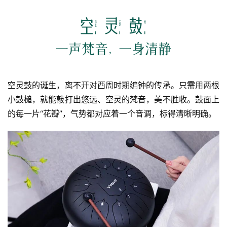
声
明
空灵鼓的诞生，离不开对西周时期编钟的传承。只需用两根
小鼓槌，就能敲打出悠远、空灵的梵音，美不胜收。鼓面上
的每一片“花瓣”，气势都对应着一个音调，标得清晰明确。