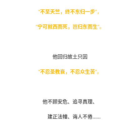
“
不至天竺，终不东归一步
”，
“
宁可就西而死，岂归东而生
”。
他回归故土只因
“
不忍圣教衰，不忍众生苦
”。
他不顾安危、追寻真理、
     建正法幢、诲人不倦……