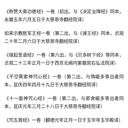
人
登录
注册
物
《称赞大乘功德经》一卷（初出，与《决定业障经》同本，
永徽五年六月五日于大慈恩寺翻经院译）
寺
院
如来示教胜军王经一卷（第二出，与《谏王经》同本，贞观
巡
二十年二月六日于大慈恩寺翻经院译）
礼
《缘起圣道经》一卷（第六出，与《贝多树下经》等同本，
视
贞观二十三年正月一日于西京北阙内紫徽宫右弘法院译）
频
《不空罥索神咒心经》一卷（第二出，与隋崛多等出者同
本，显庆四年四月十九日于大慈恩寺翻经院译）
纪
录
《十一面神咒心经》一卷（第二出，与耶舍崛多等出者同
本，显庆元年三月二十八日于大慈恩寺翻经院译）
佛
教
《咒五首经》一卷（麟德元年正月一日于玉华寺玉华殿译）
艺