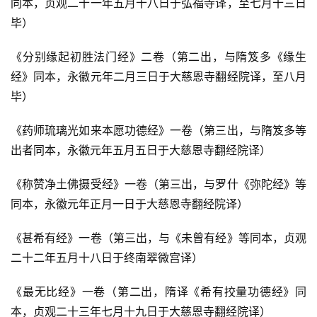
访
同本，贞观二十一年五月十八日于弘福寺译，至七月十三日
谈
毕）
心
《分别缘起初胜法门经》二卷（第二出，与隋笈多《缘生
乐
经》同本，永徽元年二月三日于大慈恩寺翻经院译，至八月
菩
毕）
提
《药师琉璃光如来本愿功德经》一卷（第三出，与隋笈多等
专
出者同本，永徽元年五月五日于大慈恩寺翻经院译）
题
《称赞净土佛摄受经》一卷（第三出，与罗什《弥陀经》等
公
同本，永徽元年正月一日于大慈恩寺翻经院译）
益
慈
《甚希有经》一卷（第三出，与《未曾有经》等同本，贞观
善
二十二年五月十八日于终南翠微宫译）
《最无比经》一卷（第二出，隋译《希有挍量功德经》同
佛
教
本，贞观二十三年七月十九日于大慈恩寺翻经院译）