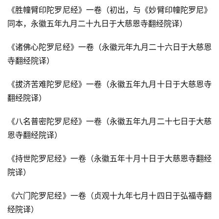
术
《胜幢臂印陀罗尼经》一卷（初出，与《妙臂印幢陀罗尼》
同本，永徽五年九月二十九日于大慈恩寺翻经院译）
政
策
《诸佛心陀罗尼经》一卷（永徽元年九月二十六日于大慈恩
法
寺翻经院译）
规
《拔济苦难陀罗尼经》一卷（永徽五年九月十日于大慈恩寺
免
翻经院译）
责
声
《八名普密陀罗尼经》一卷（永徽五年九月二十七日于大慈
明
恩寺翻经院译）
《持世陀罗尼经》一卷（永徽五年十月十日于大慈恩寺翻经
院译）
《六门陀罗尼经》一卷（贞观十九年七月十四日于弘福寺翻
经院译）