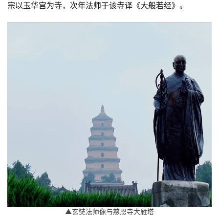
宗以玉华宫为寺，次年法师于该寺译《大般若经》。
▲玄奘法师像与慈恩寺大雁塔