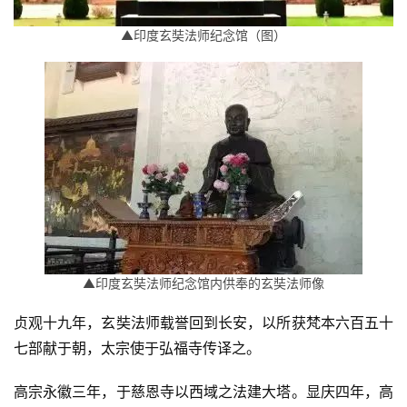
▲印度玄奘法师纪念馆（图）
▲印度玄奘法师纪念馆内供奉的玄奘法师像
贞观十九年，玄奘法师载誉回到长安，以所获梵本六百五十
七部献于朝，太宗使于弘福寺传译之。
高宗永徽三年，于慈恩寺以西域之法建大塔。显庆四年，高