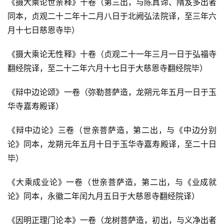
《摄大乘论世亲释》十卷（第三出，与陈真谛、隋笈多出者
同本，贞观二十二年十二月八日于北阙弘法院译，至三年六
月十七日慈恩寺毕）
《摄大乘论无性释》十卷（贞观二十一年三月一日于弘福寺
翻经院译，至二十二年六月十七日于大慈恩寺翻经院毕）
《辩中边论颂》一卷（弥勒菩萨造，龙朔元年五月一日于玉
华寺嘉寿殿译）
《辩中边论》三卷（世亲菩萨造，第二出，与《中边分别
论》同本，龙朔元年五月十日于玉华寺嘉寿殿译，至二十日
毕）
《大乘成业论》一卷（世亲菩萨造，第二出，与《业成就
论》同本，永徽二年闰九月五日于大慈恩寺翻经院译）
《因明正理门论本》一卷（龙树菩萨造，初出，与义净出者