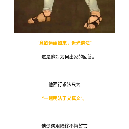
“
意欲远绍如来，近光遗法
”
——这是他对为何出家的回答。
他西行求法只为
“
一睹明法了义真文
”。
他途遇艰险终不悔誓言