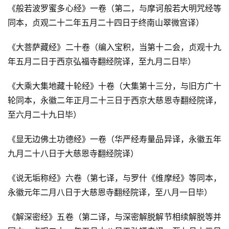
《般若波罗蜜多心经》一卷（第二，与摩诃般若大明咒经等
同本，贞观二十二年五月二十四日于终南山翠微宫译）
《大菩萨藏经》二十卷（编入宝积，当第十二会，贞观十九
年五月二日于西京弘福寺翻经院译，至九月二日毕）
《大乘大集地藏十轮经》十卷（大集第十三分，与旧方广十
资
轮同本，永徽二年正月二十三日于西京大慈恩寺翻经院译，
讯
至六月二十九日毕）
《显无边佛土功德经》一卷（华严经寿量品异译，永徽五年
八
点
九月二十八日于大慈恩寺翻经院译）
僧
音
《说无垢称经》六卷（第七译，与罗什《维摩经》等同本，
永徽元年二月八日于大慈恩寺翻经院译，至八月一日毕）
高
《解深密经》五卷（第二译，与深密解脱解节相续解脱等并
僧