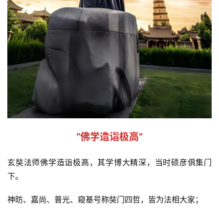
“佛学造诣极高”
玄奘法师佛学造诣极高，其学博大精深，当时硕彦俱集门
下。
神昉、嘉尚、普光、窥基号称奘门四哲，皆为法相大家；