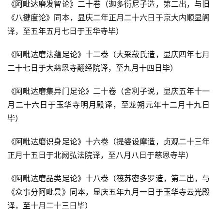
《阿毗达磨发智论》二十卷（迦多衍尼子造，第二出，与旧
《八揵度论》同本，显庆二年正月二十六日于京大内顺显阁
译，至五年五月七日于玉华寺毕）
《阿毗达磨法蕴足论》十二卷（大采菽氏造，显庆四年七月
二十七日于大慈恩寺翻经院译，至九月十四日毕）
《阿毗达磨集异门足论》二十卷（舍利子说，显庆五年十一
月二十六日于玉华寺明月殿译，至龙朔元年十二月十九日
毕）
《阿毗达磨识身足论》十六卷（提婆设摩造，贞观二十三年
正月十五日于北阙弘法院译，至八月八日于慈恩寺毕）
《阿毗达磨品类足论》十八卷（筏苏密多罗造，第二出，与
《众事分阿毗昙》同本，显庆五年九月一日于玉华寺云光殿
译，至十月二十三日毕）