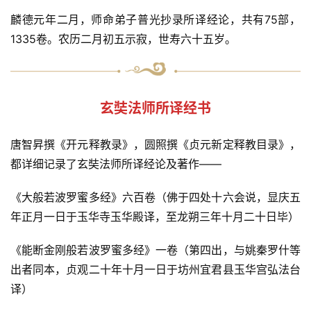
麟德元年二月，师命弟子普光抄录所译经论，共有75部，
1335卷。农历二月初五示寂，世寿六十五岁。
玄奘法师所译经书
唐智昇撰《开元释教录》，圆照撰《贞元新定释教目录》，
都详细记录了玄奘法师所译经论及著作——
《大般若波罗蜜多经》六百卷（佛于四处十六会说，显庆五
年正月一日于玉华寺玉华殿译，至龙朔三年十月二十日毕）
《能断金刚般若波罗蜜多经》一卷（第四出，与姚秦罗什等
出者同本，贞观二十年十月一日于坊州宜君县玉华宫弘法台
译）