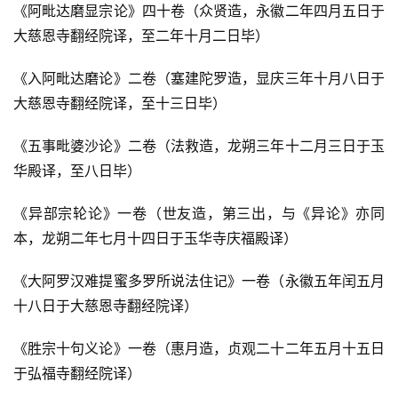
《阿毗达磨显宗论》四十卷（众贤造，永徽二年四月五日于
大慈恩寺翻经院译，至二年十月二日毕）
《入阿毗达磨论》二卷（塞建陀罗造，显庆三年十月八日于
大慈恩寺翻经院译，至十三日毕）
《五事毗婆沙论》二卷（法救造，龙朔三年十二月三日于玉
华殿译，至八日毕）
《异部宗轮论》一卷（世友造，第三出，与《异论》亦同
本，龙朔二年七月十四日于玉华寺庆福殿译）
《大阿罗汉难提蜜多罗所说法住记》一卷（永徽五年闰五月
十八日于大慈恩寺翻经院译）
《胜宗十句义论》一卷（惠月造，贞观二十二年五月十五日
于弘福寺翻经院译）