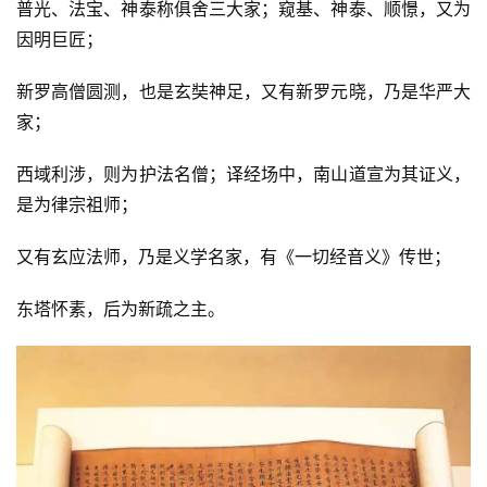
普光、法宝、神泰称俱舍三大家；窥基、神泰、顺憬，又为
因明巨匠；
新罗高僧圆测，也是玄奘神足，又有新罗元晓，乃是华严大
家；
西域利涉，则为护法名僧；译经场中，南山道宣为其证义，
是为律宗祖师；
又有玄应法师，乃是义学名家，有《一切经音义》传世；
东塔怀素，后为新疏之主。