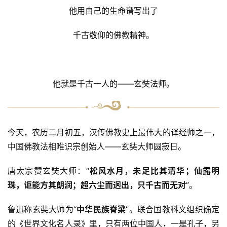
他用自己的生命谱写出了
千古敬仰的佛教精神。
他就是千古一人的——玄奘法师。
今天，农历二月初五，汉传佛教史上最伟大的译经师之一，
中国佛教法相唯识宗创始人——玄奘大师圆寂日。
唐太宗赞玄奘大师：“
松风水月，未足比其清华；仙露明
珠，讵能方其朗润；超六尘而迥出，只千古而无对
”。
鲁迅称玄奘大师为“
中华民族脊梁
”。联合国教科文组织确定
的《世界文化名人录》里，只有两位中国人，一是孔子，另