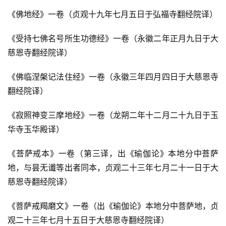
《佛地经》一卷（贞观十九年七月五日于弘福寺翻经院译）
《受持七佛名号所生功德经》一卷（永徽二年正月九日于大
慈恩寺翻经院译）
《佛临涅槃记法住经》一卷（永徽三年四月四日于大慈恩寺
翻经院译）
《寂照神变三摩地经》一卷（龙朔二年十二月二十九日于玉
华寺玉华殿译）
《菩萨戒本》一卷（第三译，出《瑜伽论》本地分中菩萨
地，与昙无谶等出者同本，贞观二十三年七月二十一日于大
慈恩寺翻经院译）
《菩萨戒羯磨文》一卷（出《瑜伽论》本地分中菩萨地，贞
观二十三年七月十五日于大慈恩寺翻经院译）