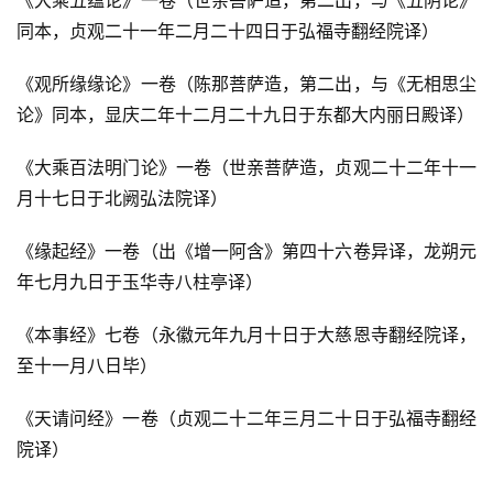
《大乘五蕴论》一卷（世亲菩萨造，第二出，与《五阴论》
同本，贞观二十一年二月二十四日于弘福寺翻经院译）
《观所缘缘论》一卷（陈那菩萨造，第二出，与《无相思尘
论》同本，显庆二年十二月二十九日于东都大内丽日殿译）
《大乘百法明门论》一卷（世亲菩萨造，贞观二十二年十一
月十七日于北阙弘法院译）
《缘起经》一卷（出《增一阿含》第四十六卷异译，龙朔元
年七月九日于玉华寺八柱亭译）
《本事经》七卷（永徽元年九月十日于大慈恩寺翻经院译，
至十一月八日毕）
《天请问经》一卷（贞观二十二年三月二十日于弘福寺翻经
院译）