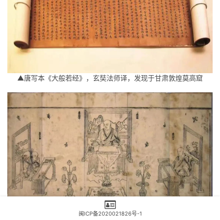
▲唐写本《大般若经》，玄奘法师译，发现于甘肃敦煌莫高窟
闽ICP备2020021826号-1
▲明代玄奘法师译经图，出自明代木版刻印大藏经《洪武南藏》之