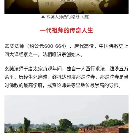
▲ 玄奘大师西行路线（图）
一代祖师的传奇人生
玄奘法师（约公元600-664），唐代高僧，中国佛教史上
四大译经家之一，法相唯识宗创始人。
玄奘法师于唐太宗贞观年间，独自一人西行求法，跋涉五万
余里，历经生死磨难，终抵达印度那烂陀寺，那烂陀寺是当
时佛教的最高学府，戒贤论师是寺里地位最崇高的导师。