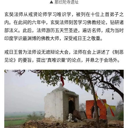
▲ 那烂陀寺遗址
玄奘法师从戒贤论师学习唯识学，被列在十位上首弟子之
内。在此间的六年中，玄奘法师刻苦学习佛教经论，钻研诸
部法义。此后，法师游历五天竺圣迹，遍访名师，成为当时
印度学识最渊博的佛教大师，深受戒日王之敬重。
戒日王曾为法师设无遮辩论大会，法师在会上讲述了《制恶
见论》的要旨，提出“真唯识量”的论点，并悬之于会场外。