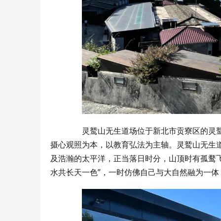
灵鹫山无生道场位于新北市贡寮区的灵鹫
摄心观照为本，以教育弘法为主轴。灵鹫山无生
及浩瀚的太平洋，正当落日时分，山顶时有孤鹜
水共长天一色”，一时仿佛自己与大自然融为一