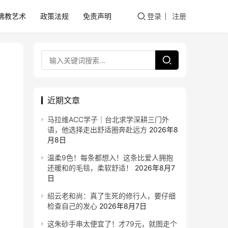
佛教艺术
政策法规
免责声明
登录
注册
近期文章
马拉维ACC学子｜台北求学深耕三门外
语，他选择走出舒适圈奔赴远方
2026年8
月8日
温柔9色！每条都想入！这条比爱人拥抱
还暖和的毛毯，柔软舒适！
2026年8月7
日
绍云老和尚：真了生死的修行人，要仔细
检查自己的发心
2026年8月7日
这朱砂手串太便宜了！才79元，就图走个