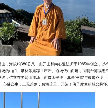
山，海拔约380公尺，由开山和尚心道法师于1985年创立，以
道场的山门、塔林等肃穆且庄严。道场依山而建，面朝台湾福隆
飞过，伫立在灵鹫山道场，俯瞰太平洋，真是“落霞与孤鹜齐飞，
体，心佛众生，三无差别；碧海连天，开阔了佛子度生的慈悲胸怀