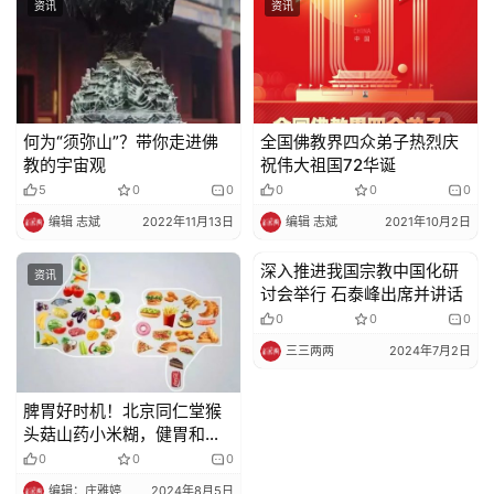
资讯
资讯
何为“须弥山”？带你走进佛
全国佛教界四众弟子热烈庆
教的宇宙观
祝伟大祖国72华诞
5
0
0
0
0
0
编辑 志斌
2022年11月13日
编辑 志斌
2021年10月2日
深入推进我国宗教中国化研
资讯
资讯
讨会举行 石泰峰出席并讲话
0
0
0
三三两两
2024年7月2日
脾胃好时机！北京同仁堂猴
头菇山药小米糊，健胃和
中，营养又饱腹
0
0
0
编辑：庄雅婷
2024年8月5日