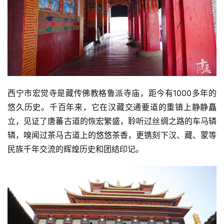
西宁市宏觉寺是藏传佛教格鲁派寺庙，距今有1000多年的
悠久历史。千百年来，它在汉藏交通要道的重镇上静静矗
立，见证了唐蕃古道的恢宏繁盛，聆听过丝绸之路的车马辚
辚，嗅闻过茶马古道上的悠悠茶香，更镌刻下汉、藏、蒙等
民族千年交流的辉煌历史和团结印记。