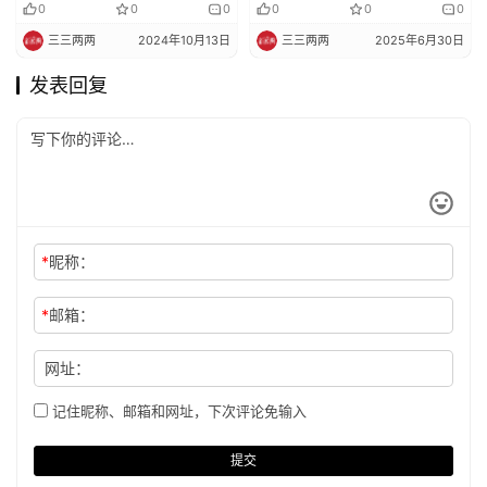
袖大会秘书处第二十二次会
0
0
0
0
0
0
议
三三两两
2024年10月13日
三三两两
2025年6月30日
发表回复
*
昵称：
*
邮箱：
网址：
记住昵称、邮箱和网址，下次评论免输入
提交