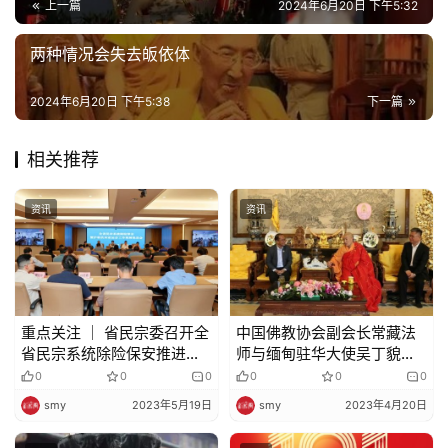
上一篇
2024年6月20日 下午5:32
两种情况会失去皈依体
2024年6月20日 下午5:38
下一篇
相关推荐
资讯
资讯
重点关注 ｜ 省民宗委召开全
中国佛教协会副会长常藏法
省民宗系统除险保安推进视
师与缅甸驻华大使吴丁貌瑞
频会
等在北京灵光寺欢度缅历新
0
0
0
0
0
0
年泼水节
smy
2023年5月19日
smy
2023年4月20日