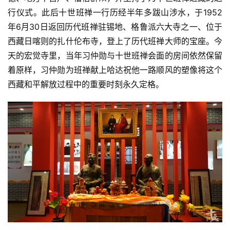
录
行仪式。此后十世班禅一行历经半年多跋山涉水，于1952
年6月30日返回历代班禅驻锡地、格鲁派六大寺之一、位于
佛
西藏日喀则的扎什伦布寺，登上了历代班禅大师的宝座。今
教
天的宏觉寺里，当年习仲勋与十世班禅会面的房间依然保留
艺
术
着原样，习仲勋为班禅献上哈达祝他一路顺风的塑像将这个
西藏和平解放过程中的重要时刻永久定格。
政
策
法
规
免
责
声
明