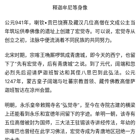
释迦牟尼等身像
公元941年，喇钦•贡巴饶赛及藏汉几位高僧在文成公主当
年筑坛供奉佛像的遗址上创建了宏觉寺。可以说，宏觉寺从
创立之初，法脉中便流淌着不同民族的共同努力。
北宋时期，宗喀王唃厮啰筑成青唐城，即今天的西宁，也留
下了“先有宏觉寺，后有青唐城”之说。到了元代，阔端和忽
必烈先后迎请萨迦班智达和其侄八思巴到此弘法。公元
1247年，蒙古皇子阔端与吐蕃宗教首领、藏传佛教高僧萨
迦班智达在凉州会盟。
明朝，永乐皇帝敕赐寺名“弘觉寺”，至今在寺院古建的横梁
上还能看到永乐和宣德年间留下的字迹。单明一朝，该寺有
五位高僧被封为国师，三大法王驻锡该寺讲经传法，年幼的
宗喀巴也曾经在此学习佛法，宏觉寺成为青唐地区冠绝一方
的大寺。