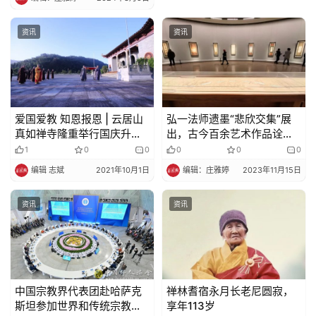
资讯
资讯
爱国爱教 知恩报恩 | 云居山
弘一法师遗墨“悲欣交集”展
真如禅寺隆重举行国庆升旗
出，古今百余艺术作品诠释
仪式
“净妙庄严”
1
0
0
0
0
0
编辑 志斌
2021年10月1日
编辑：庄雅婷
2023年11月15日
资讯
资讯
中国宗教界代表团赴哈萨克
禅林耆宿永月长老尼圆寂，
斯坦参加世界和传统宗教领
享年113岁