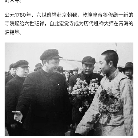
公元1780年，六世班禅赴京朝觐，乾隆皇帝将修缮一新的
寺院赐给六世班禅，自此宏觉寺成为历代班禅大师在青海的
驻锡地。