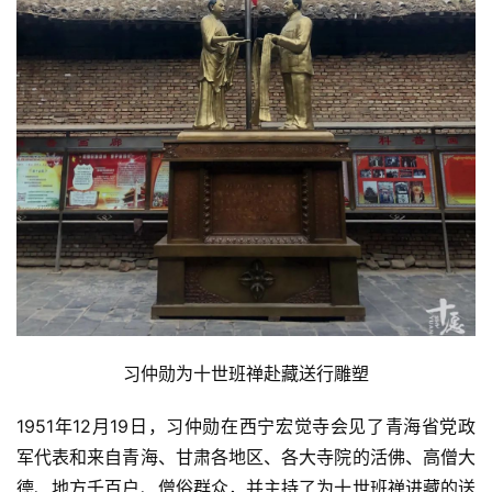
慈
善
佛
教
人
登录
注册
物
寺
院
巡
礼
习仲勋为十世班禅赴藏送行雕塑
视
频
1951年12月19日，习仲勋在西宁宏觉寺会见了青海省党政
军代表和来自青海、甘肃各地区、各大寺院的活佛、高僧大
纪
德、地方千百户、僧俗群众，并主持了为十世班禅进藏的送