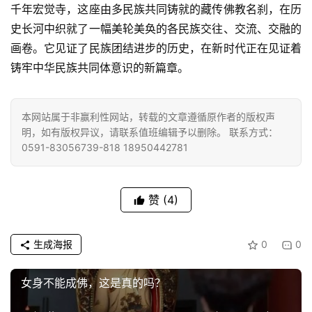
千年宏觉寺，这座由多民族共同铸就的藏传佛教名刹，在历
史长河中织就了一幅美轮美奂的各民族交往、交流、交融的
画卷。它见证了民族团结进步的历史，在新时代正在见证着
铸牢中华民族共同体意识的新篇章。
本网站属于非赢利性网站，转载的文章遵循原作者的版权声
明，如有版权异议，请联系值班编辑予以删除。 联系方式：
0591-83056739-818 18950442781
赞
(4)
生成海报
0
0
女身不能成佛，这是真的吗？