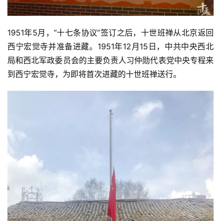
僧
音
1951年5月，“十七条协议”签订之后，十世班禅从北京返回
高
西宁宏觉寺并准备进藏。1951年12月15日，中共中央西北
僧
局和西北军政委员会的主要负责人习仲勋代表党中央专程来
访
到西宁宏觉寺，为即将首次进藏的十世班禅送行。
谈
心
乐
菩
提
专
题
公
益