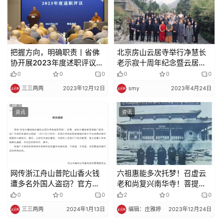
院
巡
礼
把握方向，明确职责丨省佛
北京房山云居寺举行净慧长
视
协开展2023年度述职评议工
老示寂十周年纪念暨云居文
频
作
化建设座谈会
0
0
0
0
0
0
三三两两
2023年12月12日
smy
2023年4月24日
纪
录
资讯
资讯
佛
教
艺
术
网传浙江舟山普陀山香火钱
六祖惠能多次托梦！召虚云
遭多名外国人盗窃？官方通
老和尚复兴南华寺！菩提本
报来了！
无树，明镜亦非台。（随喜
0
0
0
2
0
0
政
转发）
策
三三两两
2024年1月13日
编辑：庄雅婷
2023年12月24日