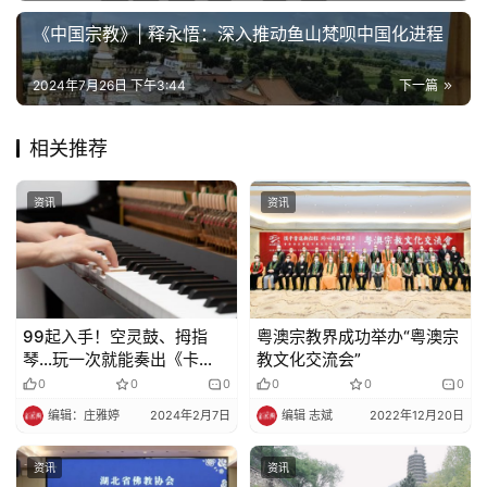
乐
菩
《中国宗教》| 释永悟：深入推动鱼山梵呗中国化进程
提
2024年7月26日 下午3:44
下一篇
专
题
相关推荐
公
资讯
资讯
益
慈
善
佛
99起入手！空灵鼓、拇指
粤澳宗教界成功举办“粤澳宗
琴…玩一次就能奏出《卡
教文化交流会”
教
农》
0
0
0
0
0
0
人
登录
注册
物
编辑：庄雅婷
2024年2月7日
编辑 志斌
2022年12月20日
资讯
资讯
寺