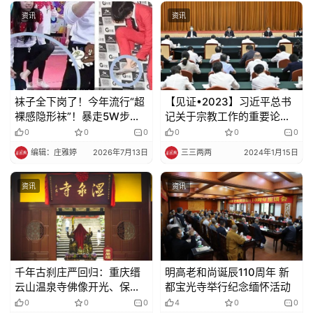
法
规
资讯
资讯
免
责
声
袜子全下岗了！今年流行“超
【见证•2023】习近平总书
明
裸感隐形袜”！暴走5W步不
记关于宗教工作的重要论述
掉跟，一穿立降5度，10000
研讨会
0
0
0
0
0
0
个透气冰孔加持，太舒服
编辑：庄雅婷
2026年7月13日
三三两两
2024年1月15日
了，买它！
资讯
资讯
千年古刹庄严回归：重庆缙
明高老和尚诞辰110周年 新
云山温泉寺佛像开光、保护
都宝光寺举行纪念缅怀活动
性修缮落成庆典圆满
0
0
0
4
0
0