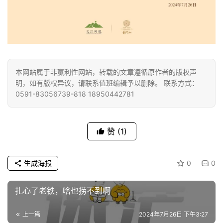
资
讯
本网站属于非赢利性网站，转载的文章遵循原作者的版权声
明，如有版权异议，请联系值班编辑予以删除。 联系方式：
八
0591-83056739-818 18950442781
点
僧
音
赞
(1)
高
僧
生成海报
0
0
访
谈
扎心了老铁，啥也捞不到啊
心
上一篇
2024年7月26日 下午3:27