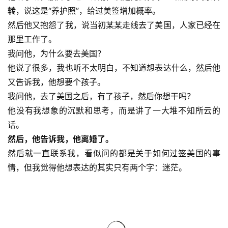
转
，说这是“养护照”，给过美签增加概率。
然后他又抱怨了我，说当初某某走线去了美国，人家已经在
那里工作了。
我问他，为什么要去美国？
他说了很多，我也听不太明白，不知道想表达什么，然后他
又告诉我，他想要个孩子。
我问他，去了美国之后，有了孩子，然后你想干吗？
资
他没有我想象的沉默和思考，而是讲了一大堆不知所云的
讯
话。
然后，他告诉我，他离婚了。
八
然后就一直联系我，看似问的都是关于如何过签美国的事
点
情，但我觉得他想表达的其实只有两个字：迷茫。
僧
音
高
僧