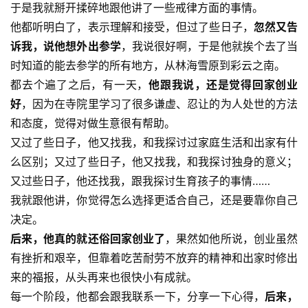
于是我就掰开揉碎地跟他讲了一些戒律方面的事情。
他都听明白了，表示理解和接受，但过了些日子，
忽然又告
诉我，说他想外出参学
，我说很好啊，于是他就挨个去了当
时知道的能去参学的所有地方，从林海雪原到彩云之南。
都去个遍了之后，有一天，
他跟我说，还是觉得回家创业
好
，因为在寺院里学习了很多谦虚、忍让的为人处世的方法
和态度，觉得对做生意很有帮助。
又过了些日子，他又找我，和我探讨过家庭生活和出家有什
么区别；又过了些日子，他又找我，和我探讨独身的意义；
又过些日子，他还找我，跟我探讨生育孩子的事情……
我就跟他讲，你觉得怎么选择更适合自己，还是要靠你自己
决定。
后来，他真的就还俗回家创业了
，果然如他所说，创业虽然
有挫折和艰辛，但靠着吃苦耐劳不放弃的精神和出家时修出
来的福报，从头再来也很快小有成就。
每一个阶段，他都会跟我联系一下，分享一下心得，
后来，