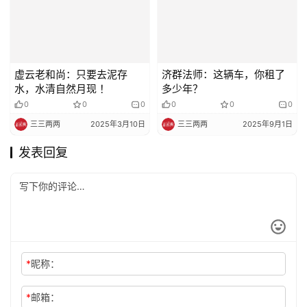
虚云老和尚：只要去泥存
济群法师：这辆车，你租了
水，水清自然月现 ！
多少年？
0
0
0
0
0
0
三三两两
2025年3月10日
三三两两
2025年9月1日
发表回复
*
昵称：
*
邮箱：