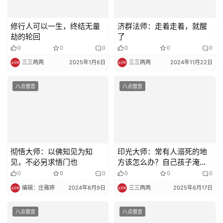
修行人可以一生，终结无量
济群法师：走着走着，就醒
劫的轮回
了
0
0
0
0
0
0
三三两两
2025年1月6日
三三两两
2024年11月22日
八点僧音
八点僧音
彻悟大师：以佛知见为知
印光大师：常有人溺死的地
见，不必另求悟门也
方该怎么办？自己孩子淹死
了是自己过失吗？
0
0
0
0
0
0
编辑：庄雅婷
2024年8月9日
三三两两
2025年6月17日
八点僧音
八点僧音