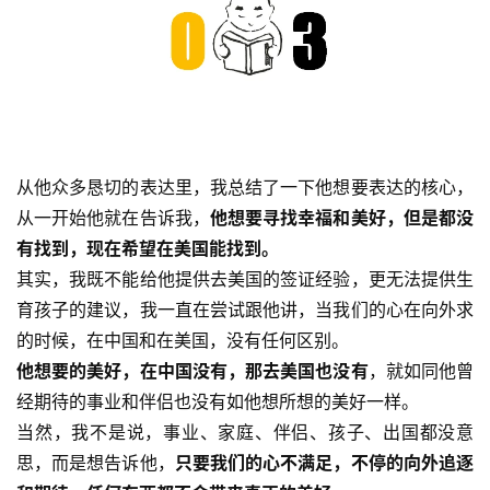
访
谈
心
乐
菩
提
从他众多恳切的表达里，我总结了一下他想要表达的核心，
从一开始他就在告诉我，
他想要寻找幸福和美好，但是都没
专
有找到，现在希望在美国能找到。
题
其实，我既不能给他提供去美国的签证经验，更无法提供生
育孩子的建议，我一直在尝试跟他讲，当我们的心在向外求
公
的时候，在中国和在美国，没有任何区别。
益
他想要的美好，在中国没有，那去美国也没有
，就如同他曾
慈
善
经期待的事业和伴侣也没有如他想所想的美好一样。
当然，我不是说，事业、家庭、伴侣、孩子、出国都没意
佛
思，而是想告诉他，
只要我们的心不满足，不停的向外追逐
教