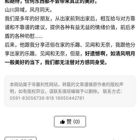
和期待，任何东西都不会带来真正的美好。
人
登录
注册
山川异域，风月同天。
物
我们是多年的好朋友，从出家前到出家后，相互给与对方靠
谱和不靠谱的建议，提供各种有益无益的情绪价值，前后矛
寺
盾的各种劝慰……
院
后来，他跟我分享还俗在家的乐趣、见闻和无奈，我跟他分
巡
享出家的乐趣、见闻和无奈，但是，
好遗憾啊，如清风明月
礼
一般美好的当下，我们都无法替对方感同身受。
视
频
本网站属于非赢利性网站，转载的文章遵循原作者的版权声
明，如有版权异议，请联系值班编辑予以删除。 联系方式：
纪
0591-83056739-818 18950442781
录
佛
赞
(0)
教
艺