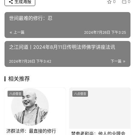
生成海报
0
0
术
世间最难的修行：忍
政
策
上一篇
2024年7月26日 下午3:25
法
规
之江问道丨2024年8月11日传明法师佛学讲座法讯
免
2024年7月26日 下午3:42
下一篇
责
声
相关推荐
明
八点僧音
八点僧音
济群法师：最直接的修行
梦参老和尚：他人的业障会